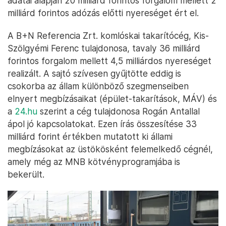
adatai alapján 20 milliárd forintos forgalom mellett 2
milliárd forintos adózás előtti nyereséget ért el.
A B+N Referencia Zrt. komlóskai takarítócég, Kis-
Szölgyémi Ferenc tulajdonosa, tavaly 36 milliárd
forintos forgalom mellett 4,5 milliárdos nyereséget
realizált. A sajtó szívesen gyűjtötte eddig is
csokorba az állam különböző szegmenseiben
elnyert megbízásaikat (épület-takarítások, MÁV) és
a
24.hu
szerint a cég tulajdonosa Rogán Antallal
ápol jó kapcsolatokat. Ezen írás összesítése 33
milliárd forint értékben mutatott ki állami
megbízásokat az üstökösként felemelkedő cégnél,
amely még az MNB kötvényprogramjába is
bekerült.