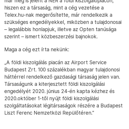
már meg is jelent a NER a földi kiszolgálópiacon,
hiszen ez a társaság, mint a cég vezetése a
Telex.hu-nak megerősítette, már rendelkezik a
szükséges engedélyekkel, miközben a tulajdonosai
– legalábbis honlapjuk, illetve az Opten tanúsága
szerint – ismert közbeszerzési bajnokok.
Maga a cég ezt írta nekünk:
„A földi kiszolgálás piacán az Airport Service
Budapest Zrt. 100 százalékban magyar tulajdonosi
háttérrel rendelkező gazdasági társaság jelen van.
Társaságunk a kiterjesztett földi kiszolgálási
engedélyét 2020. június 24-én kapta kézhez és
2020.október 1-től nyújt földi kiszolgálási
szolgáltatásokat légitársaságok részére a Budapest
Liszt Ferenc Nemzetközi Repülőtéren.”