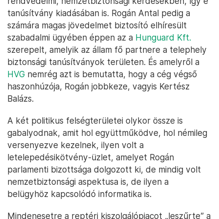
rendvédelmi, nemzetbiztonsági kérdésekben, így e
tanúsítvány kiadásában is. Rogán Antal pedig a
számára magas jövedelmet biztosító elhíresült
szabadalmi ügyében éppen az a
Hunguard Kft.
szerepelt, amelyik az állam fő partnere a telephely
biztonsági tanúsítványok területen. És amelyről a
HVG
nemrég azt is bemutatta, hogy a cég végső
haszonhúzója, Rogán jobbkeze, vagyis Kertész
Balázs.
A két politikus felségterületei olykor össze is
gabalyodnak, amit hol együttműködve, hol némileg
versenyezve kezelnek, ilyen volt a
letelepedésikötvény-üzlet, amelyet Rogán
parlamenti bizottsága dolgozott ki, de mindig volt
nemzetbiztonsági aspektusa is, de ilyen a
belügyhöz kapcsolódó informatika is.
Mindenesetre a reptéri kiszolgálópiacot „leszűrte” a