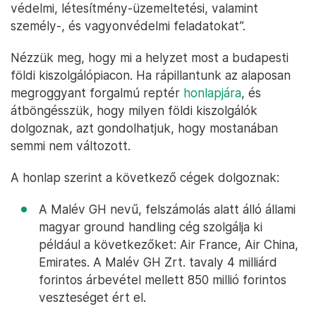
védelmi, létesítmény-üzemeltetési, valamint
személy-, és vagyonvédelmi feladatokat”.
Nézzük meg, hogy mi a helyzet most a budapesti
földi kiszolgálópiacon. Ha rápillantunk az alaposan
megroggyant forgalmú reptér
honlapjára
, és
átböngésszük, hogy milyen földi kiszolgálók
dolgoznak, azt gondolhatjuk, hogy mostanában
semmi nem változott.
A honlap szerint a következő cégek dolgoznak:
A Malév GH nevű, felszámolás alatt álló állami
magyar ground handling cég szolgálja ki
például a következőket: Air France, Air China,
Emirates. A Malév GH Zrt. tavaly 4 milliárd
forintos árbevétel mellett 850 millió forintos
veszteséget ért el.