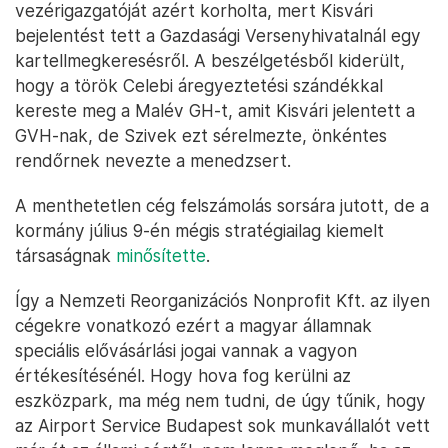
vezérigazgatóját azért korholta, mert Kisvári
bejelentést tett a Gazdasági Versenyhivatalnál egy
kartellmegkeresésről. A beszélgetésből kiderült,
hogy a török Celebi áregyeztetési szándékkal
kereste meg a Malév GH-t, amit Kisvári jelentett a
GVH-nak, de Szivek ezt sérelmezte, önkéntes
rendőrnek nevezte a menedzsert.
A menthetetlen cég felszámolás sorsára jutott, de a
kormány július 9-én mégis stratégiailag kiemelt
társaságnak
minősítette
.
Így a Nemzeti Reorganizációs Nonprofit Kft. az ilyen
cégekre vonatkozó ezért a magyar államnak
speciális elővásárlási jogai vannak a vagyon
értékesítésénél. Hogy hova fog kerülni az
eszközpark, ma még nem tudni, de úgy tűnik, hogy
az Airport Service Budapest sok munkavállalót vett