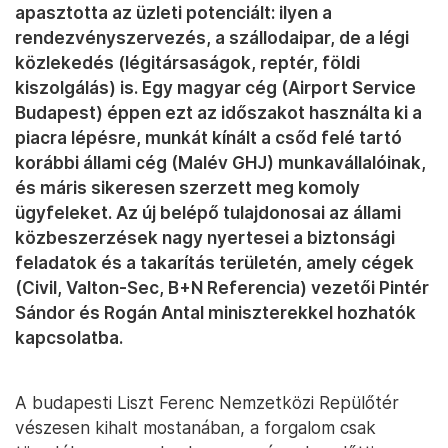
apasztotta az üzleti potenciált: ilyen a
rendezvényszervezés, a szállodaipar, de a légi
közlekedés (légitársaságok, reptér, földi
kiszolgálás) is. Egy magyar cég (Airport Service
Budapest) éppen ezt az időszakot használta ki a
piacra lépésre, munkát kínált a csőd felé tartó
korábbi állami cég (Malév GHJ) munkavállalóinak,
és máris sikeresen szerzett meg komoly
ügyfeleket. Az új belépő tulajdonosai az állami
közbeszerzések nagy nyertesei a biztonsági
feladatok és a takarítás területén, amely cégek
(Civil, Valton-Sec, B+N Referencia) vezetői Pintér
Sándor és Rogán Antal miniszterekkel hozhatók
kapcsolatba.
A budapesti Liszt Ferenc Nemzetközi Repülőtér
vészesen kihalt mostanában, a forgalom csak