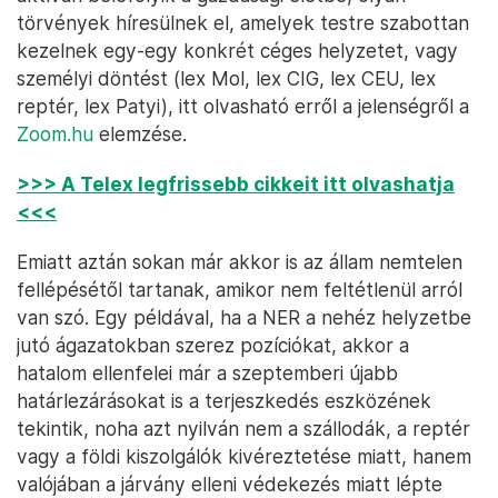
törvények híresülnek el, amelyek testre szabottan
kezelnek egy-egy konkrét céges helyzetet, vagy
személyi döntést (lex Mol, lex CIG, lex CEU, lex
reptér, lex Patyi), itt olvasható erről a jelenségről a
Zoom.hu
elemzése.
>>> A Telex legfrissebb cikkeit itt olvashatja
<<<
Emiatt aztán sokan már akkor is az állam nemtelen
fellépésétől tartanak, amikor nem feltétlenül arról
van szó. Egy példával, ha a NER a nehéz helyzetbe
jutó ágazatokban szerez pozíciókat, akkor a
hatalom ellenfelei már a szeptemberi újabb
határlezárásokat is a terjeszkedés eszközének
tekintik, noha azt nyilván nem a szállodák, a reptér
vagy a földi kiszolgálók kivéreztetése miatt, hanem
valójában a járvány elleni védekezés miatt lépte