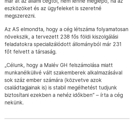
már át az állami cégtől, nem lenne meglepő, ha az
eszközöket és az ügyfeleket is szeretné
megszerezni.
Az AS elmondta, hogy a cég létszáma folyamatosan
növekszik, a tervezett 238 fős földi kiszolgálási
feladatokra specializálódott állományból már 231
főt felvett a társaság.
„Célunk, hogy a Malév GH felszámolása miatt
munkanélkülivé vált szakemberek alkalmazásával
sok száz ember számára (közvetve azok
családtagjainak is) is stabil megélhetést tudjunk
biztosítani ezekben a nehéz időkben” – írta a cég
nekünk.