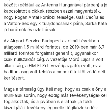
között (például az Antenna Hungáriával párban) a jó
kapcsolatot a cikkek részben azzal magyarázták,
hogy Rogán Antal korábbi felesége, Gaál Cecília és
a Valton-Sec egyik tulajdonosának párja, Sarka Kata
jó barátnők és üzlettársak.
Az Airport Service Budapest az elmúlt években
átlagosan 1,5 milliárd forintos, de 2019-ben már 3,7
milliárd forintos forgalmat generált, ugyanakkor
csak nullszaldós cég. A vezetője Móró Lajos is volt
állami cég, a HM EI Zrt. vezérigazgatója volt, ez a
haditársaság volt felelős a menekültektől védő déli
kerítésért.
Maga a társaság úgy ítéli meg, hogy az csak előny a
munkájuk során, hogy eddig más tevékenységekkel
foglalkoztak, és a jövőben is ellátnak „a földi
kiszolgálási tevékenység mellet légiközlekedés-