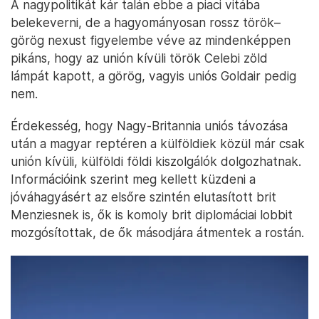
A nagypolitikát kár talán ebbe a piaci vitába
belekeverni, de a hagyományosan rossz török–
görög nexust figyelembe véve az mindenképpen
pikáns, hogy az unión kívüli török Celebi zöld
lámpát kapott, a görög, vagyis uniós Goldair pedig
nem.
Érdekesség, hogy Nagy-Britannia uniós távozása
után a magyar reptéren a külföldiek közül már csak
unión kívüli, külföldi földi kiszolgálók dolgozhatnak.
Információink szerint meg kellett küzdeni a
jóváhagyásért az elsőre szintén elutasított brit
Menziesnek is, ők is komoly brit diplomáciai lobbit
mozgósítottak, de ők másodjára átmentek a rostán.