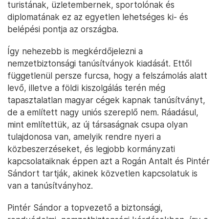
turistának, üzletembernek, sportolónak és
diplomatának ez az egyetlen lehetséges ki- és
belépési pontja az országba.
Így nehezebb is megkérdőjelezni a
nemzetbiztonsági tanúsítványok kiadását. Ettől
függetlenül persze furcsa, hogy a felszámolás alatt
levő, illetve a földi kiszolgálás terén még
tapasztalatlan magyar cégek kapnak tanúsítványt,
de a említett nagy uniós szereplő nem. Ráadásul,
mint említettük, az új társaságnak csupa olyan
tulajdonosa van, amelyik rendre nyeri a
közbeszerzéseket, és legjobb kormányzati
kapcsolataiknak éppen azt a Rogán Antalt és Pintér
Sándort tartják, akinek közvetlen kapcsolatuk is
van a tanúsítványhoz.
Pintér Sándor a topvezető a biztonsági,