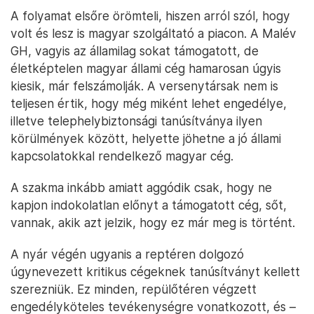
A folyamat elsőre örömteli, hiszen arról szól, hogy
volt és lesz is magyar szolgáltató a piacon. A Malév
GH, vagyis az államilag sokat támogatott, de
életképtelen magyar állami cég hamarosan úgyis
kiesik, már felszámolják. A versenytársak nem is
teljesen értik, hogy még miként lehet engedélye,
illetve telephelybiztonsági tanúsítványa ilyen
körülmények között, helyette jöhetne a jó állami
kapcsolatokkal rendelkező magyar cég.
A szakma inkább amiatt aggódik csak, hogy ne
kapjon indokolatlan előnyt a támogatott cég, sőt,
vannak, akik azt jelzik, hogy ez már meg is történt.
A nyár végén ugyanis a reptéren dolgozó
úgynevezett kritikus cégeknek tanúsítványt kellett
szerezniük. Ez minden, repülőtéren végzett
engedélyköteles tevékenységre vonatkozott, és –