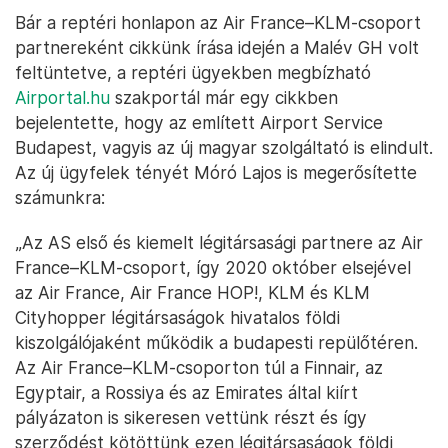
Bár a reptéri honlapon az Air France–KLM-csoport
partnereként cikkünk írása idején a Malév GH volt
feltüntetve, a reptéri ügyekben megbízható
Airportal.hu
szakportál már egy cikkben
bejelentette, hogy az említett Airport Service
Budapest, vagyis az új magyar szolgáltató is elindult.
Az új ügyfelek tényét Móró Lajos is megerősítette
számunkra:
„Az AS első és kiemelt légitársasági partnere az Air
France–KLM-csoport, így 2020 október elsejével
az Air France, Air France HOP!, KLM és KLM
Cityhopper légitársaságok hivatalos földi
kiszolgálójaként működik a budapesti repülőtéren.
Az Air France–KLM-csoporton túl a Finnair, az
Egyptair, a Rossiya és az Emirates által kiírt
pályázaton is sikeresen vettünk részt és így
szerződést kötöttünk ezen légitársaságok földi