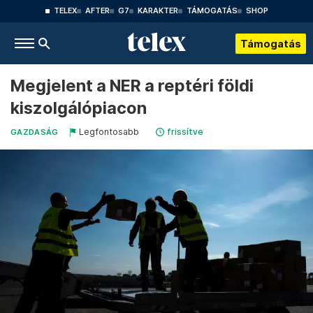
TELEX
AFTER
G7
KARAKTER
TÁMOGATÁS
SHOP
Támogatás
Megjelent a NER a reptéri földi
kiszolgálópiacon
Legfontosabb
frissítve
GAZDASÁG