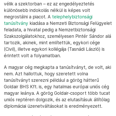
vélik a szektorban – ez az engedélyeztetés
különösebb indokolás nélkül is képes volt
megrostálni a piacot. A
telephelybiztonsági
tanúsítvány
kiadása a Nemzeti Biztonsági Felügyelet
feladata, a hivatal pedig a Nemzetbiztonsági
Szakszolgálatokhoz, személyesen Pintér Sándor alá
tartozik, akinek, mint említettük, egykori cége
(Civil), illetve egykori kollégája (Tasnádi László) is
érintett volt a folyamatban.
A magyar cég megkapta a tanúsítványt, de volt, aki
nem. Azt hallottuk, hogy szeretett volna
tanúsítványt szerezni például a görög hátterű
Goldair BHS Kft. is, egy hatalmas európai uniós cég
magyar leánya. A görög Goldair-csoport több tucat
uniós reptéren dolgozik, és az elutasításuk állítólag
diplomáciai üzenetváltásokat is eredményezett.