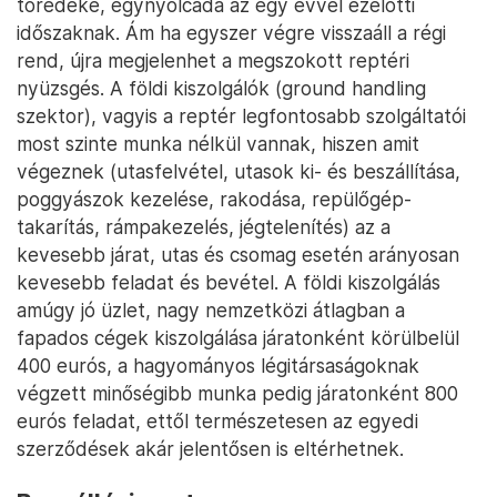
töredéke, egynyolcada az egy évvel ezelőtti
időszaknak. Ám ha egyszer végre visszaáll a régi
rend, újra megjelenhet a megszokott reptéri
nyüzsgés. A földi kiszolgálók (ground handling
szektor), vagyis a reptér legfontosabb szolgáltatói
most szinte munka nélkül vannak, hiszen amit
végeznek (utasfelvétel, utasok ki- és beszállítása,
poggyászok kezelése, rakodása, repülőgép-
takarítás, rámpakezelés, jégtelenítés) az a
kevesebb járat, utas és csomag esetén arányosan
kevesebb feladat és bevétel. A földi kiszolgálás
amúgy jó üzlet, nagy nemzetközi átlagban a
fapados cégek kiszolgálása járatonként körülbelül
400 eurós, a hagyományos légitársaságoknak
végzett minőségibb munka pedig járatonként 800
eurós feladat, ettől természetesen az egyedi
szerződések akár jelentősen is eltérhetnek.