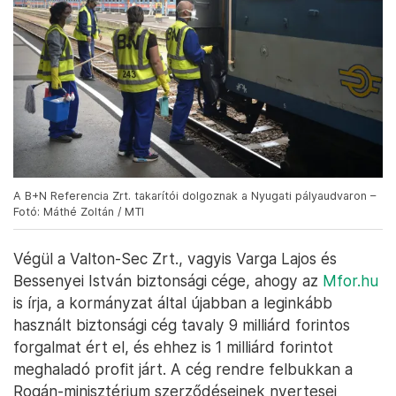
A B+N Referencia Zrt. takarítói dolgoznak a Nyugati pályaudvaron –
Fotó: Máthé Zoltán / MTI
Végül a Valton-Sec Zrt., vagyis Varga Lajos és
Bessenyei István biztonsági cége, ahogy az
Mfor.hu
is írja, a kormányzat által újabban a leginkább
használt biztonsági cég tavaly 9 milliárd forintos
forgalmat ért el, és ehhez is 1 milliárd forintot
meghaladó profit járt. A cég rendre felbukkan a
Rogán-minisztérium szerződéseinek nyertesei