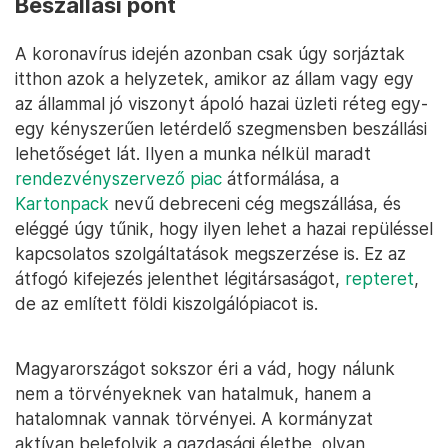
Beszállási pont
A koronavírus idején azonban csak úgy sorjáztak
itthon azok a helyzetek, amikor az állam vagy egy
az állammal jó viszonyt ápoló hazai üzleti réteg egy-
egy kényszerűen letérdelő szegmensben beszállási
lehetőséget lát. Ilyen a munka nélkül maradt
rendezvényszervező piac
átformálása, a
Kartonpack
nevű debreceni cég megszállása, és
eléggé úgy tűnik, hogy ilyen lehet a hazai repüléssel
kapcsolatos szolgáltatások megszerzése is. Ez az
átfogó kifejezés jelenthet légitársaságot,
repteret
,
de az említett földi kiszolgálópiacot is.
Magyarországot sokszor éri a vád, hogy nálunk
nem a törvényeknek van hatalmuk, hanem a
hatalomnak vannak törvényei. A kormányzat
aktívan belefolyik a gazdasági életbe, olyan