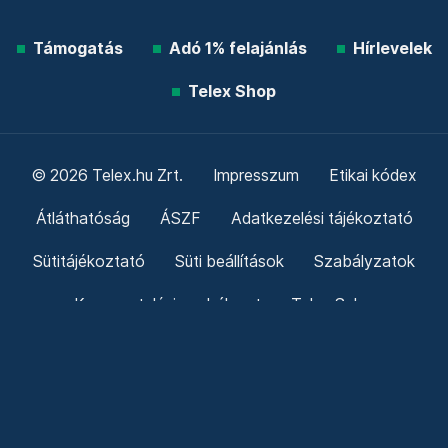
Támogatás
Adó 1% felajánlás
Hírlevelek
Telex Shop
© 2026 Telex.hu Zrt.
Impresszum
Etikai kódex
Átláthatóság
ÁSZF
Adatkezelési tájékoztató
Sütitájékoztató
Süti beállítások
Szabályzatok
Kommentelési szabályzat
Telex Sales