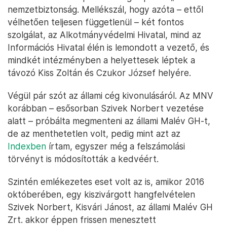
nemzetbiztonság. Mellékszál, hogy azóta – ettől
vélhetően teljesen függetlenül – két fontos
szolgálat, az Alkotmányvédelmi Hivatal, mind az
Információs Hivatal élén is lemondott a vezető, és
mindkét intézményben a helyettesek léptek a
távozó Kiss Zoltán és Czukor József helyére.
Végül pár szót az állami cég kivonulásáról. Az MNV
korábban – esősorban Szivek Norbert vezetése
alatt – próbálta megmenteni az állami Malév GH-t,
de az menthetetlen volt, pedig mint azt az
Indexben
írtam, egyszer még a felszámolási
törvényt is módosították a kedvéért.
Szintén emlékezetes eset volt az is, amikor 2016
októberében, egy kiszivárgott hangfelvételen
Szivek Norbert, Kisvári Jánost, az állami Malév GH
Zrt. akkor éppen frissen menesztett