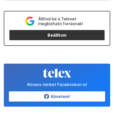
Állítsd be a Telexet
megbízható forrásnak!
Beállítom
Kövess minket Facebookon is!
Követem!