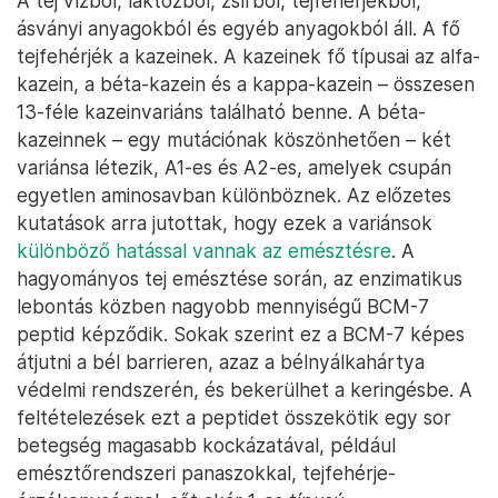
A tej vízből, laktózból, zsírból, tejfehérjékből,
ásványi anyagokból és egyéb anyagokból áll. A fő
tejfehérjék a kazeinek. A kazeinek fő típusai az alfa-
kazein, a béta-kazein és a kappa-kazein – összesen
13-féle kazeinvariáns található benne. A béta-
kazeinnek – egy mutációnak köszönhetően – két
variánsa létezik, A1-es és A2-es, amelyek csupán
egyetlen aminosavban különböznek. Az előzetes
kutatások arra jutottak, hogy ezek a variánsok
különböző hatással vannak az emésztésre
. A
hagyományos tej emésztése során, az enzimatikus
lebontás közben nagyobb mennyiségű BCM-7
peptid képződik. Sokak szerint ez a BCM-7 képes
átjutni a bél barrieren, azaz a bélnyálkahártya
védelmi rendszerén, és bekerülhet a keringésbe. A
feltételezések ezt a peptidet összekötik egy sor
betegség magasabb kockázatával, például
emésztőrendszeri panaszokkal, tejfehérje-