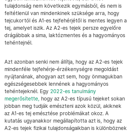
tulajdonság nem következik egymásból, és nem is
feltétlenül van mindenkinek szüksége arra, hogy
tejcukortól és A1-es tejfehérjétől is mentes legyen a
tej, amelyet iszik. Az A2-es tejek persze egyelőre
drágábbak a sima, laktózmentes és a hagyományos
tehéntejnél.
Azt azonban senki nem állítja, hogy az A2-es tejek
mindenféle tejfehérje-érzékenységre megoldást
nyújtanának, ahogyan azt sem, hogy önmagukban
egészségesebbek lennének a hagyományos
tehéntejeknél. Egy
2022-es tanulmány
megerősítette,
hogy az A2-es típusú tejeket sokan
jobban meg tudják emészteni azok közül, akiknek
az A1-es tej emésztése problémákat okoz. A
kutatás ugyanakkor megállapította azt is, hogy az
A2-es tejek fizikai tulajdonságaikban is különböznek