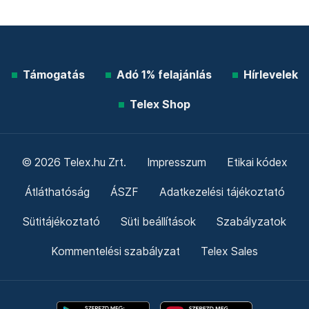
Támogatás
Adó 1% felajánlás
Hírlevelek
Telex Shop
© 2026 Telex.hu Zrt.
Impresszum
Etikai kódex
Átláthatóság
ÁSZF
Adatkezelési tájékoztató
Sütitájékoztató
Süti beállítások
Szabályzatok
Kommentelési szabályzat
Telex Sales