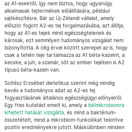
az A1-esektől, így nem biztos, hogy ugyanúgy
alkalmasak tejtermékek előállítására, például
sajtkészítésre. Bár az Új-Zélandi vállalat, amely
először fogott A2-es tej forgalmazásába, azt állítja,
hogy az A1-es tejek mind egészségtelenek és
károsak, ezt semmilyen tudományos vizsgálat nem
bizonyította. A cég érvei között szerepel az is, hogy
csak a tehén teje tartalmazza az A1 béta-kazeint, a
kecske, a juh, a szamár, sőt az ember tejében is A2
típusú béta-kazein van.
Soltész Erzsébet dietetikus szerint még mindig
kevés a tudományos adat az A2-es tej
fogyasztásának általános egészségügyi előnyeiről.
Egy friss kutatást emelt ki, amely a
bélmikrobiomra
kifejtett hatását vizsgálta,
és mind a baktérium-
összetételt, mind a mikrobiom-funkciókat tekintve
pozitív eredményekre jutott. Máskülönben minden