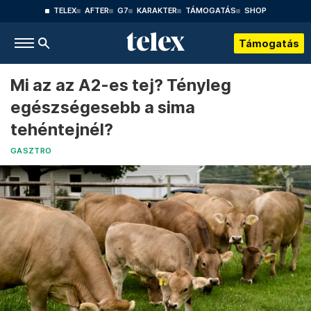
TELEX
AFTER
G7
KARAKTER
TÁMOGATÁS
SHOP
Támogatás
Mi az az A2-es tej? Tényleg
egészségesebb a sima
tehéntejnél?
GASZTRO