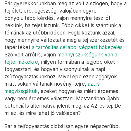
Bár gyerekkorunkban még az volt a szlogen, hogy a
tej élet, erő, egészség, valójában egyre
bonyolultabb kérdés, vajon mennyire tesz jót
nekünk, ha tejet iszunk. Több cikket is szántunk a
témának az utóbbi időben. Foglalkoztunk azzal,
hogy mennyire változtatja meg a tej szerkezetét és
tápértékét
a tartósítás céljából végzett hőkezelés
.
Szó volt arról is, vajon
mennyi szükségünk van a
tejtermékekre
, milyen formában a legjobb őket
fogyasztani, és hogyan viszonyulnak a napi
zsírfogyasztásunkhoz. Mivel épp ezen aggályok
miatt sokan váltanak növényi tejre,
azt is
megvizsgáltuk
, ezeket hogyan és miért érdemes
vagy nem érdemes választani. Mostanában újabb
potenciális alternatíva jelent meg: az A2-es tej. De
mi ez, és mire lehet jó valójában?
Bár a tejfogyasztás globálisan egyre népszerűbb,