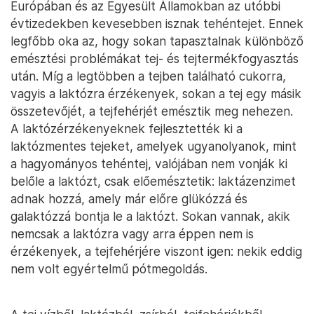
Európában és az Egyesült Államokban az utóbbi
évtizedekben kevesebben isznak tehéntejet. Ennek
legfőbb oka az, hogy sokan tapasztalnak különböző
emésztési problémákat tej- és tejtermékfogyasztás
után. Míg a legtöbben a tejben található cukorra,
vagyis a laktózra érzékenyek, sokan a tej egy másik
összetevőjét, a tejfehérjét emésztik meg nehezen.
A laktózérzékenyeknek fejlesztették ki a
laktózmentes tejeket, amelyek ugyanolyanok, mint
a hagyományos tehéntej, valójában nem vonják ki
belőle a laktózt, csak előemésztetik: laktázenzimet
adnak hozzá, amely már előre glükózzá és
galaktózzá bontja le a laktózt. Sokan vannak, akik
nemcsak a laktózra vagy arra éppen nem is
érzékenyek, a tejfehérjére viszont igen: nekik eddig
nem volt egyértelmű pótmegoldás.