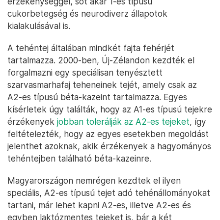
érzékenységgel, sőt akár 1-es típusú
cukorbetegség és neurodiverz állapotok
kialakulásával is.
A tehéntej általában mindkét fajta fehérjét
tartalmazza. 2000-ben, Új-Zélandon kezdték el
forgalmazni egy speciálisan tenyésztett
szarvasmarhafaj teheneinek tejét, amely csak az
A2-es típusú béta-kazeint tartalmazza. Egyes
kísérletek úgy találták, hogy az A1-es típusú tejekre
érzékenyek
jobban tolerálják az A2-es tejeket
, így
feltételezték, hogy az egyes esetekben megoldást
jelenthet azoknak, akik érzékenyek a hagyományos
tehéntejben található béta-kazeinre.
Magyarországon nemrégen kezdtek el ilyen
speciális, A2-es típusú tejet adó tehénállományokat
tartani, már lehet kapni A2-es, illetve A2-es és
egyben laktózmentes tejeket is, bár a két