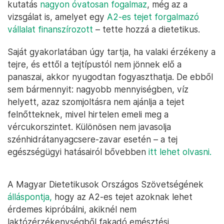
kutatás
nagyon óvatosan fogalmaz
, még az a
vizsgálat is, amelyet egy
A2-es tejet forgalmazó
vállalat finanszírozott
– tette hozzá a dietetikus.
Saját gyakorlatában úgy tartja, ha valaki érzékeny a
tejre, és ettől a tejtípustól nem jönnek elő a
panaszai, akkor nyugodtan fogyaszthatja. De ebből
sem bármennyit: nagyobb mennyiségben, víz
helyett, azaz szomjoltásra nem ajánlja a tejet
felnőtteknek, mivel hirtelen emeli meg a
vércukorszintet. Különösen nem javasolja
szénhidrátanyagcsere-zavar esetén – a tej
egészségügyi hatásairól bővebben
itt lehet olvasni.
A Magyar Dietetikusok Országos Szövetségének
álláspontja,
hogy az A2-es tejet azoknak lehet
érdemes kipróbálni, akiknél nem
laktózérzékenységből fakadó emésztési