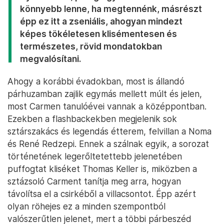
könnyebb lenne, ha megtennénk, másrészt
épp ez itt a zseniális, ahogyan mindezt
képes tökéletesen klisémentesen és
természetes, rövid mondatokban
megvalósítani.
Ahogy a korábbi évadokban, most is állandó
párhuzamban zajlik egymás mellett múlt és jelen,
most Carmen tanulóévei vannak a középpontban.
Ezekben a flashbackekben megjelenik sok
sztárszakács és legendás étterem, felvillan a Noma
és René Redzepi. Ennek a szálnak egyik, a sorozat
történetének legerőltetettebb jelenetében
puffogtat kliséket Thomas Keller is, miközben a
sztázsoló Carment tanítja meg arra, hogyan
távolítsa el a csirkéből a villacsontot. Épp azért
olyan röhejes ez a minden szempontból
valószerűtlen jelenet, mert a többi párbeszéd