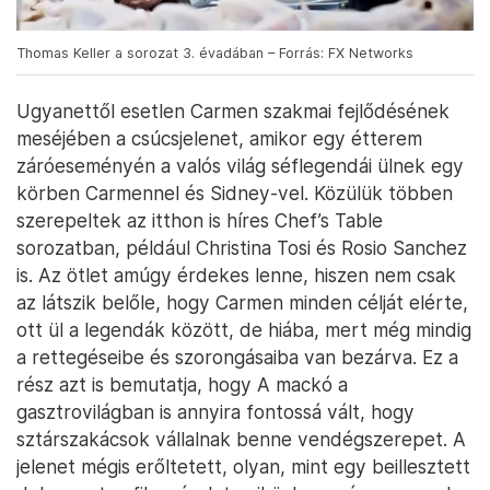
Thomas Keller a sorozat 3. évadában – Forrás: FX Networks
Ugyanettől esetlen Carmen szakmai fejlődésének
meséjében a csúcsjelenet, amikor egy étterem
záróeseményén a valós világ séflegendái ülnek egy
körben Carmennel és Sidney-vel. Közülük többen
szerepeltek az itthon is híres Chef’s Table
sorozatban, például Christina Tosi és Rosio Sanchez
is. Az ötlet amúgy érdekes lenne, hiszen nem csak
az látszik belőle, hogy Carmen minden célját elérte,
ott ül a legendák között, de hiába, mert még mindig
a rettegéseibe és szorongásaiba van bezárva. Ez a
rész azt is bemutatja, hogy A mackó a
gasztrovilágban is annyira fontossá vált, hogy
sztárszakácsok vállalnak benne vendégszerepet. A
jelenet mégis erőltetett, olyan, mint egy beillesztett