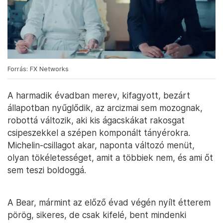
Forrás: FX Networks
A harmadik évadban merev, kifagyott, bezárt
állapotban nyűglődik, az arcizmai sem mozognak,
robottá változik, aki kis ágacskákat rakosgat
csipeszekkel a szépen komponált tányérokra.
Michelin-csillagot akar, naponta változó menüt,
olyan tökéletességet, amit a többiek nem, és ami őt
sem teszi boldoggá.
A Bear, mármint az előző évad végén nyílt étterem
pörög, sikeres, de csak kifelé, bent mindenki