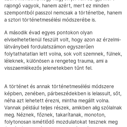
rajongó vagyok, hanem azért, mert ez minden
szempontból passzol nemcsak a történetbe, hanem
a sztori történetmesélési módszerébe is.
A második évad egyes pontokon olyan
elviselhetetlenül feszült volt, hogy azon az érzelmi-
látványbeli fordulatszámon egyszerűen
folytathatatlan lett volna, sok volt szemnek, fülnek,
léleknek, különösen a rengeteg trauma, ami a
visszaemlékezős jelenetekben tűnt fel.
A történet és annak történetmesélési módszere
képben, zenében, párbeszédekben is lelassult, sőt,
néha azt lehetett érezni, mintha megállt volna.
Vannak például teljes részek, amikben alig szólalnak
meg. Néznek, főznek, takarítanak, monoton,
folytonosan ismétlődő mozdulatokat tesznek meg