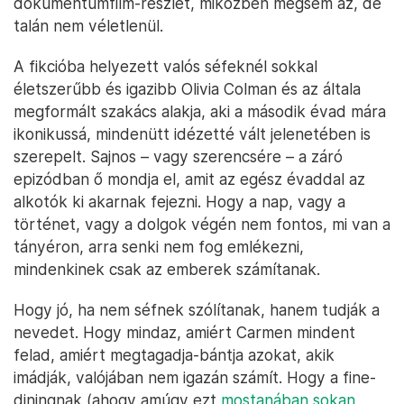
dokumentumfilm-részlet, miközben mégsem az, de
talán nem véletlenül.
A fikcióba helyezett valós séfeknél sokkal
életszerűbb és igazibb Olivia Colman és az általa
megformált szakács alakja, aki a második évad mára
ikonikussá, mindenütt idézetté vált jelenetében is
szerepelt. Sajnos – vagy szerencsére – a záró
epizódban ő mondja el, amit az egész évaddal az
alkotók ki akarnak fejezni. Hogy a nap, vagy a
történet, vagy a dolgok végén nem fontos, mi van a
tányéron, arra senki nem fog emlékezni,
mindenkinek csak az emberek számítanak.
Hogy jó, ha nem séfnek szólítanak, hanem tudják a
nevedet. Hogy mindaz, amiért Carmen mindent
felad, amiért megtagadja-bántja azokat, akik
imádják, valójában nem igazán számít. Hogy a fine-
diningnak (ahogy amúgy ezt
mostanában sokan