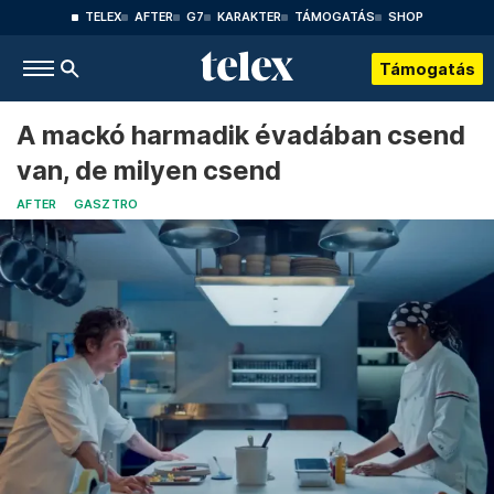
TELEX
AFTER
G7
KARAKTER
TÁMOGATÁS
SHOP
Támogatás
A mackó harmadik évadában csend
van, de milyen csend
AFTER
GASZTRO