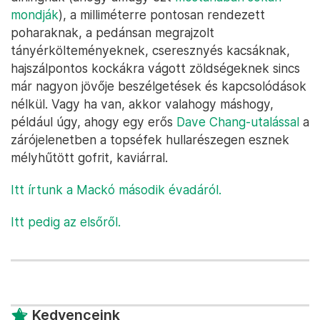
mondják
), a milliméterre pontosan rendezett
poharaknak, a pedánsan megrajzolt
tányérkölteményeknek, cseresznyés kacsáknak,
hajszálpontos kockákra vágott zöldségeknek sincs
már nagyon jövője beszélgetések és kapcsolódások
nélkül. Vagy ha van, akkor valahogy máshogy,
például úgy, ahogy egy erős
Dave Chang-utalással
a
zárójelenetben a topséfek hullarészegen esznek
mélyhűtött gofrit, kaviárral.
Itt írtunk a Mackó második évadáról.
Itt pedig az elsőről.
Kedvenceink