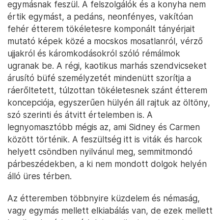
egymásnak feszül. A felszolgálók és a konyha nem
értik egymást, a pedáns, neonfényes, vakítóan
fehér étterem tökéletesre komponált tányérjait
mutató képek közé a mocskos mosatlanról, vérző
ujjakról és káromkodásokról szóló rémálmok
ugranak be. A régi, kaotikus marhás szendvicseket
árusító büfé személyzetét mindenütt szorítja a
ráerőltetett, túlzottan tökéletesnek szánt étterem
koncepciója, egyszerűen hülyén áll rajtuk az öltöny,
szó szerinti és átvitt értelemben is. A
legnyomasztóbb mégis az, ami Sidney és Carmen
között történik. A feszültség itt is viták és harcok
helyett csöndben nyilvánul meg, semmitmondó
párbeszédekben, a ki nem mondott dolgok helyén
álló üres térben.
Az étteremben többnyire küzdelem és némaság,
vagy egymás mellett elkiabálás van, de ezek mellett