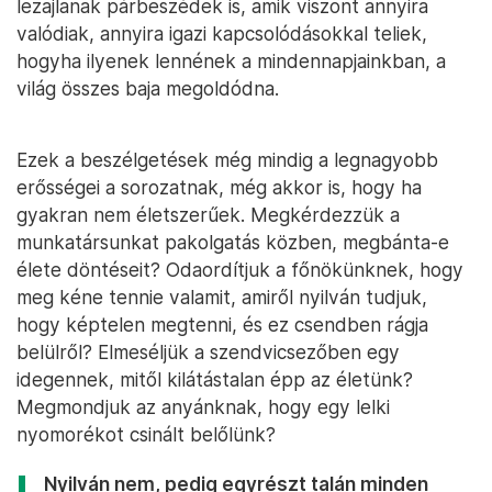
lezajlanak párbeszédek is, amik viszont annyira
valódiak, annyira igazi kapcsolódásokkal teliek,
hogyha ilyenek lennének a mindennapjainkban, a
világ összes baja megoldódna.
Ezek a beszélgetések még mindig a legnagyobb
erősségei a sorozatnak, még akkor is, hogy ha
gyakran nem életszerűek. Megkérdezzük a
munkatársunkat pakolgatás közben, megbánta-e
élete döntéseit? Odaordítjuk a főnökünknek, hogy
meg kéne tennie valamit, amiről nyilván tudjuk,
hogy képtelen megtenni, és ez csendben rágja
belülről? Elmeséljük a szendvicsezőben egy
idegennek, mitől kilátástalan épp az életünk?
Megmondjuk az anyánknak, hogy egy lelki
nyomorékot csinált belőlünk?
Nyilván nem, pedig egyrészt talán minden