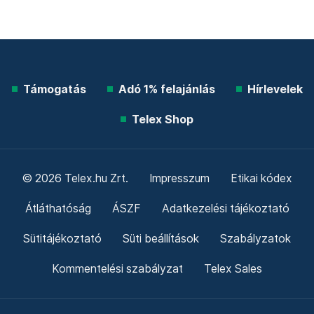
Támogatás
Adó 1% felajánlás
Hírlevelek
Telex Shop
© 2026 Telex.hu Zrt.
Impresszum
Etikai kódex
Átláthatóság
ÁSZF
Adatkezelési tájékoztató
Sütitájékoztató
Süti beállítások
Szabályzatok
Kommentelési szabályzat
Telex Sales