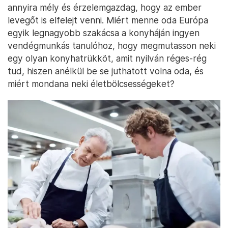
annyira mély és érzelemgazdag, hogy az ember
levegőt is elfelejt venni. Miért menne oda Európa
egyik legnagyobb szakácsa a konyháján ingyen
vendégmunkás tanulóhoz, hogy megmutasson neki
egy olyan konyhatrükköt, amit nyilván réges-rég
tud, hiszen anélkül be se juthatott volna oda, és
miért mondana neki életbölcsességeket?