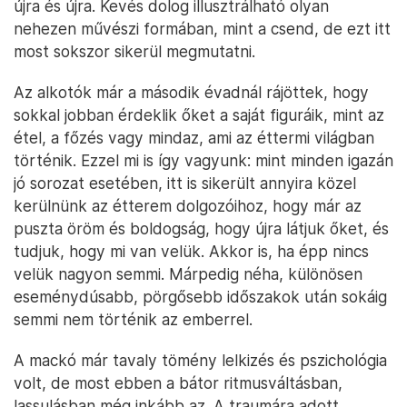
újra és újra. Kevés dolog illusztrálható olyan
nehezen művészi formában, mint a csend, de ezt itt
most sokszor sikerül megmutatni.
Az alkotók már a második évadnál rájöttek, hogy
sokkal jobban érdeklik őket a saját figuráik, mint az
étel, a főzés vagy mindaz, ami az éttermi világban
történik. Ezzel mi is így vagyunk: mint minden igazán
jó sorozat esetében, itt is sikerült annyira közel
kerülnünk az étterem dolgozóihoz, hogy már az
puszta öröm és boldogság, hogy újra látjuk őket, és
tudjuk, hogy mi van velük. Akkor is, ha épp nincs
velük nagyon semmi. Márpedig néha, különösen
eseménydúsabb, pörgősebb időszakok után sokáig
semmi nem történik az emberrel.
A mackó már tavaly tömény lelkizés és pszichológia
volt, de most ebben a bátor ritmusváltásban,
lassulásban még inkább az. A traumára adott