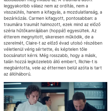
leggyakoribb válasz nem az ordítás, nem a
visszaütés, hanem a kifagyás, a mozdulatlanság, a
bezárkózás. Carmen kifagyott, pontosabban: a
traumáira traumát halmozott, ezek mind az előző
széria hűtőkamrájában (hoppá!) egyesültek. Az
étterem megnyitott, sikeresen működik, de a
szerelmét, Claire-t az előző évad utolsó részében
véletlenül vérig sértette, és képtelen tőle
bocsánatot kérni. Még rosszabb, hogy a másik,
talán hozzá legközelebb álló embert, Richie-t is
megbántotta, vele az éttermen belül azóta is tart
az állóháború.