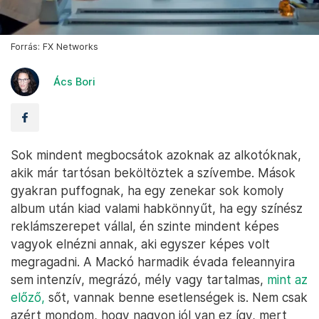
Forrás: FX Networks
Ács Bori
Sok mindent megbocsátok azoknak az alkotóknak,
akik már tartósan beköltöztek a szívembe. Mások
gyakran puffognak, ha egy zenekar sok komoly
album után kiad valami habkönnyűt, ha egy színész
reklámszerepet vállal, én szinte mindent képes
vagyok elnézni annak, aki egyszer képes volt
megragadni. A Mackó harmadik évada feleannyira
sem intenzív, megrázó, mély vagy tartalmas,
mint az
előző,
sőt, vannak benne esetlenségek is. Nem csak
azért mondom, hogy nagyon jól van ez így, mert