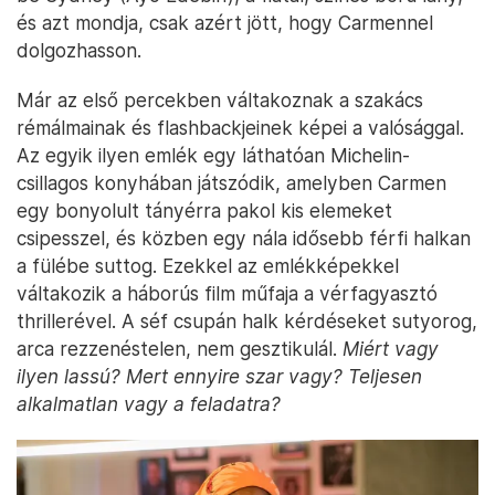
és azt mondja, csak azért jött, hogy Carmennel
dolgozhasson.
Már az első percekben váltakoznak a szakács
rémálmainak és flashbackjeinek képei a valósággal.
Az egyik ilyen emlék egy láthatóan Michelin-
csillagos konyhában játszódik, amelyben Carmen
egy bonyolult tányérra pakol kis elemeket
csipesszel, és közben egy nála idősebb férfi halkan
a fülébe suttog. Ezekkel az emlékképekkel
váltakozik a háborús film műfaja a vérfagyasztó
thrillerével. A séf csupán halk kérdéseket sutyorog,
arca rezzenéstelen, nem gesztikulál.
Miért vagy
ilyen lassú? Mert ennyire szar vagy? Teljesen
alkalmatlan vagy a feladatra?