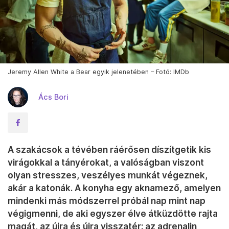
Jeremy Allen White a Bear egyik jelenetében – Fotó: IMDb
Ács Bori
A szakácsok a tévében ráérősen díszítgetik kis
virágokkal a tányérokat, a valóságban viszont
olyan stresszes, veszélyes munkát végeznek,
akár a katonák. A konyha egy aknamező, amelyen
mindenki más módszerrel próbál nap mint nap
végigmenni, de aki egyszer élve átküzdötte rajta
magát, az újra és újra visszatér: az adrenalin