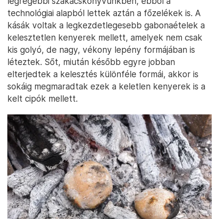
legrégebbi szakácskönyvünkben, ebből a
technológiai alapból lettek aztán a főzelékek is. A
kásák voltak a legkezdetlegesebb gabonaételek a
kelesztetlen kenyerek mellett, amelyek nem csak
kis golyó, de nagy, vékony lepény formájában is
léteztek. Sőt, miután később egyre jobban
elterjedtek a kelesztés különféle formái, akkor is
sokáig megmaradtak ezek a keletlen kenyerek is a
kelt cipók mellett.