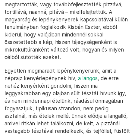
megtartották, vagy továbbfejlesztették pizzává,
tortillává, naanná, pitává – mi elfelejtettük. A
magyarság és lepénykenyerek kapcsolatával külön
tanulmányban foglalkozik Kisbán Eszter, ebből
kiderül, hogy valójában mindennél sokkal
összetettebb a kép, hiszen tájegységenként is
mikrokultúránként változó volt, hogyan és milyen
célból sütötték ezeket.
Egyetlen megmaradt lepénykenyerünk, amit a
néprajz kenyérlepénynek hív,
a lángos
, de erre
nehéz kenyérként gondolni, hiszen ma
leggyakrabban egy olajban sült tésztát hívunk így,
és nem mindennapi ételünk, ráadásul önmagában
fogyasztjuk, tipikusan strandon, nem pedig
asztalnál, más ételek mellé. Ennek elődje a langalló,
amivel ritkán lehet találkozni, de kelt, a pizzánál
vastagabb tésztával rendelkezik, és tejföllel, füstölt