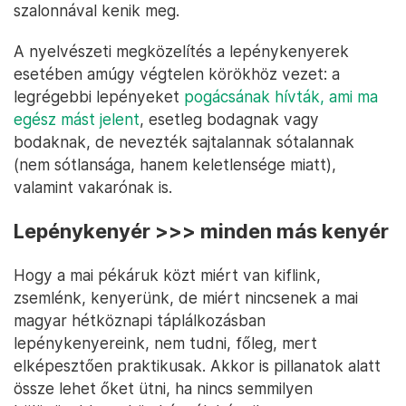
szalonnával kenik meg.
A nyelvészeti megközelítés a lepénykenyerek
esetében amúgy végtelen körökhöz vezet: a
legrégebbi lepényeket
pogácsának hívták, ami ma
egész mást jelent
, esetleg bodagnak vagy
bodaknak, de nevezték sajtalannak sótalannak
(nem sótlansága, hanem keletlensége miatt),
valamint vakarónak is.
Lepénykenyér >>> minden más kenyér
Hogy a mai pékáruk közt miért van kiflink,
zsemlénk, kenyerünk, de miért nincsenek a mai
magyar hétköznapi táplálkozásban
lepénykenyereink, nem tudni, főleg, mert
elképesztően praktikusak. Akkor is pillanatok alatt
össze lehet őket ütni, ha nincs semmilyen