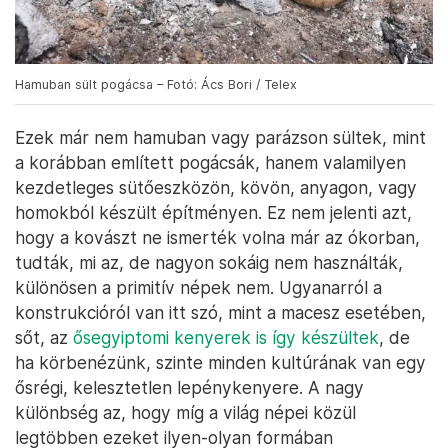
Hamuban sült pogácsa – Fotó: Ács Bori / Telex
Ezek már nem hamuban vagy parázson sültek, mint
a korábban említett pogácsák, hanem valamilyen
kezdetleges sütőeszközön, kövön, anyagon, vagy
homokból készült építményen. Ez nem jelenti azt,
hogy a kovászt ne ismerték volna már az ókorban,
tudták, mi az, de nagyon sokáig nem használták,
különösen a primitív népek nem. Ugyanarról a
konstrukcióról van itt szó, mint a macesz esetében,
sőt, az
ősegyiptomi kenyerek is így készültek
, de
ha körbenézünk, szinte minden kultúrának van egy
ősrégi, kelesztetlen lepénykenyere. A nagy
különbség az, hogy míg a világ népei közül
legtöbben ezeket ilyen-olyan formában