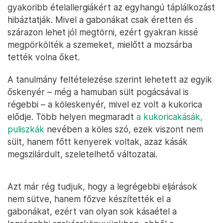
gyakoribb ételallergiákért az egyhangú táplálkozást
hibáztatják. Mivel a gabonákat csak éretten és
szárazon lehet jól megtörni, ezért gyakran kissé
megpörkölték a szemeket, mielőtt a mozsárba
tették volna őket.
A tanulmány feltételezése szerint lehetett az egyik
őskenyér – még a hamuban sült pogácsával is
régebbi – a köleskenyér, mivel ez volt a kukorica
elődje. Több helyen megmaradt
a kukoricakásák,
puliszkák
nevében a köles szó, ezek viszont nem
sült, hanem főtt kenyerek voltak, azaz kásák
megszilárdult, szeletelhető változatai.
Azt már rég tudjuk, hogy a legrégebbi eljárások
nem sütve, hanem főzve készítették el a
gabonákat, ezért van olyan sok kásaétel a