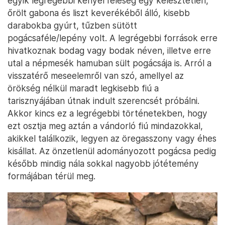
egyik legrégebbi kenyérféleség egy kelesztetlen,
őrölt gabona és liszt keverékéből álló, kisebb
darabokba gyúrt, tűzben sütött
pogácsaféle/lepény volt. A legrégebbi források erre
hivatkoznak bodag vagy bodak néven, illetve erre
utal a népmesék hamuban sült pogácsája is. Arról a
visszatérő meseelemről van szó, amellyel az
örökség nélkül maradt legkisebb fiú a
tarisznyájában útnak indult szerencsét próbálni.
Akkor kincs ez a legrégebbi történetekben, hogy
ezt osztja meg aztán a vándorló fiú mindazokkal,
akikkel találkozik, legyen az öregasszony vagy éhes
kisállat. Az önzetlenül adományozott pogácsa pedig
később mindig nála sokkal nagyobb jótétemény
formájában térül meg.