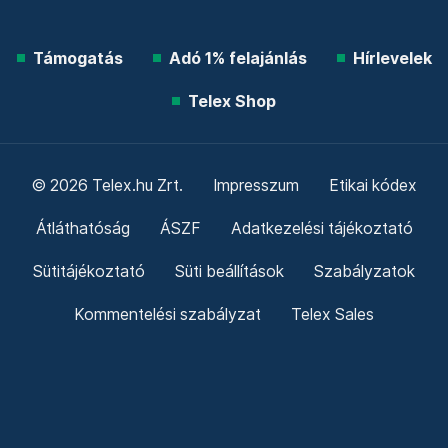
Támogatás
Adó 1% felajánlás
Hírlevelek
Telex Shop
© 2026 Telex.hu Zrt.
Impresszum
Etikai kódex
Átláthatóság
ÁSZF
Adatkezelési tájékoztató
Sütitájékoztató
Süti beállítások
Szabályzatok
Kommentelési szabályzat
Telex Sales