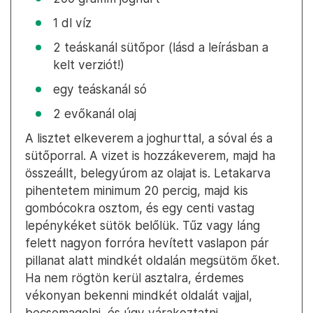
1 dl víz
2 teáskanál sütőpor (lásd a leírásban a
kelt verziót!)
egy teáskanál só
2 evőkanál olaj
A lisztet elkeverem a joghurttal, a sóval és a
sütőporral. A vizet is hozzákeverem, majd ha
összeállt, belegyúrom az olajat is. Letakarva
pihentetem minimum 20 percig, majd kis
gombócokra osztom, és egy centi vastag
lepénykéket sütök belőlük. Tűz vagy láng
felett nagyon forróra hevített vaslapon pár
pillanat alatt mindkét oldalán megsütöm őket.
Ha nem rögtön kerül asztalra, érdemes
vékonyan bekenni mindkét oldalát vajjal,
becsomagolni, és úgy várakoztatni