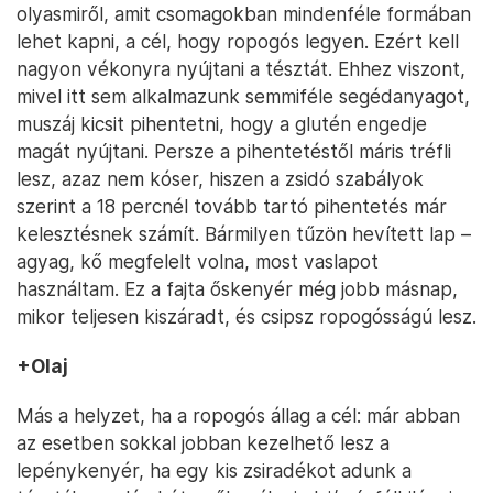
olyasmiről, amit csomagokban mindenféle formában
lehet kapni, a cél, hogy ropogós legyen. Ezért kell
nagyon vékonyra nyújtani a tésztát. Ehhez viszont,
mivel itt sem alkalmazunk semmiféle segédanyagot,
muszáj kicsit pihentetni, hogy a glutén engedje
magát nyújtani. Persze a pihentetéstől máris tréfli
lesz, azaz nem kóser, hiszen a zsidó szabályok
szerint a 18 percnél tovább tartó pihentetés már
kelesztésnek számít. Bármilyen tűzön hevített lap –
agyag, kő megfelelt volna, most vaslapot
használtam. Ez a fajta őskenyér még jobb másnap,
mikor teljesen kiszáradt, és csipsz ropogósságú lesz.
+Olaj
Más a helyzet, ha a ropogós állag a cél: már abban
az esetben sokkal jobban kezelhető lesz a
lepénykenyér, ha egy kis zsiradékot adunk a