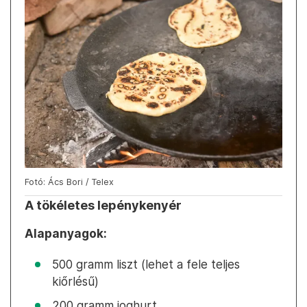
Fotó: Ács Bori / Telex
A tökéletes lepénykenyér
Alapanyagok:
500 gramm liszt (lehet a fele teljes
kiőrlésű)
200 gramm joghurt