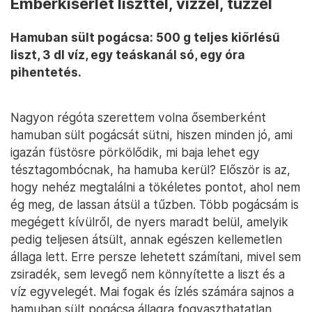
Emberkísérlet liszttel, vízzel, tűzzel
Hamuban sült pogácsa: 500 g teljes kiőrlésű
liszt, 3 dl víz, egy teáskanál só, egy óra
pihentetés.
Nagyon régóta szerettem volna ősemberként
hamuban sült pogácsát sütni, hiszen minden jó, ami
igazán füstösre pörkölődik, mi baja lehet egy
tésztagombócnak, ha hamuba kerül? Először is az,
hogy nehéz megtalálni a tökéletes pontot, ahol nem
ég meg, de lassan átsül a tűzben. Több pogácsám is
megégett kívülről, de nyers maradt belül, amelyik
pedig teljesen átsült, annak egészen kellemetlen
állaga lett. Erre persze lehetett számítani, mivel sem
zsiradék, sem levegő nem könnyítette a liszt és a
víz egyvelegét. Mai fogak és ízlés számára sajnos a
hamuban sült pogácsa állagra fogyaszthatatlan.