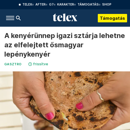
TELEX
AFTER
G7
KARAKTER
TÁMOGATÁS
SHOP
Támogatás
A kenyérünnep igazi sztárja lehetne
az elfelejtett ősmagyar
lepénykenyér
frissítve
GASZTRO