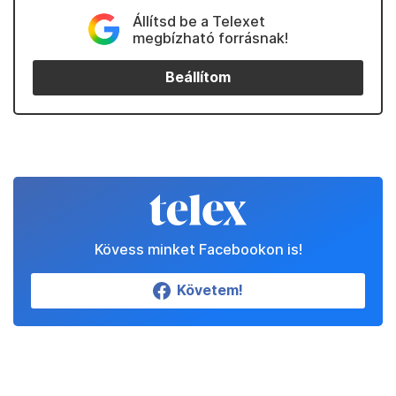
Állítsd be a Telexet
megbízható forrásnak!
Beállítom
Kövess minket Facebookon is!
Követem!