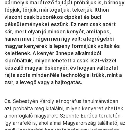
bármelyik ma létező fajtáját próbáljuk is, bárhogy
tépjük, törjük, mártogatjuk, tekerjük. Itthon
viszont csak buborékos cipókat és buci
péksüteményeket eszünk. Ez nem csak azért
kár, mert olyan jó minden kenyér, ami lapos,
hanem mert régen nem így volt: a legrégebbi
magyar kenyerek is lepény formájúak voltak és
keletlenek. A kenyér ünnepe alkalmából
kipróbáltuk, milyen lehetett a csak liszt-vízzel
készülő magyar őskenyér, és hogyan változtat
rajta azóta mindenféle technológiai trükk, mint a
zsír, a levegő vagy a hajtogatás.
Cs. Sebestyén Károly etnográfus tanulmányában
azt próbálta meg kitalálni, milyen kenyeret ehettek
a honfoglaló magyarok. Szerinte Európa területén,
így arrafelé is, ahol a mai Magyarország található, az