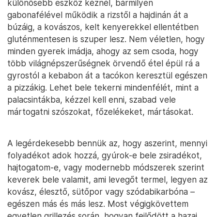
különösebb eszköz kéznél, bármilyen
gabonafélével működik a rizstől a hajdinán át a
búzáig, a kovászos, kelt kenyerekkel ellentétben
gluténmentesen is szuper lesz. Nem véletlen, hogy
minden gyerek imádja, ahogy az sem csoda, hogy
több világnépszerűségnek örvendő étel épül rá a
gyrostól a kebabon át a tacókon keresztül egészen
a pizzákig. Lehet bele tekerni mindenfélét, mint a
palacsintákba, kézzel kell enni, szabad vele
mártogatni szószokat, főzelékeket, mártásokat.
A legérdekesebb bennük az, hogy aszerint, mennyi
folyadékot adok hozzá, gyúrok-e bele zsiradékot,
hajtogatom-e, vagy modernebb módszerek szerint
keverek bele valamit, ami levegőt termel, legyen az
kovász, élesztő, sütőpor vagy szódabikarbóna –
egészen más és más lesz. Most végigkövettem
egyetlen grillezés során, hogyan fejlődött a hazai