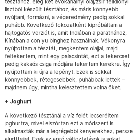
tésztához, elég két evőkanálnyi olaj/zsír félkilónyi
lisztből készült tésztához, és máris könnyebb
nyújtani, formázni, a végeredmény pedig sokkal
puhább. Következő fokozatként kipróbáltam a
hajtogatós verziót is, amit Indiában a parathához,
Kínában a con yu binghez használnak. Vékonyra
nyújtottam a tésztát, megkentem olajjal, majd
feltekertem, mint egy palacsintát, ezt a tekercset
pedig kakaós csiga módjára tekertem kerekre. Így
nyújtottam ki újra a lepényt. Ezek is sokkal
könnyebbek, rétegesebbek, puhábbak lettek –
majdnem úgy, mintha kelesztettem volna őket.
+ Joghurt
A következő tésztánál a víz felét lecseréltem
joghurtra, mivel elszórtan ezt a módszert is
alkalmazták már a legrégebbi kenyerekhez, persze
aludttejjel. Ezek az apró változtatások is sokat