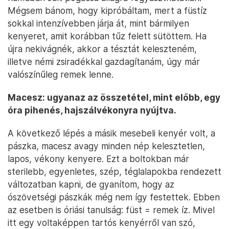
Mégsem bánom, hogy kipróbáltam, mert a füstíz
sokkal intenzívebben járja át, mint bármilyen
kenyeret, amit korábban tűz felett sütöttem. Ha
újra nekivágnék, akkor a tésztát keleszteném,
illetve némi zsiradékkal gazdagítanám, úgy már
valószínűleg remek lenne.
Macesz: ugyanaz az összetétel, mint előbb, egy
óra pihenés, hajszálvékonyra nyújtva.
A következő lépés a másik mesebeli kenyér volt, a
pászka, macesz avagy minden nép kelesztetlen,
lapos, vékony kenyere. Ezt a boltokban már
sterilebb, egyenletes, szép, téglalapokba rendezett
változatban kapni, de gyanítom, hogy az
ószövetségi pászkák még nem így festettek. Ebben
az esetben is óriási tanulság: füst = remek íz. Mivel
itt egy voltaképpen tartós kenyérről van szó,