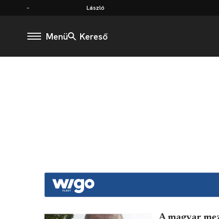
László
Menü
Kereső
A magyar mez