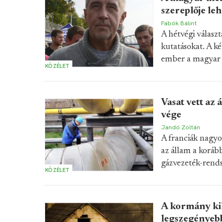
szereplője le
Fabók Bálint
A hétvégi választ
kutatásokat. A k
ember a magyar
KÖZÉLET
Vasat vett az 
vége
Jandó Zoltán
A franciák nagyo
az állam a koráb
gázvezeték-rends
KÖZÉLET
A kormány kily
legszegényebb