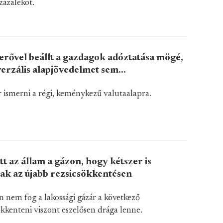
zázalékot.
 erővel beállt a gazdagok adóztatása mögé,
erzális alapjövedelmet sem...
 ismerni a régi, keménykezű valutaalapra.
t az állam a gázon, hogy kétszer is
ak az újabb rezsicsökkentésen
n nem fog a lakossági gázár a következő
kenteni viszont eszelősen drága lenne.