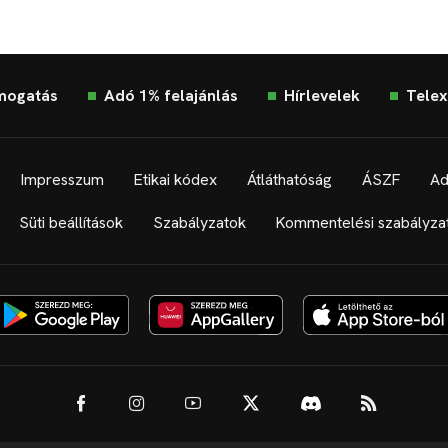
mogatás
Adó 1% felajánlás
Hírlevelek
Telex
Impresszum
Etikai kódex
Átláthatóság
ÁSZF
Ad
Süti beállítások
Szabályzatok
Kommentelési szabályza