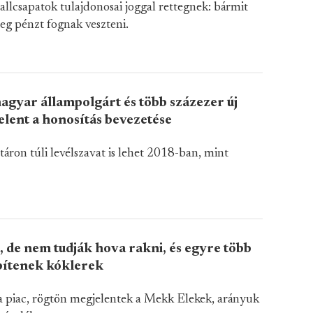
allcsapatok tulajdonosai joggal rettegnek: bármit
teg pénzt fognak veszteni.
magyar állampolgárt és több százezer új
jelent a honosítás bevezetése
táron túli levélszavat is lehet 2018-ban, mint
, de nem tudják hova rakni, és egyre több
pítenek kóklerek
a piac, rögtön megjelentek a Mekk Elekek, arányuk