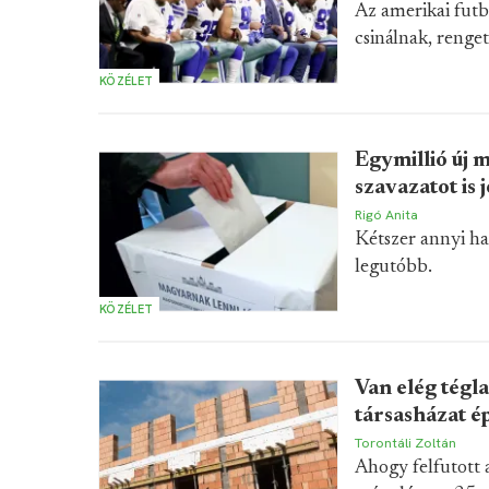
Az amerikai futb
csinálnak, renge
KÖZÉLET
Egymillió új 
szavazatot is 
Rigó Anita
Kétszer annyi ha
legutóbb.
KÖZÉLET
Van elég tégla
társasházat é
Torontáli Zoltán
Ahogy felfutott 