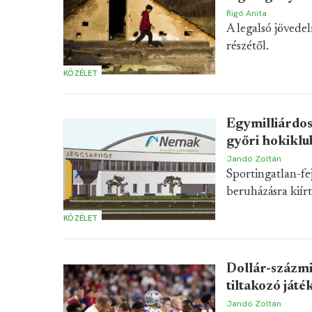
Rigó Anita
A legalsó jövede
részétől.
KÖZÉLET
Egymilliárdos
győri hokiklu
Jandó Zoltán
Sportingatlan-fej
beruházásra kiírt
KÖZÉLET
Dollár-százmi
tiltakozó ját
Jandó Zoltán