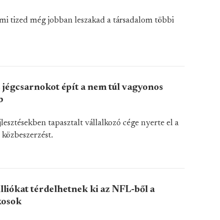
lmi tized még jobban leszakad a társadalom többi
 jégcsarnokot épít a nem túl vagyonos
b
lesztésekben tapasztalt vállalkozó cége nyerte el a
 közbeszerzést.
lliókat térdelhetnek ki az NFL-ből a
ékosok