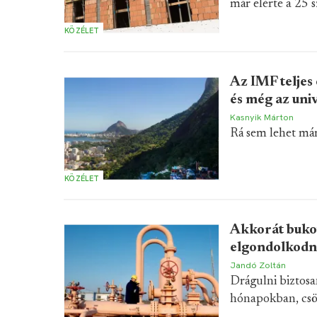
már elérte a 25 s
KÖZÉLET
Az IMF teljes
és még az univ
Kasnyik Márton
Rá sem lehet már
KÖZÉLET
Akkorát bukot
elgondolkodn
Jandó Zoltán
Drágulni biztosa
hónapokban, csök