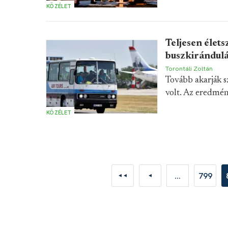
KÖZÉLET
Teljesen élets
buszkirándul
Torontáli Zoltán
Tovább akarják s
volt. Az eredmény
KÖZÉLET
...
799
◄◄
◄