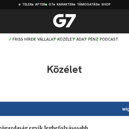
TELEX
AFTER
G7
KARAKTER
TÁMOGATÁS
SHOP
FRISS HÍREK
VÁLLALAT
KÖZÉLET
ADAT
PÉNZ
PODCAST
Közélet
wig
őgazdaság egyik legbefolyásosabb