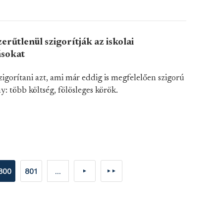
zerűtlenül szigorítják az iskolai
ásokat
zigorítani azt, ami már eddig is megfelelően szigorú
: több költség, fölösleges körök.
800
801
...
►
►►