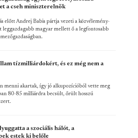
het a cseh miniszterelnök
ás előtt Andrej Babis pártja vezeti a közvélemény-
ét leggazdagabb magyar mellett ő a legfontosabb
 mezőgazdaságban.
állam tízmilliárdokért, és ez még nem a
n menni akartak, így jó alkupozícióból vette meg
ban 80-85 milliárdra becsült, őrült hosszú
zert.
uggatta a szociális hálót, a
ek estek ki belőle