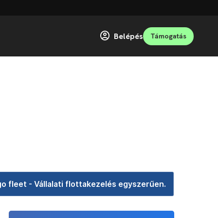
Belépés
Támogatás
o fleet - Vállalati flottakezelés egyszerűen.