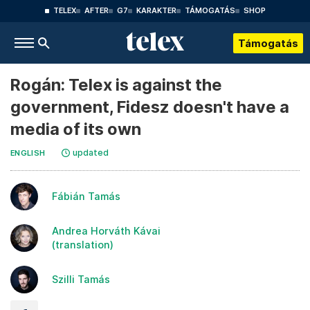
TELEX
AFTER
G7
KARAKTER
TÁMOGATÁS
SHOP
Támogatás
Rogán: Telex is against the
government, Fidesz doesn't have a
media of its own
updated
ENGLISH
Fábián Tamás
Andrea Horváth Kávai
(translation)
Szilli Tamás