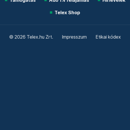
Támogatás
Adó 1% felajánlás
Hírlevelek
Telex Shop
© 2026 Telex.hu Zrt.
Impresszum
Etikai kódex
Átláthatóság
ÁSZF
Adatkezelési tájékoztató
Sütitájékoztató
Süti beállítások
Szabályzatok
Kommentelési szabályzat
Telex Sales