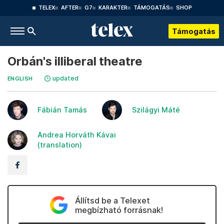
TELEX
AFTER
G7
KARAKTER
TÁMOGATÁS
SHOP
Támogatás
Orbán's illiberal theatre
updated
ENGLISH
Fábián Tamás
Szilágyi Máté
Andrea Horváth Kávai
(translation)
Állítsd be a Telexet
megbízható forrásnak!