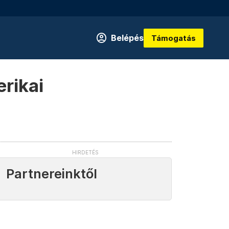
Belépés
Támogatás
rikai
Partnereinktől