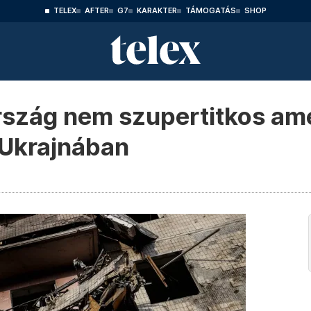
TELEX
AFTER
G7
KARAKTER
TÁMOGATÁS
SHOP
rszág nem szupertitkos ame
 Ukrajnában