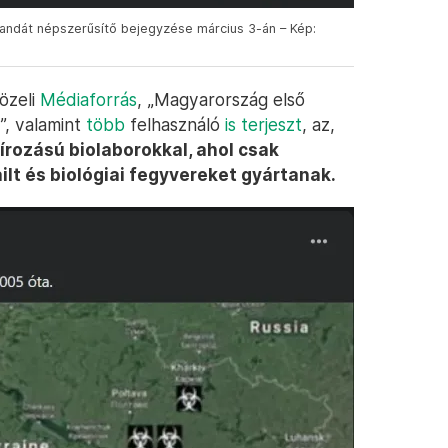
ndát népszerűsítő bejegyzése március 3-án – Kép:
özeli
Médiaforrás
, „Magyarország első
”, valamint
több
felhasználó
is
terjeszt
, az,
írozású biolaborokkal, ahol csak
lt és biológiai fegyvereket gyártanak.