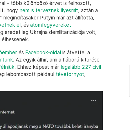
al – több különböző érvet is felhozott,
ult, hogy
nem is terveznek ilyesmit
, aztán a
” megindításakor Putyin már azt állította,
vetnek el
, és
atomfegyvereket
g eredetileg Ukrajna demilitarizációja volt,
 élhessenek.
dóember
és
Facebook-oldal
is átvette, a
írtunk
. Az egyik álhír, ami a háború kitörése
félniük
. Ehhez képest már
legalább 227 civil
reg lebombázott például
tévétornyot
,
.