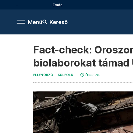
Emőd
Menü
Kereső
Fact-check: Oroszo
biolaborokat támad
frissítve
ELLENŐRZŐ
KÜLFÖLD