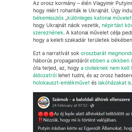
Az orosz kormány – élén Vlagyimir Putyinn
hogy miért rohanták le Ukrajnát. Úgy ind
békemissziós
„
különleges katonai művelet
hogy Ukrajnát nácik vezetik,
népirtást kö
szereznének
. A katonai művelet célja pedi
hogy a keleti szakadár területek békében
Ezt a narratívát sok
oroszbarát megmon
háborús propagandáról
ebben a cikkben 
óta terjed, az, hogy
a civileknek nem kell 
áldozatról
lehet tudni, és az orosz hadse
holokauszt-emlékművet
és
lakóházakat is