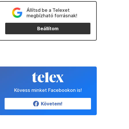
Állítsd be a Telexet
megbízható forrásnak!
Beállítom
Kövess minket Facebookon is!
Követem!