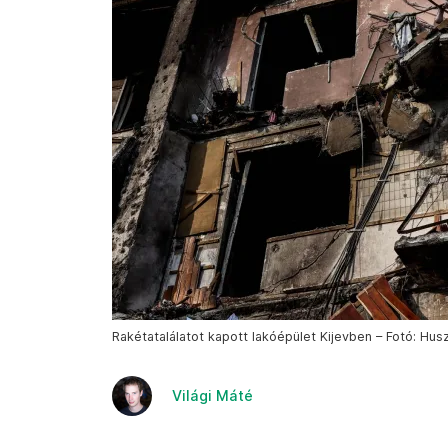
Rakétatalálatot kapott lakóépület Kijevben – Fotó: Huszt
Világi Máté