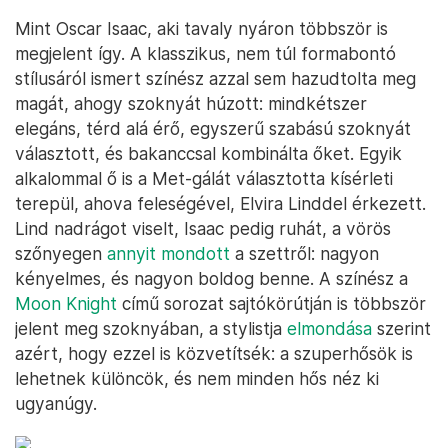
Mint Oscar Isaac, aki tavaly nyáron többször is
megjelent így. A klasszikus, nem túl formabontó
stílusáról ismert színész azzal sem hazudtolta meg
magát, ahogy szoknyát húzott: mindkétszer
elegáns, térd alá érő, egyszerű szabású szoknyát
választott, és bakanccsal kombinálta őket. Egyik
alkalommal ő is a Met-gálát választotta kísérleti
terepül, ahova feleségével, Elvira Linddel érkezett.
Lind nadrágot viselt, Isaac pedig ruhát, a vörös
szőnyegen
annyit mondott
a szettről: nagyon
kényelmes, és nagyon boldog benne. A színész a
Moon Knight
című sorozat sajtókörútján is többször
jelent meg szoknyában, a stylistja
elmondása
szerint
azért, hogy ezzel is közvetítsék: a szuperhősök is
lehetnek különcök, és nem minden hős néz ki
ugyanúgy.