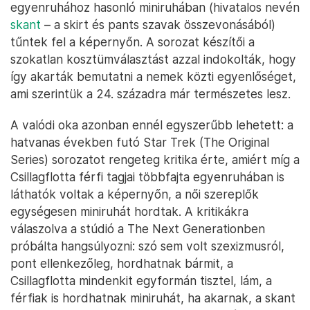
egyenruhához hasonló miniruhában (hivatalos nevén
skant
– a skirt és pants szavak összevonásából)
tűntek fel a képernyőn. A sorozat készítői a
szokatlan kosztümválasztást azzal indokolták, hogy
így akarták bemutatni a nemek közti egyenlőséget,
ami szerintük a 24. századra már természetes lesz.
A valódi oka azonban ennél egyszerűbb lehetett: a
hatvanas években futó Star Trek (The Original
Series) sorozatot rengeteg kritika érte, amiért míg a
Csillagflotta férfi tagjai többfajta egyenruhában is
láthatók voltak a képernyőn, a női szereplők
egységesen miniruhát hordtak. A kritikákra
válaszolva a stúdió a The Next Generationben
próbálta hangsúlyozni: szó sem volt szexizmusról,
pont ellenkezőleg, hordhatnak bármit, a
Csillagflotta mindenkit egyformán tisztel, lám, a
férfiak is hordhatnak miniruhát, ha akarnak, a skant