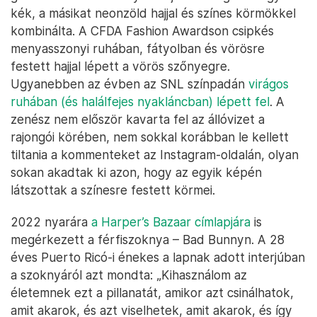
kék, a másikat neonzöld hajjal és színes körmökkel
kombinálta. A CFDA Fashion Awardson csipkés
menyasszonyi ruhában, fátyolban és vörösre
festett hajjal lépett a vörös szőnyegre.
Ugyanebben az évben az SNL színpadán
virágos
ruhában (és halálfejes nyakláncban) lépett fel
. A
zenész nem először kavarta fel az állóvizet a
rajongói körében, nem sokkal korábban le kellett
tiltania a kommenteket az Instagram-oldalán, olyan
sokan akadtak ki azon, hogy az egyik képén
látszottak a színesre festett körmei.
2022 nyarára
a Harper’s Bazaar címlapjára
is
megérkezett a férfiszoknya – Bad Bunnyn. A 28
éves Puerto Ricó-i énekes a lapnak adott interjúban
a szoknyáról azt mondta: „Kihasználom az
életemnek ezt a pillanatát, amikor azt csinálhatok,
amit akarok, és azt viselhetek, amit akarok, és így