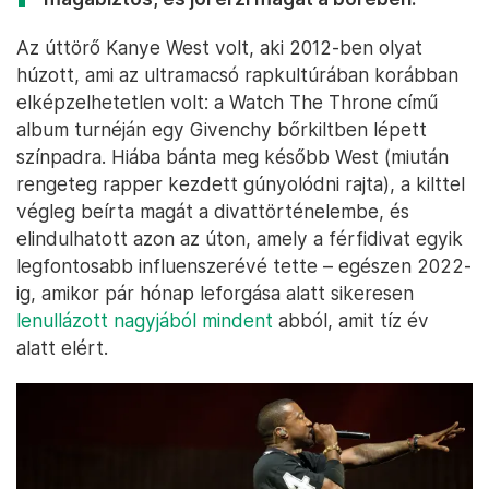
Az úttörő Kanye West volt, aki 2012-ben olyat
húzott, ami az ultramacsó rapkultúrában korábban
elképzelhetetlen volt: a Watch The Throne című
album turnéján egy Givenchy bőrkiltben lépett
színpadra. Hiába bánta meg később West (miután
rengeteg rapper kezdett gúnyolódni rajta), a kilttel
végleg beírta magát a divattörténelembe, és
elindulhatott azon az úton, amely a férfidivat egyik
legfontosabb influenszerévé tette – egészen 2022-
ig, amikor pár hónap leforgása alatt sikeresen
lenullázott nagyjából mindent
abból, amit tíz év
alatt elért.