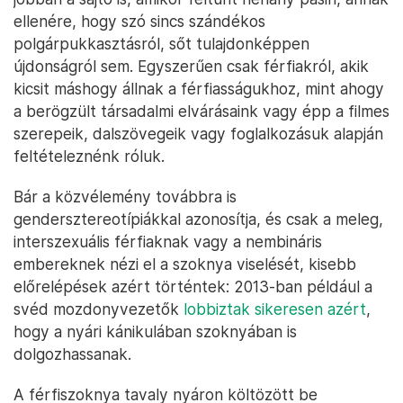
ellenére, hogy szó sincs szándékos
polgárpukkasztásról, sőt tulajdonképpen
újdonságról sem. Egyszerűen csak férfiakról, akik
kicsit máshogy állnak a férfiasságukhoz, mint ahogy
a berögzült társadalmi elvárásaink vagy épp a filmes
szerepeik, dalszövegeik vagy foglalkozásuk alapján
feltételeznénk róluk.
Bár a közvélemény továbbra is
gendersztereotípiákkal azonosítja, és csak a meleg,
interszexuális férfiaknak vagy a nembináris
embereknek nézi el a szoknya viselését, kisebb
előrelépések azért történtek: 2013-ban például a
svéd mozdonyvezetők
lobbiztak sikeresen azért
,
hogy a nyári kánikulában szoknyában is
dolgozhassanak.
A férfiszoknya tavaly nyáron költözött be