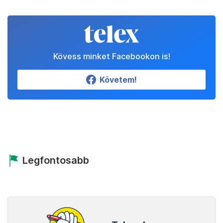
Kövess minket Facebookon is!
Követem!
Legfontosabb