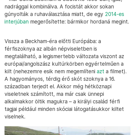
nadrággal kombinálva. A focistát akkor sokan
gúnyolták a ruhaválasztása miatt, de egy
2014-es
interjúban
megerősítette: bármikor hordaná megint.
Vissza a Beckham-éra előtti Európába: a
férfiszoknya az albán népviseletben is
megtalálható, a legismertebb változata viszont az
európai/angolszász kultúrkörben egyértelműen a
kilt (nehezemre esik nem megemlíteni
azt
a filmet).
A hagyományos, térdig érő skót szoknya a 16.
században terjedt el. Akkor még hétköznapi
viseletnek számított, ma már csak ünnepi
alkalmakkor öltik magukra – a királyi család férfi
tagjai például minden skóciai látogatásukkor kiltet
viselnek.