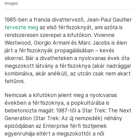
Images
1985-ben a francia divattervező, Jean-Paul Gaultier
tervezte meg
az első férfiszoknyát, ami azóta is
rendszeresen szerepel a kifutókon. Vivienne
Westwood, Giorgio Armani és Marc Jacobs is élen
járt a férfiszoknyák propagálásában – kevés
sikerrel. Bár a divatheteken a nyolcvanas évek óta
megszokott látvány a férfiszoknya (akár nadrággal
kombinálva, akár anélkül), az utcán csak nem akart
feltűnni.
Nemcsak a kifutókon jelent meg a nyolcvanas
években a férfiszoknya, a popkultúrába is
bebetonozta magát: 1987-től a Star Trek: The Next
Generation (Star Trek: Az új nemzedék) néhány
epizódjában az Enterprise férfi tisztjeinek
egyenruhája eltért a megszokottól: a női