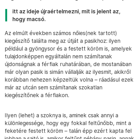
itt az ideje újraértelmezni, mit is jelent az,
hogy macsó.
Az elmúlt években számos nőies(nek tartott)
kiegészítő találta meg az útját a pasikhoz: ilyen
például a gyöngysor és a festett köröm is, amelyek
tulajdonképpen egyáltalán nem számítanak
újdonságnak a férfiak ruhatárában, de mostanában
már olyan pasik is simán vállalják az ilyesmit, akikről
korábban nehezen képzeltük volna – ráadásul ezek
már az utcán sem számítanak szokatlan
kiegészítőnek a férfiakon.
Ilyen (lehet) a szoknya is, aminek csak annyi a
különlegessége, hogy egy fokkal feltűnőbb, mint a
feketére festett köröm – talán épp ezért kapta fel
jobban a sajtó is, amikor feltűnt néhány pasin, annak