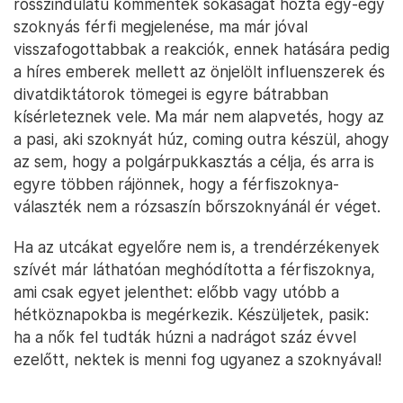
rosszindulatú kommentek sokaságát hozta egy-egy
szoknyás férfi megjelenése, ma már jóval
visszafogottabbak a reakciók, ennek hatására pedig
a híres emberek mellett az önjelölt influenszerek és
divatdiktátorok tömegei is egyre bátrabban
kísérleteznek vele. Ma már nem alapvetés, hogy az
a pasi, aki szoknyát húz, coming outra készül, ahogy
az sem, hogy a polgárpukkasztás a célja, és arra is
egyre többen rájönnek, hogy a férfiszoknya-
választék nem a rózsaszín bőrszoknyánál ér véget.
Ha az utcákat egyelőre nem is, a trendérzékenyek
szívét már láthatóan meghódította a férfiszoknya,
ami csak egyet jelenthet: előbb vagy utóbb a
hétköznapokba is megérkezik. Készüljetek, pasik:
ha a nők fel tudták húzni a nadrágot száz évvel
ezelőtt, nektek is menni fog ugyanez a szoknyával!