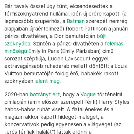
Bár tavaly ősszel úgy tűnt, elcsendesedtek a
férfiszoknyatrend hullámai, idén új erőre kapott: (a
legmacsóbb szuperhős, a
Batman
szerepét nemrég
alapjaiban újraértelmező) Robert Pattinson a januári
párizsi divathéten, a Dior bemutatóján
bújt
szoknyába
. Szintén a párizsi divathéten a
felemás
minőségű
Emily in Paris (Emily Párizsban) című
sorozat szépfiúja, Lucien Laviscount eggyel
extravagánsabb ruhadarab mellett döntött: a Louis
Vuitton bemutatóján földig érő, babakék rakott
szoknyában
jelent meg
.
2020-ban
botrányt ért
, hogy a
Vogue
történelmi
címlapján (amin először szerepelt férfi) Harry Styles
habos-babos ruhát viselt. A fiatal énekes és a
magazin akkor kapott hideget-meleget, a
konzervatívok pedig egyenesen a világvégét (az
„erős férfiak halálát”) látták eljönni a