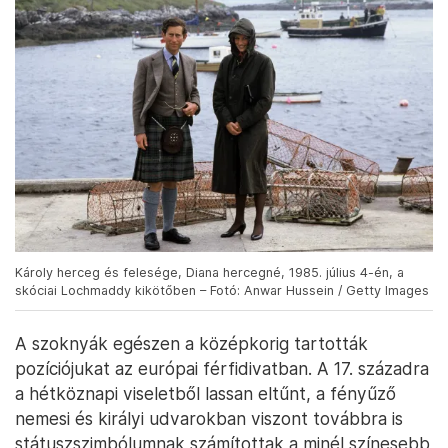
Károly herceg és felesége, Diana hercegné, 1985. július 4-én, a
skóciai Lochmaddy kikötőben – Fotó: Anwar Hussein / Getty Images
A szoknyák egészen a középkorig tartották
pozíciójukat az európai férfidivatban. A 17. századra
a hétköznapi viseletből lassan eltűnt, a fényűző
nemesi és királyi udvarokban viszont továbbra is
státuszszimbólumnak számítottak a minél színesebb