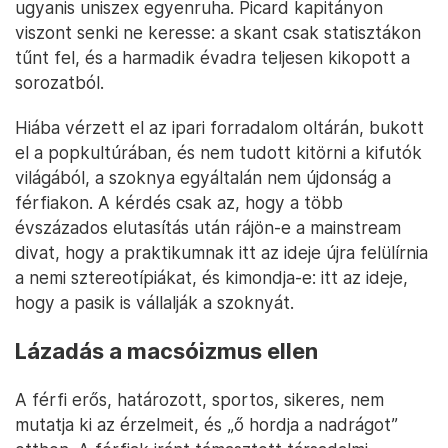
ugyanis uniszex egyenruha. Picard kapitányon
viszont senki ne keresse: a skant csak statisztákon
tűnt fel, és a harmadik évadra teljesen kikopott a
sorozatból.
Hiába vérzett el az ipari forradalom oltárán, bukott
el a popkultúrában, és nem tudott kitörni a kifutók
világából, a szoknya egyáltalán nem újdonság a
férfiakon. A kérdés csak az, hogy a több
évszázados elutasítás után rájön-e a mainstream
divat, hogy a praktikumnak itt az ideje újra felülírnia
a nemi sztereotípiákat, és kimondja-e: itt az ideje,
hogy a pasik is vállalják a szoknyát.
Lázadás a macsóizmus ellen
A férfi erős, határozott, sportos, sikeres, nem
mutatja ki az érzelmeit, és „ő hordja a nadrágot”