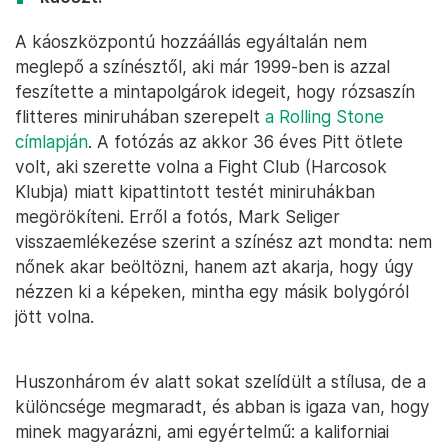
A káoszközpontú hozzáállás egyáltalán nem
meglepő a színésztől, aki már 1999-ben is azzal
feszítette a mintapolgárok idegeit, hogy rózsaszín
flitteres miniruhában szerepelt
a Rolling Stone
címlapján
. A fotózás az akkor 36 éves Pitt ötlete
volt, aki szerette volna a Fight Club (Harcosok
Klubja) miatt kipattintott testét miniruhákban
megörökíteni. Erről a fotós, Mark Seliger
visszaemlékezése szerint a színész azt mondta: nem
nőnek akar beöltözni, hanem azt akarja, hogy úgy
nézzen ki a képeken, mintha egy másik bolygóról
jött volna.
Huszonhárom év alatt sokat szelídült a stílusa, de a
különcsége megmaradt, és abban is igaza van, hogy
minek magyarázni, ami egyértelmű: a kaliforniai