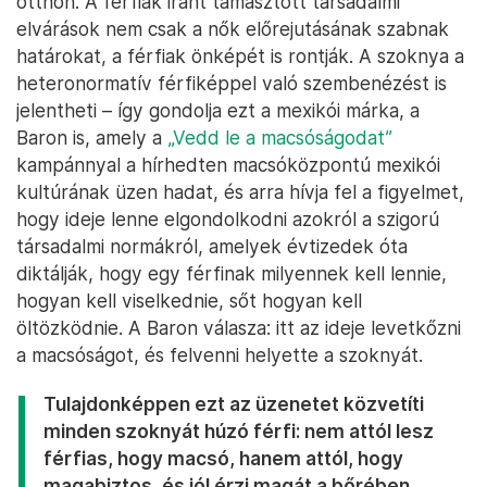
otthon. A férfiak iránt támasztott társadalmi
elvárások nem csak a nők előrejutásának szabnak
határokat, a férfiak önképét is rontják. A szoknya a
heteronormatív férfiképpel való szembenézést is
jelentheti – így gondolja ezt a mexikói márka, a
Baron is, amely a
„Vedd le a macsóságodat”
kampánnyal a hírhedten macsóközpontú mexikói
kultúrának üzen hadat, és arra hívja fel a figyelmet,
hogy ideje lenne elgondolkodni azokról a szigorú
társadalmi normákról, amelyek évtizedek óta
diktálják, hogy egy férfinak milyennek kell lennie,
hogyan kell viselkednie, sőt hogyan kell
öltözködnie. A Baron válasza: itt az ideje levetkőzni
a macsóságot, és felvenni helyette a szoknyát.
Tulajdonképpen ezt az üzenetet közvetíti
minden szoknyát húzó férfi: nem attól lesz
férfias, hogy macsó, hanem attól, hogy
magabiztos, és jól érzi magát a bőrében.