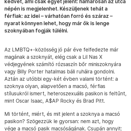
kedvet, ami csak egyet jelent: hamarosan az utca
népén is megjelenhet. Készüljenek tehát a
férfiak: az idei – várhatóan forró és száraz –
nyarat könnyen lehet, hogy már ők is lenge
szoknyában fogják túlélni.
Az LMBTQ+-közösség jó pár éve felfedezte már
magának a szoknyát, elég csak a Lil Nas X
védjegyének számító rózsaszín bőr miniszoknyára
vagy Billy Porter hatalmas báli ruháira gondolni.
Aztán az utóbbi egy-két évben valami történt: a
szoknya olyan, alapvetően a macsó, férfias
stílusukról ismert, heteroszexuális pasikon is feltűnt,
mint Oscar Isaac, A$AP Rocky és Brad Pitt.
Mi történt, miért, és mit jelent a szoknya a macsó
pasikon? Szögezzük le gyorsan: nem azt, hogy
vége a macsó pasik macsóságának. Csupán annyit: