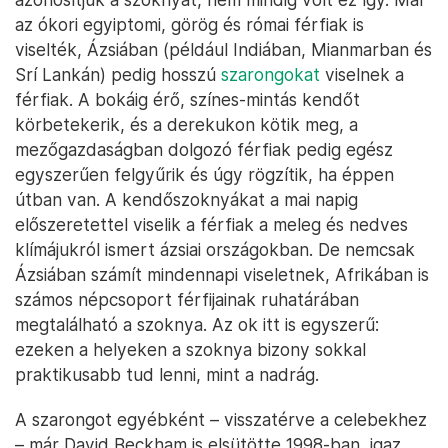
az ókori egyiptomi, görög és római férfiak is
viselték, Ázsiában (például Indiában, Mianmarban és
Srí Lankán) pedig hosszú
szarongokat
viselnek a
férfiak. A bokáig érő, színes-mintás kendőt
körbetekerik, és a derekukon kötik meg, a
mezőgazdaságban dolgozó férfiak pedig egész
egyszerűen felgyűrik és úgy rögzítik, ha éppen
útban van. A kendőszoknyákat a mai napig
előszeretettel viselik a férfiak a meleg és nedves
klímájukról ismert ázsiai országokban. De nemcsak
Ázsiában számít mindennapi viseletnek, Afrikában is
számos népcsoport férfijainak ruhatárában
megtalálható a szoknya. Az ok itt is egyszerű:
ezeken a helyeken a szoknya bizony sokkal
praktikusabb tud lenni, mint a nadrág.
A szarongot egyébként – visszatérve a celebekhez
– már David Beckham is elsütötte 1998-ban, igaz,