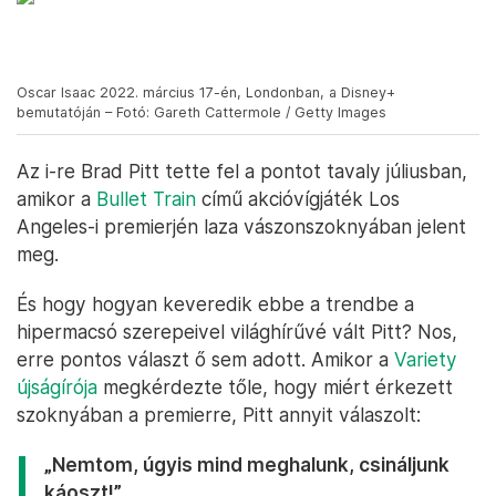
Oscar Isaac 2022. március 17-én, Londonban, a Disney+
bemutatóján – Fotó: Gareth Cattermole / Getty Images
Az i-re Brad Pitt tette fel a pontot tavaly júliusban,
amikor a
Bullet Train
című akcióvígjáték Los
Angeles-i premierjén laza vászonszoknyában jelent
meg.
És hogy hogyan keveredik ebbe a trendbe a
hipermacsó szerepeivel világhírűvé vált Pitt? Nos,
erre pontos választ ő sem adott. Amikor a
Variety
újságírója
megkérdezte tőle, hogy miért érkezett
szoknyában a premierre, Pitt annyit válaszolt:
„Nemtom, úgyis mind meghalunk, csináljunk
káoszt!”