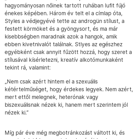
hagyományosan nőinek tartott ruhában lufit fújó
énekes képében. Három év telt el a címlap óta,
Styles a védjegyévé tette az androgün stílust, a
festett körmöket és a gyöngysort, és ma már
kisebbségben maradnak azok a hangok, amik
ebben kivetnivalót találnak. Stlyes az egészhez
egyébként csak annyit fűzött hozzá, hogy szeret a
stílusával kísérletezni, kreatív alkotómunkaként
tekint rá, valamint:
„Nem csak azért hintem el a szexuális
kétértelműséget, hogy érdekes legyek. Nem azért,
mert ettől melegnek, heterónak vagy
biszexuálisnak nézek ki, hanem mert szerintem jól
nézek ki.”
Míg pár éve még megbotránkozást váltott ki, és