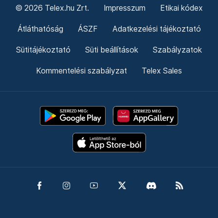
© 2026 Telex.hu Zrt.
Impresszum
Etikai kódex
Átláthatóság
ÁSZF
Adatkezelési tájékoztató
Sütitájékoztató
Süti beállítások
Szabályzatok
Kommentelési szabályzat
Telex Sales