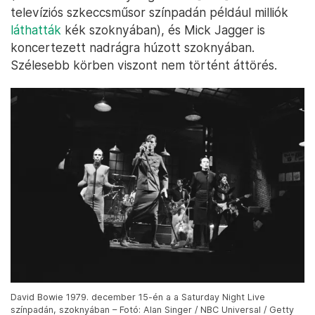
televíziós szkeccsműsor színpadán például milliók
láthatták
kék szoknyában), és Mick Jagger is
koncertezett nadrágra húzott szoknyában.
Szélesebb körben viszont nem történt áttörés.
David Bowie 1979. december 15-én a a Saturday Night Live
színpadán, szoknyában – Fotó: Alan Singer / NBC Universal / Getty