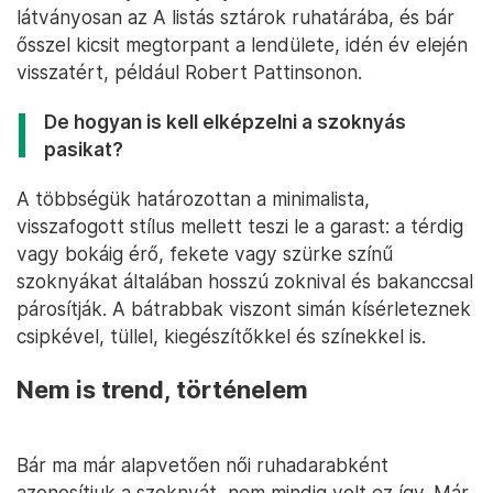
látványosan az A listás sztárok ruhatárába, és bár
ősszel kicsit megtorpant a lendülete, idén év elején
visszatért, például Robert Pattinsonon.
De hogyan is kell elképzelni a szoknyás
pasikat?
A többségük határozottan a minimalista,
visszafogott stílus mellett teszi le a garast: a térdig
vagy bokáig érő, fekete vagy szürke színű
szoknyákat általában hosszú zoknival és bakanccsal
párosítják. A bátrabbak viszont simán kísérleteznek
csipkével, tüllel, kiegészítőkkel és színekkel is.
Nem is trend, történelem
Bár ma már alapvetően női ruhadarabként
azonosítjuk a szoknyát, nem mindig volt ez így. Már