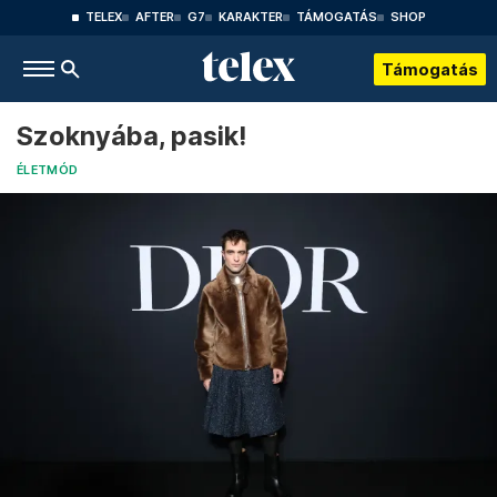
TELEX
AFTER
G7
KARAKTER
TÁMOGATÁS
SHOP
Támogatás
Szoknyába, pasik!
ÉLETMÓD