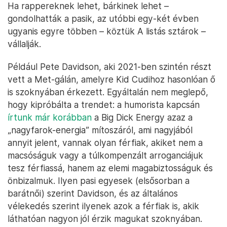
Ha rappereknek lehet, bárkinek lehet –
gondolhatták a pasik, az utóbbi egy-két évben
ugyanis egyre többen – köztük A listás sztárok –
vállalják.
Például Pete Davidson, aki 2021-ben szintén részt
vett a Met-gálán, amelyre Kid Cudihoz hasonlóan ő
is szoknyában érkezett. Egyáltalán nem meglepő,
hogy kipróbálta a trendet: a humorista kapcsán
írtunk már korábban
a Big Dick Energy azaz a
„nagyfarok-energia” mítoszáról, ami nagyjából
annyit jelent, vannak olyan férfiak, akiket nem a
macsóságuk vagy a túlkompenzált arroganciájuk
tesz férfiassá, hanem az elemi magabiztosságuk és
önbizalmuk. Ilyen pasi egyesek (elsősorban a
barátnői) szerint Davidson, és az általános
vélekedés szerint ilyenek azok a férfiak is, akik
láthatóan nagyon jól érzik magukat szoknyában.