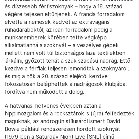
és díszesebb férfiszoknyák – hogy a 18. század
végére teljesen eltűnjenek. A francia forradalom
elvette a nemesek kedvét az extravagáns
ruhadaraboktól, az ipari forradalom pedig a
munkásemberek körében tette végképp
alkalmatlanná a szoknyát – a veszélyes gépek
mellett nem volt túl biztonságos laza textilekben
járkálni, győzött tehát a szűk szabású nadrág. Ettől
kezdve a férfiak teljesen lemondtak a szoknyáról,
és míg a nők a 20. század elejétől kezdve
fokozatosan beléphettek a nadrágosok klubjába,
fordítva nem működött a dolog.
A hatvanas–hetvenes években aztán a
hippimozgalom és a rocksztárok is (újra) felfedezték
maguknak, az androgün stílusáról ismert David
Bowie például rendszeresen hordott szoknyát
(1979-ben a Saturday Night Live [SNL] című