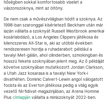
hőségben sokkal komfortosabb viselet a
vászonszoknya, mint az öltöny.
De nem csak a művészvilágban hódít a szoknya. Az
1998-ban szaronggal kísérletező Beckham után már
lazán vállalta a szoknyát Russell Westbrook amerikai
kosárlabdázó, a Los Angeles Clippers játékosa és
kilencszeres All-Star is, aki az utóbbi években
rendszeresen hordja a ruhadarabot: például a
tavalyi Met-gálán, ahol cilinderben, szmokingban és
hosszú fekete szoknyában jelent meg. Az ő példáját
követve szoknyában mutatkozott Jordan Clarkson,
a Utah Jazz kosarasa is a tavalyi New York-i
divathéten. Dominic Calvert-Lewin angol válogatott
focista és az Everton játékosa pedig a világ egyik
vezető férfidivat-magazinjában, az Arena Homme
Plus
címlapján
vállalta a miniszoknyát 2022-ben.