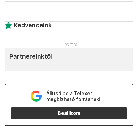
Kedvenceink
Partnereinktől
Állítsd be a Telexet
megbízható forrásnak!
Beállítom