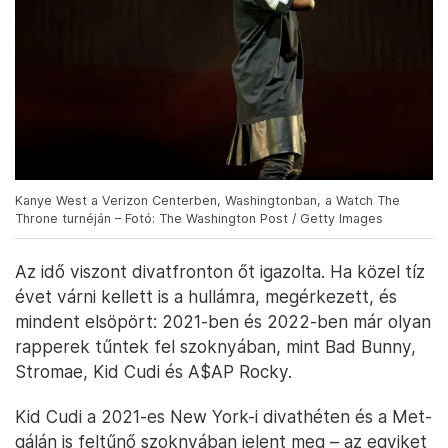
Kanye West a Verizon Centerben, Washingtonban, a Watch The
Throne turnéján – Fotó: The Washington Post / Getty Images
Az idő viszont divatfronton őt igazolta. Ha közel tíz
évet várni kellett is a hullámra, megérkezett, és
mindent elsöpört: 2021-ben és 2022-ben már olyan
rapperek tűntek fel szoknyában, mint Bad Bunny,
Stromae, Kid Cudi és A$AP Rocky.
Kid Cudi a 2021-es New York-i divathéten és a Met-
gálán is feltűnő szoknyában jelent meg – az egyiket