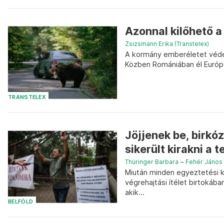
Azonnal kilőhető a
Zsizsmann Erika (Transtelex)
A kormány emberéletet véden
Közben Romániában él Euró
TRANSTELEX
Jöjjenek be, birkó
sikerült kirakni a te
Thüringer Barbara
–
Fehér János
Miután minden egyeztetési kí
végrehajtási ítélet birtokába
akik...
BELFÖLD