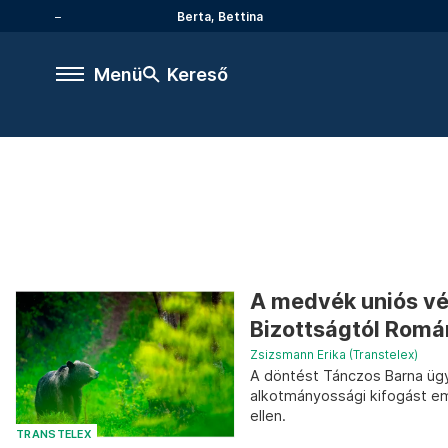
Berta, Bettina
Menü
Kereső
A medvék uniós vé
Bizottságtól Romá
Zsizsmann Erika (Transtelex)
A döntést Tánczos Barna ügy
alkotmányossági kifogást e
ellen.
TRANSTELEX