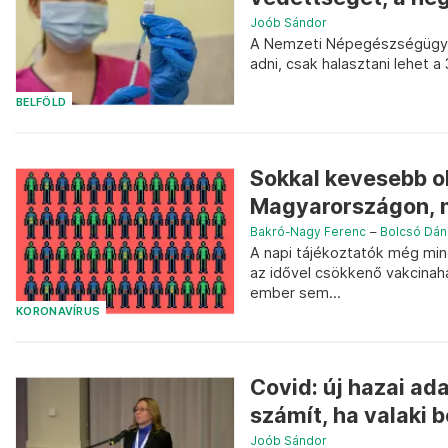
Joób Sándor
A Nemzeti Népegészségügyi K
adni, csak halasztani lehet a 3
BELFÖLD
Sokkal kevesebb ol
Magyarországon, mi
Bakró-Nagy Ferenc
–
Bolcsó Dán
A napi tájékoztatók még mind
az idővel csökkenő vakcinaha
ember sem...
KORONAVÍRUS
Covid: új hazai ad
számít, ha valaki b
Joób Sándor