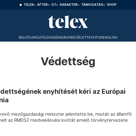
TELEX
AFTER
G7
KARAKTER
TÁMOGATÁS
SHOP
BELFÖLD
KÜLFÖLD
GAZDASÁG
VIDEÓ
ÉLET
TECHTUD
ENGLISH
Védettség
dettségének enyhítését kéri az Európai
nia
vivő mezőgazdasági miniszter jelentette be, miután az államfő
melt az RMDSZ medvekilövési kvótát emelő törvénytervezete