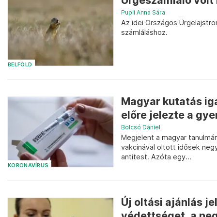
Ürgeszámláló volt 
Pupli Anna Sára
Az idei Országos Ürgelajstr
számláláshoz.
BELFÖLD
Magyar kutatás iga
előre jelezte a g
Bolcsó Dániel
Megjelent a magyar tanulmá
vakcinával oltott idősek ne
antitest. Azóta egy...
KORONAVÍRUS
Új oltási ajánlás 
védettséget, a neg