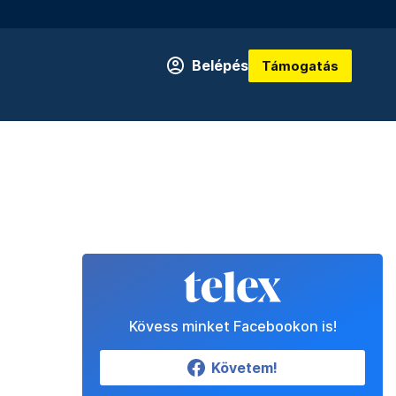
Belépés
Támogatás
Kövess minket Facebookon is!
Követem!