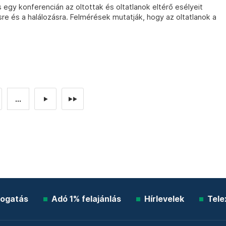
 egy konferencián az oltottak és oltatlanok eltérő esélyeit
e és a halálozásra. Felmérések mutatják, hogy az oltatlanok a
...
►
►►
ogatás
Adó 1% felajánlás
Hírlevelek
Tele