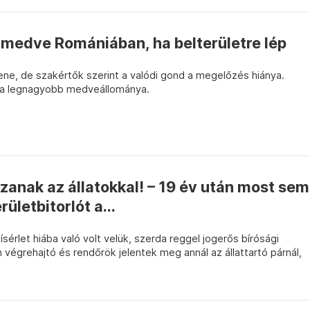
 medve Romániában, ha belterületre lép
e, de szakértők szerint a valódi gond a megelőzés hiánya.
pa legnagyobb medveállománya.
zzanak az állatokkal! – 19 év után most sem
rületbitorlót a...
sérlet hiába való volt velük, szerda reggel jogerős bírósági
n végrehajtó és rendőrök jelentek meg annál az állattartó párnál,