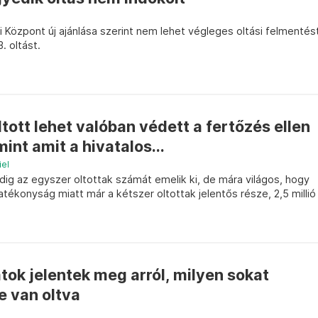
özpont új ajánlása szerint nem lehet végleges oltási felmentés
. oltást.
tott lehet valóban védett a fertőzés ellen
nt amit a hivatalos...
iel
ig az egyszer oltottak számát emelik ki, de mára világos, hogy
tékonyság miatt már a kétszer oltottak jelentős része, 2,5 millió
atok jelentek meg arról, milyen sokat
e van oltva