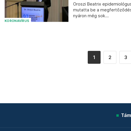
Oroszi Beatrix epidemiológus
mutatta be a megfertőződésr
nyáron még sok...
KORONAVÍRUS
1
2
3
Tám