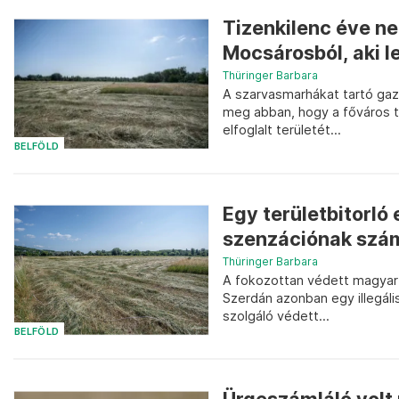
Tizenkilenc éve ne
Mocsárosból, aki le
Thüringer Barbara
A szarvasmarhákat tartó gaz
meg abban, hogy a főváros te
elfoglalt területét...
BELFÖLD
Egy területbitorló
szenzációnak szám
Thüringer Barbara
A fokozottan védett magyar 
Szerdán azonban egy illegál
szolgáló védett...
BELFÖLD