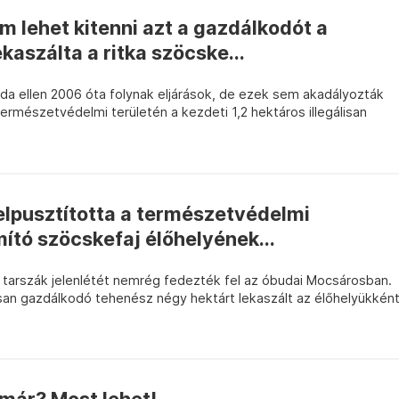
m lehet kitenni azt a gazdálkodót a
kaszálta a ritka szöcske...
da ellen 2006 óta folynak eljárások, de ezek sem akadályozták
rmészetvédelmi területén a kezdeti 1,2 hektáros illegálisan
 elpusztította a természetvédelmi
ító szöcskefaj élőhelyének...
tarszák jelenlétét nemrég fedezték fel az óbudai Mocsárosban.
isan gazdálkodó tehenész négy hektárt lekaszált az élőhelyükkén