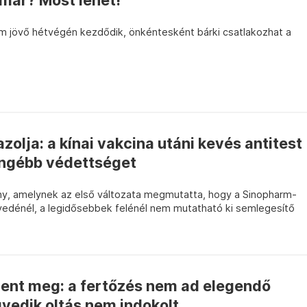
már? Most lehet!
om jövő hétvégén kezdődik, önkéntesként bárki csatlakozhat a
zolja: a kínai vakcina utáni kevés antitest
yengébb védettséget
ny, amelynek az első változata megmutatta, hogy a Sinopharm-
gyedénél, a legidősebbek felénél nem mutatható ki semlegesítő
jelent meg: a fertőzés nem ad elegendő
yedik oltás nem indokolt