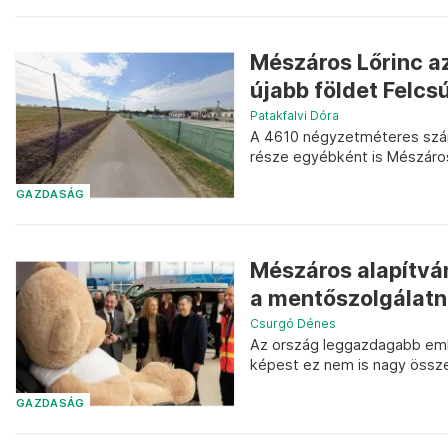
Mészáros Lőrinc a
újabb földet Felcs
Patakfalvi Dóra
A 4610 négyzetméteres szán
része egyébként is Mészáros
GAZDASÁG
Mészáros alapítván
a mentőszolgálat
Csurgó Dénes
Az ország leggazdagabb ember
képest ez nem is nagy össz
GAZDASÁG