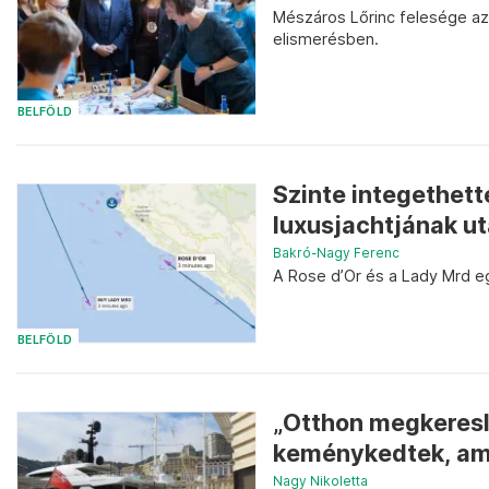
Mészáros Lőrinc felesége az 
elismerésben.
BELFÖLD
Szinte integethet
luxusjachtjának ut
Bakró-Nagy Ferenc
A Rose d’Or és a Lady Mrd e
BELFÖLD
„Otthon megkereslek
keménykedtek, amik
Nagy Nikoletta