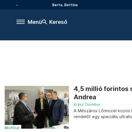
Berta, Bettina
Menü
Kereső
4,5 millió forinto
Andrea
Krász Zsombor
A Mészáros Lőrinccel közös Pr
rendelőt egy speciális ultra
BELFÖLD