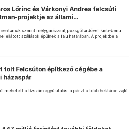
ros Lőrinc és Várkonyi Andrea felcsúti
an-projektje az állami...
umentumok szerint mélygarázzsal, pezsgőfürdővel, kinti-benti
ellátott szállások épülnek a falu határában. A projektbe a
t tolt Felcsúton építkező cégébe a
i házaspár
ól mehetett a tízszámjegyű utalás, a pénzt a több hektáron zajló