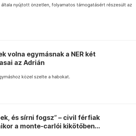
általa nyújtott önzetlen, folyamatos támogatásért részesült az
tek volna egymásnak a NER két
asai az Adrián
gymáshoz közel szelte a habokat.
, és sírni fogsz” – civil férfiak
or a monte-carlói kikötőben...