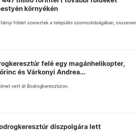
447 millió forintért további földeket
bestyén környékén
ktárnyi földet szereztek a település szomszédságában, összese
rogkeresztúr felé egy magánhelikopter,
rinc és Várkonyi Andrea...
címet vett át Bodrogkeresztúron.
odrogkeresztúr díszpolgára lett