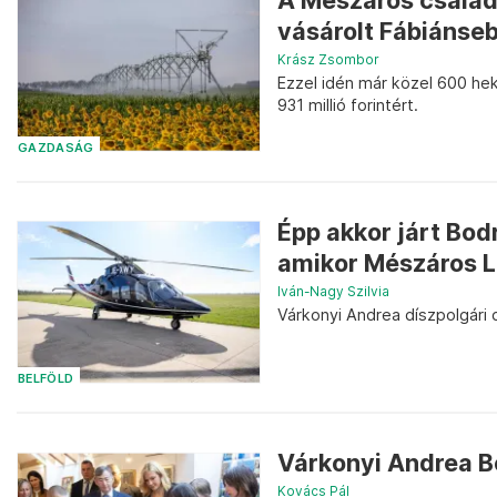
A Mészáros család 
vásárolt Fábiánse
Krász Zsombor
Ezzel idén már közel 600 he
931 millió forintért.
GAZDASÁG
Épp akkor járt Bod
amikor Mészáros Lő
Iván-Nagy Szilvia
Várkonyi Andrea díszpolgári 
BELFÖLD
Várkonyi Andrea B
Kovács Pál