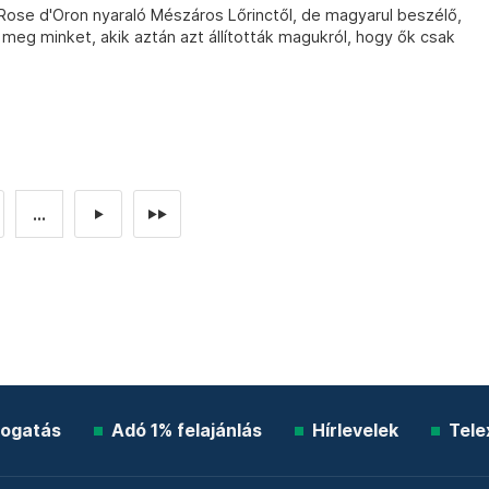
Rose d'Oron nyaraló Mészáros Lőrinctől, de magyarul beszélő,
k meg minket, akik aztán azt állították magukról, hogy ők csak
...
►
►►
ogatás
Adó 1% felajánlás
Hírlevelek
Tele