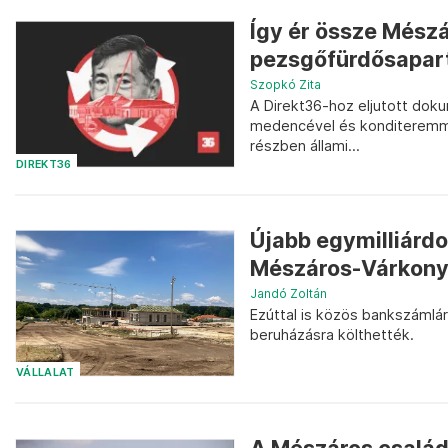
Így ér össze Mészá
pezsgőfürdősapartm
Szopkó Zita
A Direkt36-hoz eljutott dok
medencével és konditeremmel 
részben állami...
DIREKT36
Újabb egymilliárdo
Mészáros-Várkony
Jandó Zoltán
Ezúttal is közös bankszámlár
beruházásra költhették.
VÁLLALAT