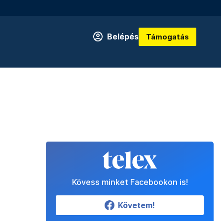
Belépés
Támogatás
Kövess minket Facebookon is!
Követem!