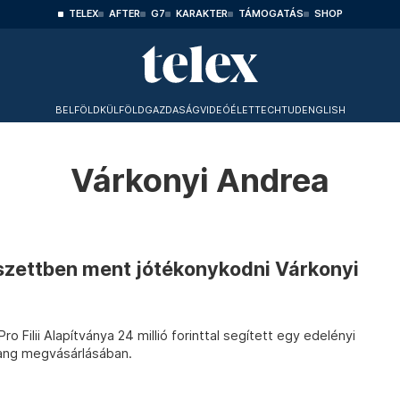
TELEX
AFTER
G7
KARAKTER
TÁMOGATÁS
SHOP
BELFÖLD
KÜLFÖLD
GAZDASÁG
VIDEÓ
ÉLET
TECHTUD
ENGLISH
Várkonyi Andrea
s szettben ment jótékonykodni Várkonyi
o Filii Alapítványa 24 millió forinttal segített egy edelényi
hang megvásárlásában.