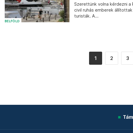
Szerettünk volna kérdezni a 
civil ruhás emberek állította
turisták. A...
BELFÖLD
1
2
3
Tám