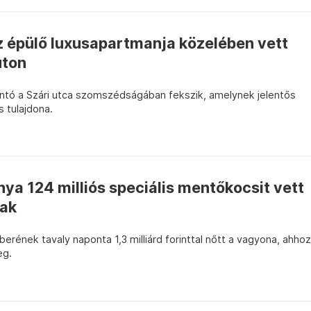
z épülő luxusapartmanja közelében vett
úton
tó a Szári utca szomszédságában fekszik, amelynek jelentős
 tulajdona.
ya 124 milliós speciális mentőkocsit vett
nak
ének tavaly naponta 1,3 milliárd forinttal nőtt a vagyona, ahhoz
eg.