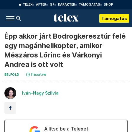
TELEX
AFTER
G7
KARAKTER
TÁMOGATÁS
SHOP
Támogatás
Épp akkor járt Bodrogkeresztúr felé
egy magánhelikopter, amikor
Mészáros Lőrinc és Várkonyi
Andrea is ott volt
frissítve
BELFÖLD
Iván-Nagy Szilvia
Állítsd be a Telexet