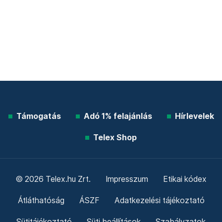
Támogatás
Adó 1% felajánlás
Hírlevelek
Telex Shop
© 2026 Telex.hu Zrt.
Impresszum
Etikai kódex
Átláthatóság
ÁSZF
Adatkezelési tájékoztató
Sütitájékoztató
Süti beállítások
Szabályzatok