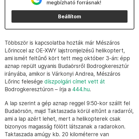
megbízható forrásnak!
Beállítom
Többször is kapcsolatba hozták már Mészáros
Lőrinccel az OE-XWY lajstromjelzésű helikoptert,
ami ismét feltűnő kört tett meg október 3-án: épp
aznap repült ugyanis Budaörsről Bodrogkeresztúr
irányába, amikor is Várkonyi Andrea, Mészáros
Lőrinc felesége
díszpolgári címet vett át
Bodrogkeresztúron – írja a
444.hu
.
A lap szerint a gép aznap reggel 9:50-kor szállt fel
Budaörsön, majd Taktaszada körül eltűnt a radarról,
ami a lap azért lehet, mert a helikopterek csak
bizonyos magasság fölött látszanak a radarokon.
Taktaszada amúgy kb. 20 kilométerre van