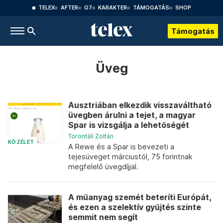
TELEX
AFTER
G7
KARAKTER
TÁMOGATÁS
SHOP
Támogatás
Üveg
Ausztriában elkezdik visszaváltható
üvegben árulni a tejet, a magyar
Spar is vizsgálja a lehetőségét
Torontáli Zoltán
KÖZÉLET
A Rewe és a Spar is bevezeti a
tejesüveget márciustól, 75 forintnak
megfelelő üvegdíjjal.
A műanyag szemét beteríti Európát,
és ezen a szelektív gyűjtés szinte
semmit nem segít