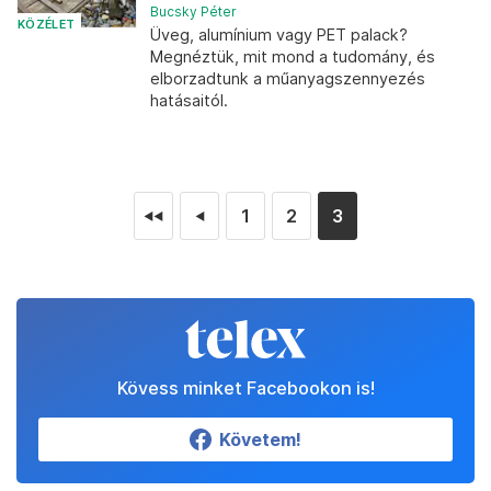
Bucsky Péter
KÖZÉLET
Üveg, alumínium vagy PET palack?
Megnéztük, mit mond a tudomány, és
elborzadtunk a műanyagszennyezés
hatásaitól.
1
2
3
◄◄
◄
Kövess minket Facebookon is!
Követem!