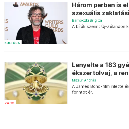
Három perben is elu
szexuális zaklatás
Barnóczki Brigitta
A bírák szerint Új-Zélandon ke
KULTÚRA
Lenyelte a 183 gyé
ékszertolvaj, a ren
Mizsur András
A James Bond-film ihlette ék
forintot ér.
ZACC