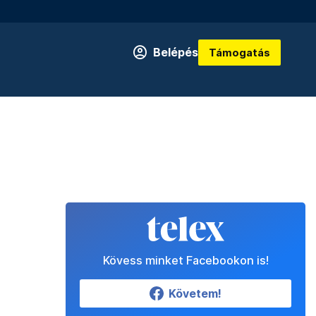
Belépés
Támogatás
Kövess minket Facebookon is!
Követem!