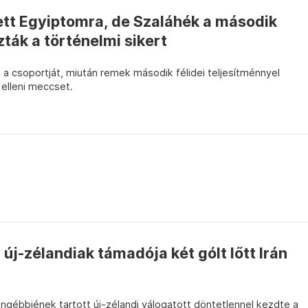
ett Egyiptomra, de Szaláhék a második
ták a történelmi sikert
 a csoportját, miután remek második félidei teljesítménnyel
elleni meccset.
az új-zélandiak támadója két gólt lőtt Irán
ébbjének tartott új-zélandi válogatott döntetlennel kezdte a