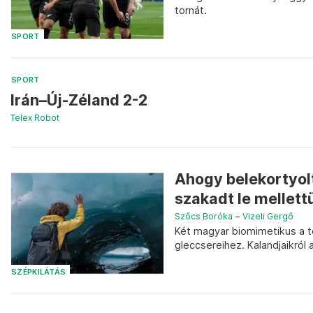
tornát.
SPORT
SPORT
Irán–Új-Zéland 2-2
Telex Robot
Ahogy belekortyol
szakadt le mellett
Szőcs Boróka
–
Vizeli Gergő
Két magyar biomimetikus a t
gleccsereihez. Kalandjaikról
SZÉPKILÁTÁS