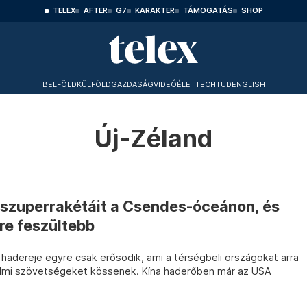
TELEX
AFTER
G7
KARAKTER
TÁMOGATÁS
SHOP
BELFÖLD
KÜLFÖLD
GAZDASÁG
VIDEÓ
ÉLET
TECHTUD
ENGLISH
Új-Zéland
a szuperrakétáit a Csendes-óceánon, és
re feszültebb
hadereje egyre csak erősödik, ami a térségbeli országokat arra
elmi szövetségeket kössenek. Kína haderőben már az USA