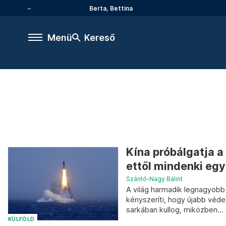
Berta, Bettina
Menü
Kereső
Kína próbálgatja 
ettől mindenki egy
Szántó-Nagy Bálint
A világ harmadik legnagyobb 
kényszeríti, hogy újabb véd
sarkában kullog, miközben...
KÜLFÖLD