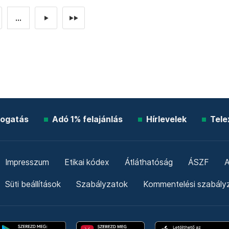
...
►
►►
ogatás
Adó 1% felajánlás
Hírlevelek
Tele
Impresszum
Etikai kódex
Átláthatóság
ÁSZF
A
Süti beállítások
Szabályzatok
Kommentelési szabály