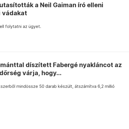
tasították a Neil Gaiman író elleni
i vádakat
ll folytatni az ügyet.
mánttal díszített Fabergé nyakláncot az
dőrség várja, hogy...
szerből mindössze 50 darab készült, átszámítva 6,2 millió