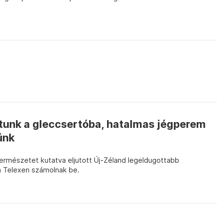
tunk a gleccsertóba, hatalmas jégperem
ünk
ermészetet kutatva eljutott Új-Zéland legeldugottabb
 a Telexen számolnak be.