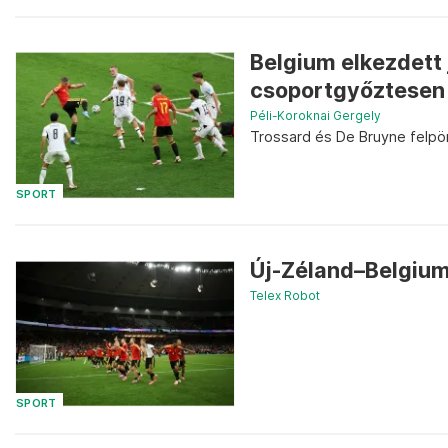
Belgium elkezdett 
csoportgyőztesen 
Péli-Koroknai Gergely
Trossard és De Bruyne felpör
SPORT
Új-Zéland–Belgium
Telex Robot
SPORT