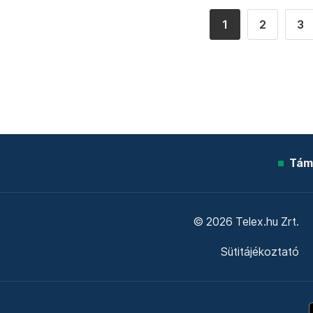
1
2
3
Tám
© 2026 Telex.hu Zrt.
Sütitájékoztató