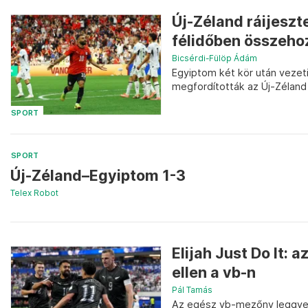
Új-Zéland ráijeszt
félidőben összehoz
Bicsérdi-Fülöp Ádám
Egyiptom két kör után vezeti
megfordították az Új-Zéland 
SPORT
SPORT
Új-Zéland–Egyiptom 1-3
Telex Robot
Elijah Just Do It: 
ellen a vb-n
Pál Tamás
Az egész vb-mezőny leggyeng