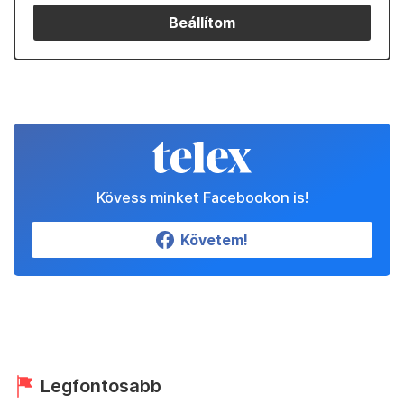
Beállítom
Kövess minket Facebookon is!
Követem!
Legfontosabb