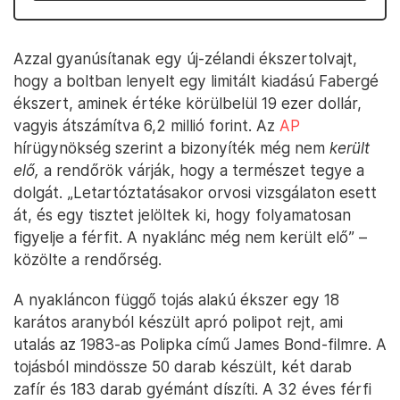
Azzal gyanúsítanak egy új-zélandi ékszertolvajt,
hogy a boltban lenyelt egy limitált kiadású Fabergé
ékszert, aminek értéke körülbelül 19 ezer dollár,
vagyis átszámítva 6,2 millió forint. Az
AP
hírügynökség szerint a bizonyíték még nem
került
elő,
a rendőrök várják, hogy a természet tegye a
dolgát. „Letartóztatásakor orvosi vizsgálaton esett
át, és egy tisztet jelöltek ki, hogy folyamatosan
figyelje a férfit. A nyaklánc még nem került elő” –
közölte a rendőrség.
A nyakláncon függő tojás alakú ékszer egy 18
karátos aranyból készült apró polipot rejt, ami
utalás az 1983-as Polipka című James Bond-filmre. A
tojásból mindössze 50 darab készült, két darab
zafír és 183 darab gyémánt díszíti. A 32 éves férfi