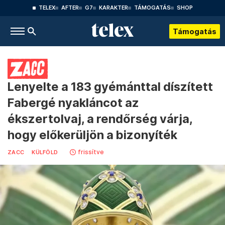
TELEX
AFTER
G7
KARAKTER
TÁMOGATÁS
SHOP
Támogatás
Lenyelte a 183 gyémánttal díszített
Fabergé nyakláncot az
ékszertolvaj, a rendőrség várja,
hogy előkerüljön a bizonyíték
frissítve
ZACC
KÜLFÖLD