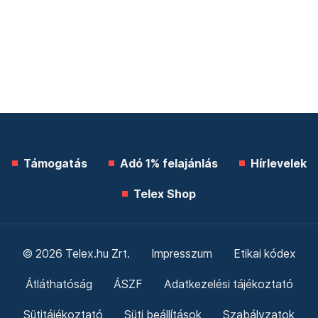
Támogatás
Adó 1% felajánlás
Hírlevelek
Telex Shop
© 2026 Telex.hu Zrt.
Impresszum
Etikai kódex
Átláthatóság
ÁSZF
Adatkezelési tájékoztató
Sütitájékoztató
Süti beállítások
Szabályzatok