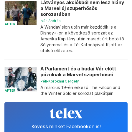
Látványos akciókból nem lesz hiány
a Marvel új szuperhősös
sorozatában
Iván András
AFTER
A WandaVision után már kezdődik is a
Disney+-on a következő sorozat az
Amerika Kapitány után maradt űrt betöltő
Sólyommal és a Tél Katonájával. Kijött az
utolsó előzetes.
A Parlament és a budai Vár előtt
pózolnak a Marvel szuperhősei
Péli-Koroknai Gergely
A március 19-én érkező The Falcon and
AFTER
the Winter Soldier sorozat plakátjain.
Kövess minket Facebookon is!