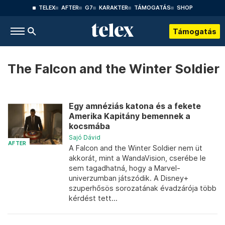
TELEX
AFTER
G7
KARAKTER
TÁMOGATÁS
SHOP
Támogatás
The Falcon and the Winter Soldier
Egy amnéziás katona és a fekete
Amerika Kapitány bemennek a
kocsmába
Sajó Dávid
AFTER
A Falcon and the Winter Soldier nem üt
akkorát, mint a WandaVision, cserébe le
sem tagadhatná, hogy a Marvel-
univerzumban játszódik. A Disney+
szuperhősös sorozatának évadzárója több
kérdést tett...