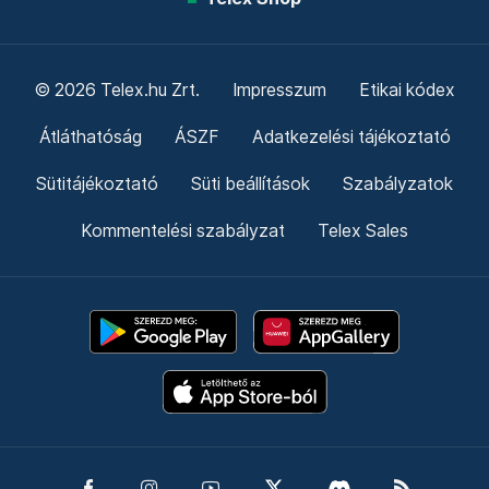
© 2026 Telex.hu Zrt.
Impresszum
Etikai kódex
Átláthatóság
ÁSZF
Adatkezelési tájékoztató
Sütitájékoztató
Süti beállítások
Szabályzatok
Kommentelési szabályzat
Telex Sales