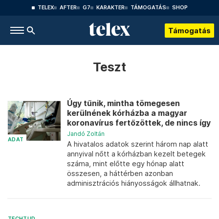
TELEX
AFTER
G7
KARAKTER
TÁMOGATÁS
SHOP
Támogatás
Teszt
Úgy tűnik, mintha tömegesen
kerülnének kórházba a magyar
koronavírus fertőzöttek, de nincs így
Jandó Zoltán
ADAT
A hivatalos adatok szerint három nap alatt
annyival nőtt a kórházban kezelt betegek
száma, mint előtte egy hónap alatt
összesen, a háttérben azonban
adminisztrációs hiányosságok állhatnak.
TECHTUD