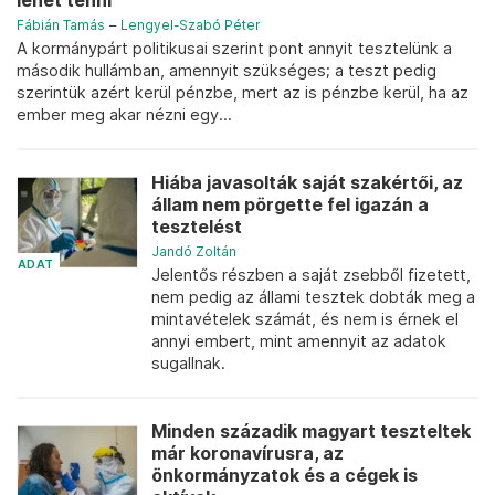
lehet tenni
Fábián Tamás
–
Lengyel-Szabó Péter
A kormánypárt politikusai szerint pont annyit tesztelünk a
második hullámban, amennyit szükséges; a teszt pedig
szerintük azért kerül pénzbe, mert az is pénzbe kerül, ha az
ember meg akar nézni egy...
Hiába javasolták saját szakértői, az
állam nem pörgette fel igazán a
tesztelést
Jandó Zoltán
ADAT
Jelentős részben a saját zsebből fizetett,
nem pedig az állami tesztek dobták meg a
mintavételek számát, és nem is érnek el
annyi embert, mint amennyit az adatok
sugallnak.
Minden századik magyart teszteltek
már koronavírusra, az
önkormányzatok és a cégek is