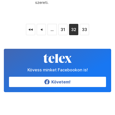
szereti.
...
31
32
33
◄◄
◄
Kövess minket Facebookon is!
Követem!