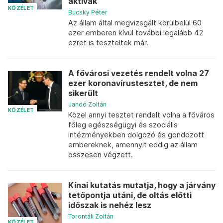
aktívak
KÖZÉLET
Bucsky Péter
Az állam által megvizsgált körülbelül 60
ezer emberen kívül további legalább 42
ezret is teszteltek már.
A fővárosi vezetés rendelt volna 27
ezer koronavírustesztet, de nem
sikerült
Jandó Zoltán
KÖZÉLET
Közel annyi tesztet rendelt volna a főváros
főleg egészségügyi és szociális
intézményekben dolgozó és gondozott
embereknek, amennyit eddig az állam
összesen végzett.
Kínai kutatás mutatja, hogy a járvány
tetőpontja utáni, de oltás előtti
időszak is nehéz lesz
Torontáli Zoltán
KÖZÉLET