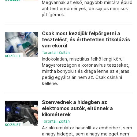
Megvannak az első, nagyobb mintára épülő
antitest eredmények, de sajnos nem sok
jót ígérnek.
Csak most kezdjük felpörgetni a
tesztelést, és érthetetlen titkolózás
van ekörül
Torontáli Zoltán
KÖZÉLET
Indokolatlan, misztikus felhő lengi körül
Magyarországon a koronavírus teszteket,
mintha bonyolult és drága lenne az eljárás,
pedig egyáltalán nem az. Csak csinálni
kellene.
Szenvednek a hidegben az
elektromos autók, eltűnnek a
kilométerek
Torontáli Zoltán
KÖZÉLET
Az akkumulátor hasonlít az emberhez, sem
a nagy hideget, sem a nagy meleget nem