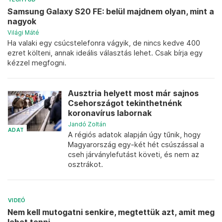
Samsung Galaxy S20 FE: belül majdnem olyan, mint a
nagyok
Világi Máté
Ha valaki egy csúcstelefonra vágyik, de nincs kedve 400
ezret költeni, annak ideális választás lehet. Csak bírja egy
kézzel megfogni.
Ausztria helyett most már sajnos
Csehországot tekinthetnénk
koronavírus labornak
Jandó Zoltán
ADAT
A régiós adatok alapján úgy tűnik, hogy
Magyarország egy-két hét csúszással a
cseh járványlefutást követi, és nem az
osztrákot.
VIDEÓ
Nem kell mutogatni senkire, megtettük azt, amit meg