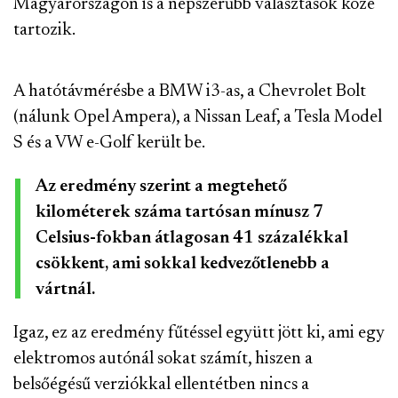
Magyarországon is a népszerűbb választások közé
tartozik.
A hatótávmérésbe a BMW i3-as, a Chevrolet Bolt
(nálunk Opel Ampera), a Nissan Leaf, a Tesla Model
S és a VW e-Golf került be.
Az eredmény szerint a megtehető
kilométerek száma tartósan mínusz 7
Celsius-fokban átlagosan 41 százalékkal
csökkent, ami sokkal kedvezőtlenebb a
vártnál.
Igaz, ez az eredmény fűtéssel együtt jött ki, ami egy
elektromos autónál sokat számít, hiszen a
belsőégésű verziókkal ellentétben nincs a