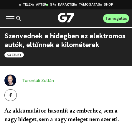
TELEX
AFTER
G7
KARAKTER
TÁMOGATÁS
SHOP
Támogatás
Szenvednek a hidegben az elektromos
autók, eltűnnek a kilométerek
KÖZÉLET
Torontáli Zoltán
Az akkumulátor hasonlít az emberhez, sem a
nagy hideget, sem a nagy meleget nem szereti.