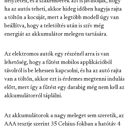
helyzeten, és a szakemberek azt is javasolják, hogy
ha az autós teheti, akkor hideg időben hagyja rajta
a töltőn a kocsiját, mert a legtöbb modell úgy van
beállítva, hogy a teletöltés után is szív még
energiát az akkumulátor melegen tartására.
Az elektromos autók egy részénél arra is van
lehetőség, hogy a fűtést mobilos applikációból
távolról is be lehessen kapcsolni, és ha az autó rajta
van a töltőn, akkor ezt is érdemes megtenni indulás
előtt, mert így a fűtést egy darabig még nem kell az
akkumulátorról táplálni.
Az akkumulátorok a nagy meleget sem szeretik, az
AAA tesztje szerint 35 Celsius-fokban a hatótáv 4