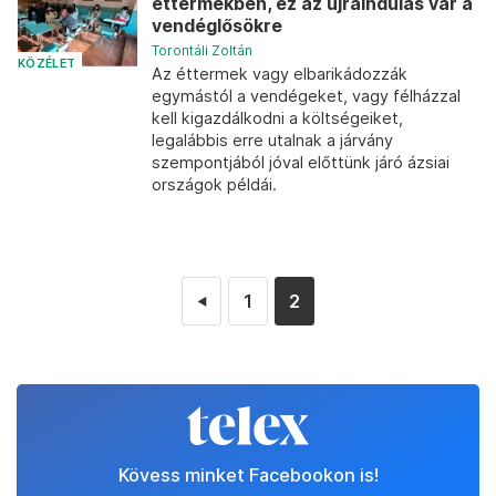
éttermekben, ez az újraindulás vár a
vendéglősökre
Torontáli Zoltán
KÖZÉLET
Az éttermek vagy elbarikádozzák
egymástól a vendégeket, vagy félházzal
kell kigazdálkodni a költségeiket,
legalábbis erre utalnak a járvány
szempontjából jóval előttünk járó ázsiai
országok példái.
1
2
◄
Kövess minket Facebookon is!