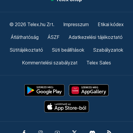
© 2026 Telex.hu Zrt.
Impresszum
Etikai kódex
Átláthatóság
ÁSZF
Adatkezelési tájékoztató
Sütitájékoztató
Süti beállítások
Szabályzatok
Kommentelési szabályzat
Telex Sales