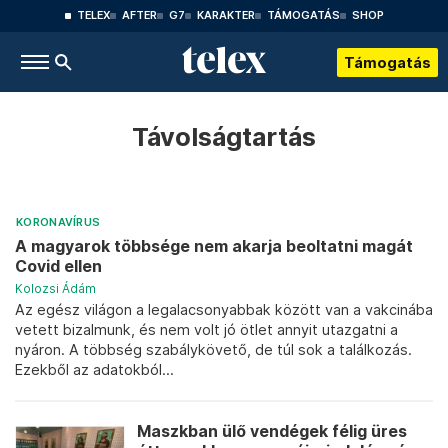
TELEX
AFTER
G7
KARAKTER
TÁMOGATÁS
SHOP
Támogatás
Távolságtartás
KORONAVÍRUS
A magyarok többsége nem akarja beoltatni magát
Covid ellen
Kolozsi Ádám
Az egész világon a legalacsonyabbak között van a vakcinába
vetett bizalmunk, és nem volt jó ötlet annyit utazgatni a
nyáron. A többség szabálykövető, de túl sok a találkozás.
Ezekből az adatokból...
Maszkban ülő vendégek félig üres