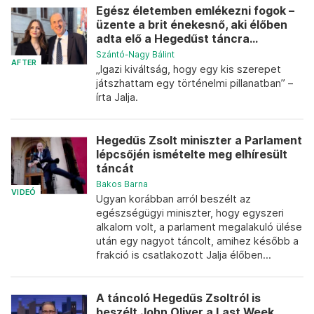
Egész életemben emlékezni fogok –
üzente a brit énekesnő, aki élőben
adta elő a Hegedűst táncra...
Szántó-Nagy Bálint
AFTER
„Igazi kiváltság, hogy egy kis szerepet
játszhattam egy történelmi pillanatban” –
írta Jalja.
Hegedűs Zsolt miniszter a Parlament
lépcsőjén ismételte meg elhíresült
táncát
Bakos Barna
VIDEÓ
Ugyan korábban arról beszélt az
egészségügyi miniszter, hogy egyszeri
alkalom volt, a parlament megalakuló ülése
után egy nagyot táncolt, amihez később a
frakció is csatlakozott Jalja élőben...
A táncoló Hegedűs Zsoltról is
beszélt John Oliver a Last Week