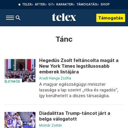
TELEX
AFTER
G7
KARAKTER
TÁMOGATÁS
SHOP
Támogatás
Tánc
Hegedűs Zsolt feltáncolta magát a
New York Times legstílusosabb
emberek listájára
Aradi Hanga Zsófia
ÉLETMÓD
A magyar egészségügyi miniszter
lazasága a lap szerint „ritka és ragadós”,
így kerülhetett a díszes társaságba.
Diadalittas Trump-táncot járt a
belga válogatott
Molnár Zoltán