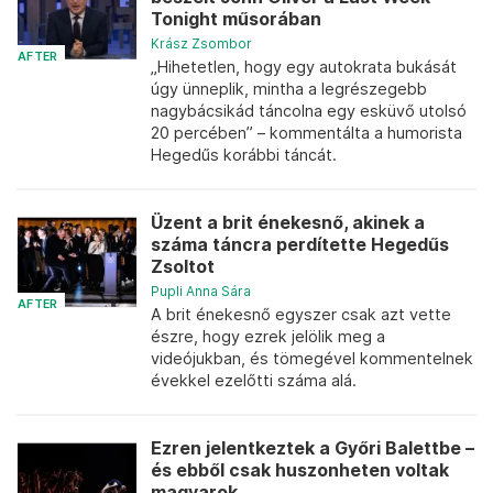
Tonight műsorában
Krász Zsombor
AFTER
„Hihetetlen, hogy egy autokrata bukását
úgy ünneplik, mintha a legrészegebb
nagybácsikád táncolna egy esküvő utolsó
20 percében” – kommentálta a humorista
Hegedűs korábbi táncát.
Üzent a brit énekesnő, akinek a
száma táncra perdítette Hegedűs
Zsoltot
Pupli Anna Sára
AFTER
A brit énekesnő egyszer csak azt vette
észre, hogy ezrek jelölik meg a
videójukban, és tömegével kommentelnek
évekkel ezelőtti száma alá.
Ezren jelentkeztek a Győri Balettbe –
és ebből csak huszonheten voltak
magyarok