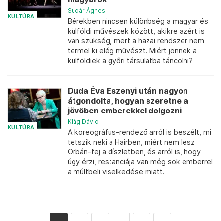
Sudár Ágnes
KULTÚRA
Bérekben nincsen különbség a magyar és
külföldi művészek között, akikre azért is
van szükség, mert a hazai rendszer nem
termel ki elég művészt. Miért jönnek a
külföldiek a győri társulatba táncolni?
Duda Éva Eszenyi után nagyon
átgondolta, hogyan szeretne a
jövőben emberekkel dolgozni
Klág Dávid
KULTÚRA
A koreográfus-rendező arról is beszélt, mi
tetszik neki a Hairben, miért nem lesz
Orbán-fej a díszletben, és arról is, hogy
úgy érzi, restanciája van még sok emberrel
a múltbeli viselkedése miatt.