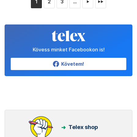
1
2
3
...
►
►►
Kövess minket Facebookon is!
Követem!
Telex shop