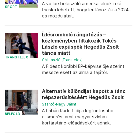
A vb-be beleszóló amerikai elnök felé
SPORT
fricska lehetett, hogy leutánozták a 2024-
es mozdulatait.
Ízlésromboló rángatózás –
közleményben tiltakozik Tőkés
László expüspök Hegedűs Zsolt
tánca miatt
TRANSTELEX
Gál László (Transtelex)
A Fidesz korábbi EP-képviselője szerint
messze esett az alma a fájától.
Alternatív különdíjat kapott a tánc
népszerűsítéséért Hegedűs Zsolt
Szántó-Nagy Bálint
A Lábán Rudolf-díj a legfontosabb
BELFÖLD
elismerés, amit magyar színházi
kortárstánc-előadásokért adnak.