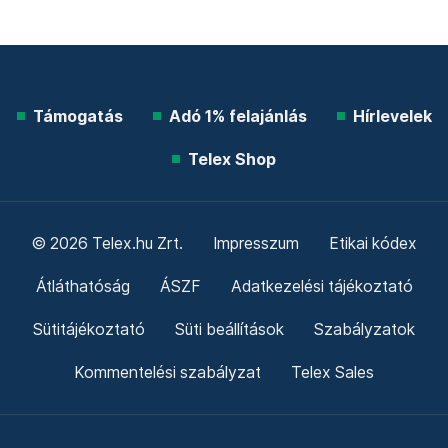
Támogatás
Adó 1% felajánlás
Hírlevelek
Telex Shop
© 2026 Telex.hu Zrt.
Impresszum
Etikai kódex
Átláthatóság
ÁSZF
Adatkezelési tájékoztató
Sütitájékoztató
Süti beállítások
Szabályzatok
Kommentelési szabályzat
Telex Sales