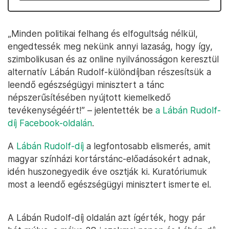
„Minden politikai felhang és elfogultság nélkül,
engedtessék meg nekünk annyi lazaság, hogy így,
szimbolikusan és az online nyilvánosságon keresztül
alternatív Lábán Rudolf-különdíjban részesítsük a
leendő egészségügyi minisztert a tánc
népszerűsítésében nyújtott kiemelkedő
tevékenységéért!” – jelentették be
a Lábán Rudolf-
díj Facebook-oldalán
.
A
Lábán Rudolf-díj
a legfontosabb elismerés, amit
magyar színházi kortárstánc-előadásokért adnak,
idén huszonegyedik éve osztják ki. Kuratóriumuk
most a leendő egészségügyi minisztert ismerte el.
A Lábán Rudolf-díj oldalán azt ígérték, hogy pár