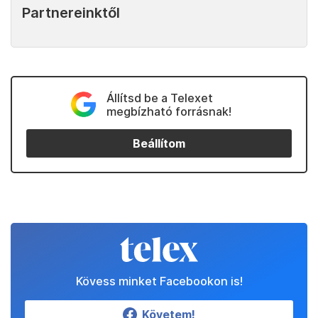
Partnereinktől
Állítsd be a Telexet
megbízható forrásnak!
Beállítom
Kövess minket Facebookon is!
Követem!