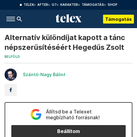
TELEX
AFTER
G7
KARAKTER
TÁMOGATÁS
SHOP
Támogatás
Alternatív különdíjat kapott a tánc
népszerűsítéséért Hegedűs Zsolt
BELFÖLD
Szántó-Nagy Bálint
Állítsd be a Telexet
megbízható forrásnak!
Beállítom