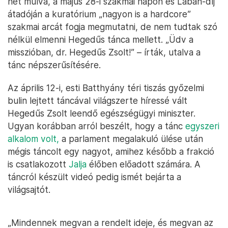
hét múlva, a május 28-i szakmai napon és Lábán-díj
átadóján a kuratórium „nagyon is a hardcore”
szakmai arcát fogja megmutatni, de nem tudtak szó
nélkül elmenni Hegedűs tánca mellett. „Üdv a
misszióban, dr. Hegedűs Zsolt!” – írták, utalva a
tánc népszerűsítésére.
Az április 12-i, esti Batthyány téri tiszás győzelmi
bulin lejtett táncával világszerte híressé vált
Hegedűs Zsolt leendő egészségügyi miniszter.
Ugyan korábban arról beszélt, hogy a tánc
egyszeri
alkalom volt,
a parlament megalakuló ülése után
mégis táncolt egy nagyot, amihez később a frakció
is csatlakozott
Jalja
élőben előadott számára. A
táncról készült videó pedig ismét bejárta a
világsajtót.
„Mindennek megvan a rendelt ideje, és megvan az