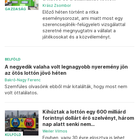
Krász Zsombor
GAZDASÁG
Előző héten történt a ritka
eseménysorozat, ami miatt most egy
szerencsejáték-felügyeleti vizsgálattal
szeretné megnyugtatni a vállalat a
játékosokat és a közvéleményt.
BELFÖLD
A negyedik valaha volt legnagyobb nyeremény jön
az ötös lottón jövő héten
Bakró-Nagy Ferenc
Szemfüles olvasóink ebből már kitalálták, hogy most nem
volt öttalálatos.
Kihúztak a lottón egy 600 milliárd
forintnyi dollárt érő szelvényt, három
nap alatt senki nem...
Weiler Vilmos
KÜLFÖLD
Egyben, vagy 30 évre elosztva is lehet