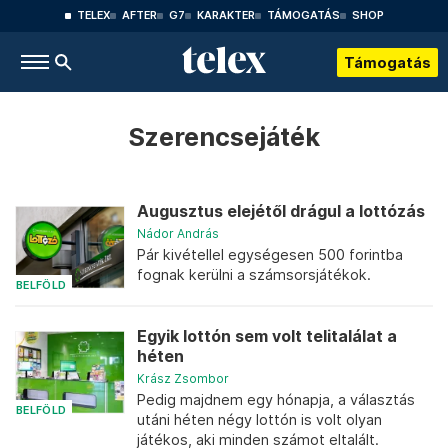
TELEX
AFTER
G7
KARAKTER
TÁMOGATÁS
SHOP
Támogatás
Szerencsejáték
Augusztus elejétől drágul a lottózás
Nádor András
Pár kivétellel egységesen 500 forintba
fognak kerülni a számsorsjátékok.
BELFÖLD
Egyik lottón sem volt telitalálat a
héten
Krász Zsombor
Pedig majdnem egy hónapja, a választás
BELFÖLD
utáni héten négy lottón is volt olyan
játékos, aki minden számot eltalált.