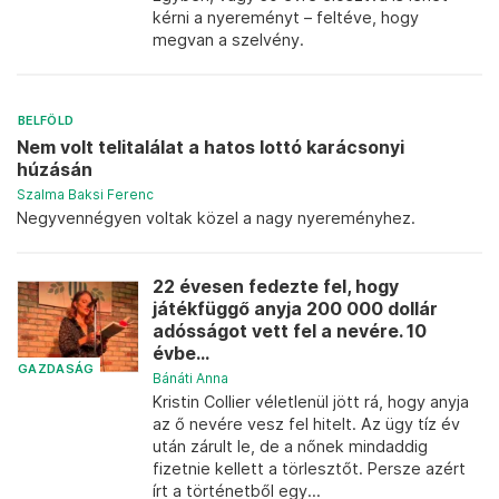
kérni a nyereményt – feltéve, hogy
megvan a szelvény.
BELFÖLD
Nem volt telitalálat a hatos lottó karácsonyi
húzásán
Szalma Baksi Ferenc
Negyvennégyen voltak közel a nagy nyereményhez.
22 évesen fedezte fel, hogy
játékfüggő anyja 200 000 dollár
adósságot vett fel a nevére. 10
évbe...
GAZDASÁG
Bánáti Anna
Kristin Collier véletlenül jött rá, hogy anyja
az ő nevére vesz fel hitelt. Az ügy tíz év
után zárult le, de a nőnek mindaddig
fizetnie kellett a törlesztőt. Persze azért
írt a történetből egy...