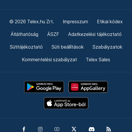
© 2026 Telex.hu Zrt.
Impresszum
Etikai kódex
Átláthatóság
ÁSZF
Adatkezelési tájékoztató
Sütitájékoztató
Süti beállítások
Szabályzatok
Kommentelési szabályzat
Telex Sales