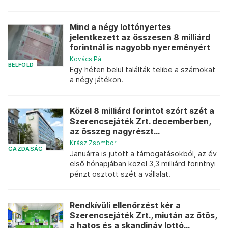
Mind a négy lottónyertes
jelentkezett az összesen 8 milliárd
forintnál is nagyobb nyereményért
Kovács Pál
BELFÖLD
Egy héten belül találták telibe a számokat
a négy játékon.
Közel 8 milliárd forintot szórt szét a
Szerencsejáték Zrt. decemberben,
az összeg nagyrészt...
Krász Zsombor
GAZDASÁG
Januárra is jutott a támogatásokból, az év
első hónapjában közel 3,3 milliárd forintnyi
pénzt osztott szét a vállalat.
Rendkívüli ellenőrzést kér a
Szerencsejáték Zrt., miután az ötös,
a hatos és a skandináv lottó...