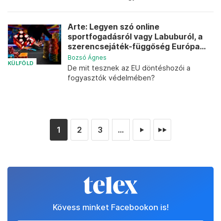
Arte: Legyen szó online
sportfogadásról vagy Labuburól, a
szerencsejáték-függőség Európa...
Bozsó Ágnes
KÜLFÖLD
De mit tesznek az EU döntéshozói a
fogyasztók védelmében?
1
2
3
...
►
►►
Kövess minket Facebookon is!