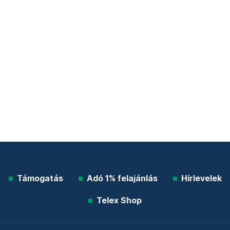
Támogatás
Adó 1% felajánlás
Hírlevelek
Telex Shop