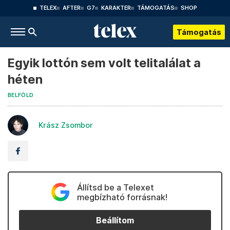
TELEX
AFTER
G7
KARAKTER
TÁMOGATÁS
SHOP
Támogatás
Egyik lottón sem volt telitalálat a
héten
BELFÖLD
Krász Zsombor
Állítsd be a Telexet
megbízható forrásnak!
Beállítom