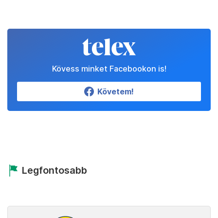
Kövess minket Facebookon is!
Követem!
Legfontosabb