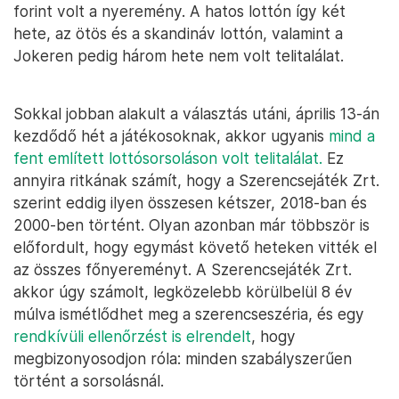
forint volt a nyeremény. A hatos lottón így két
hete, az ötös és a skandináv lottón, valamint a
Jokeren pedig három hete nem volt telitalálat.
Sokkal jobban alakult a választás utáni, április 13-án
kezdődő hét a játékosoknak, akkor ugyanis
mind a
fent említett lottósorsoláson volt telitalálat.
Ez
annyira ritkának számít, hogy a Szerencsejáték Zrt.
szerint eddig ilyen összesen kétszer, 2018-ban és
2000-ben történt. Olyan azonban már többször is
előfordult, hogy egymást követő heteken vitték el
az összes főnyereményt. A Szerencsejáték Zrt.
akkor úgy számolt, legközelebb körülbelül 8 év
múlva ismétlődhet meg a szerencseszéria, és egy
rendkívüli ellenőrzést is elrendelt
, hogy
megbizonyosodjon róla: minden szabályszerűen
történt a sorsolásnál.