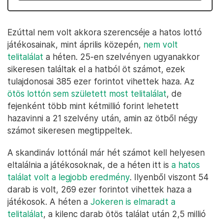
Ezúttal nem volt akkora szerencséje a hatos lottó
játékosainak, mint április közepén,
nem volt
telitalálat
a héten. 25-en szelvényen ugyanakkor
sikeresen találtak el a hatból öt számot, ezek
tulajdonosai 385 ezer forintot vihettek haza. Az
ötös lottón sem született most telitalálat
, de
fejenként több mint kétmillió forint lehetett
hazavinni a 21 szelvény után, amin az ötből négy
számot sikeresen megtippeltek.
A skandináv lottónál már hét számot kell helyesen
eltalálnia a játékosoknak, de a héten itt is
a hatos
találat volt a legjobb eredmény
. Ilyenből viszont 54
darab is volt, 269 ezer forintot vihettek haza a
játékosok. A héten a
Jokeren is elmaradt a
telitalálat
, a kilenc darab ötös találat után 2,5 millió