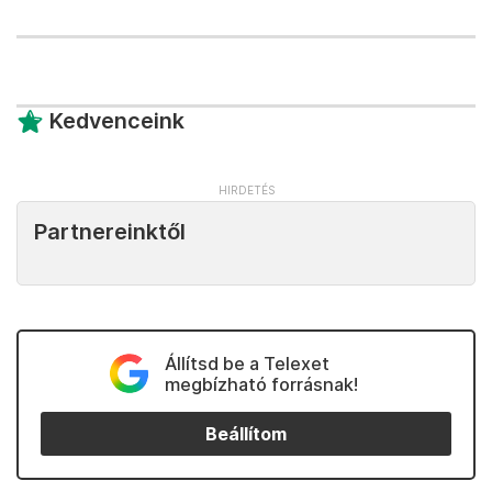
Kedvenceink
Partnereinktől
Állítsd be a Telexet
megbízható forrásnak!
Beállítom