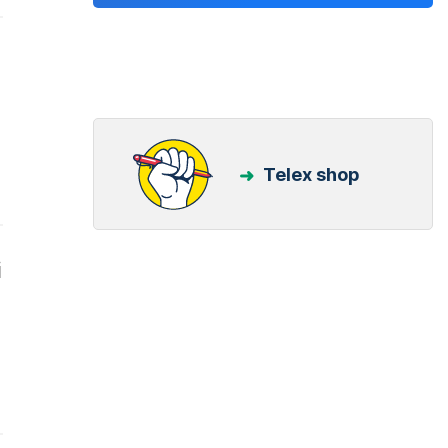
e
Telex shop
i