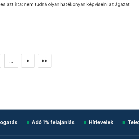
tes azt írta: nem tudná olyan hatékonyan képviselni az ágazat
...
►
►►
ogatás
Adó 1% felajánlás
Hírlevelek
Tele