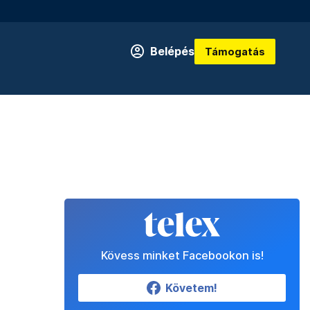
Belépés
Támogatás
Kövess minket Facebookon is!
Követem!