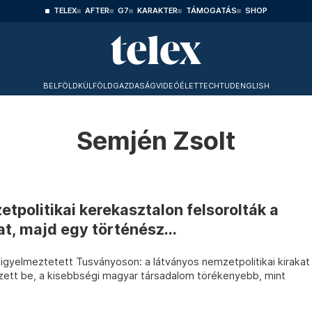
TELEX
AFTER
G7
KARAKTER
TÁMOGATÁS
SHOP
BELFÖLD
KÜLFÖLD
GAZDASÁG
VIDEÓ
ÉLET
TECHTUD
ENGLISH
Semjén Zsolt
tpolitikai kerekasztalon felsorolták a
t, majd egy történész...
figyelmeztetett Tusványoson: a látványos nemzetpolitikai kirakat
zett be, a kisebbségi magyar társadalom törékenyebb, mint