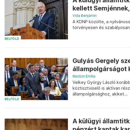
A külügyi államtit
kellett Semjénnek,
Vida Benjámin
A KDNP közölte, a nyilváno
törvényesen és szabályosan j
BELFÖLD
Gulyás Gergely sze
állampolgárságot 
Madzin Emília
Velkey György László korább
köztisztviselő is aktívan ré
állampolgársághoz, akiket...
BELFÖLD
A külügyi államtit
pénzért kaptak ka