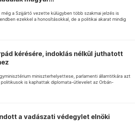
 még a Szijjártó vezette külügyben több szakmai jelzés is
rendben ezekkel a honosításokkal, de a politikai akarat mindig
rpád kérésére, indoklás nélkül juthatott
hez
gyminisztérium miniszterhelyettese, parlamenti államtitkára azt
politikusok is kaphattak diplomata-útlevelet az Orbán-
ndott a vadászati védegylet elnöki