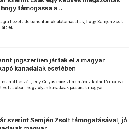
kár szerint csak egy kedves megszólítás
 hogy támogassa a...
sságra hozott dokumentumok alátámasztják, hogy Semjén Zsolt
árt el.
rint jogszerűen jártak el a magyar
kapó kanadaiak esetében
an arról beszélt, egy Gulyás minisztériumához köthető magyar
szt vett abban, hogy olyan kanadaiak jussanak magyar
kár szerint Semjén Zsolt támogatásával, jó
nadaiak magyar...