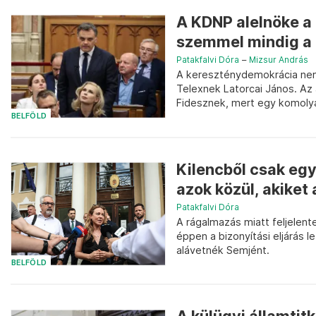
A KDNP alelnöke a 
szemmel mindig a F
Patakfalvi Dóra
–
Mizsur András
A kereszténydemokrácia ne
Telexnek Latorcai János. Az 
Fidesznek, mert egy komolya
BELFÖLD
Kilencből csak eg
azok közül, akiket a
Patakfalvi Dóra
A rágalmazás miatt feljelen
éppen a bizonyítási eljárás l
alávetnék Semjént.
BELFÖLD