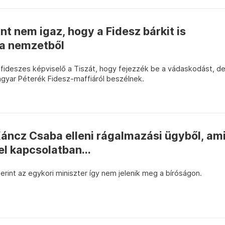
nt nem igaz, hogy a Fidesz bárkit is
 a nemzetből
 fideszes képviselő a Tiszát, hogy fejezzék be a vádaskodást, d
agyar Péterék Fidesz-maffiáról beszélnek.
Káncz Csaba elleni rágalmazási ügyből, am
el kapcsolatban...
rint az egykori miniszter így nem jelenik meg a bíróságon.