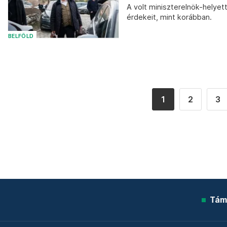
A volt miniszterelnök-helyet
érdekeit, mint korábban.
BELFÖLD
1
2
3
Tám