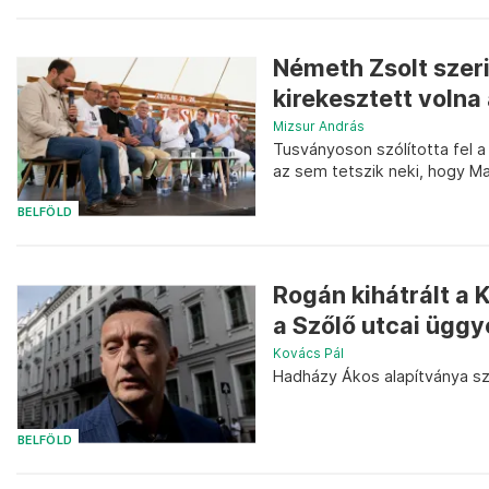
Németh Zsolt szeri
kirekesztett volna
Mizsur András
Tusványoson szólította fel a
az sem tetszik neki, hogy M
BELFÖLD
Rogán kihátrált a 
a Szőlő utcai üggy
Kovács Pál
Hadházy Ákos alapítványa sze
BELFÖLD