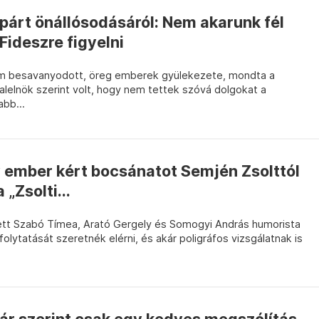
párt önállósodásáról: Nem akarunk fél
ideszre figyelni
m besavanyodott, öreg emberek gyülekezete, mondta a
alelnök szerint volt, hogy nem tettek szóvá dolgokat a
bb...
y ember kért bocsánatot Semjén Zsolttól
 „Zsolti...
tett Szabó Tímea, Arató Gergely és Somogyi András humorista
efolytatását szeretnék elérni, és akár poligráfos vizsgálatnak is