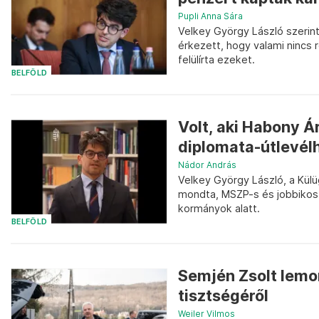
Pupli Anna Sára
Velkey György László szerint
érkezett, hogy valami nincs 
felülírta ezeket.
BELFÖLD
Volt, aki Habony Á
diplomata-útlevél
Nádor András
Velkey György László, a Külü
mondta, MSZP-s és jobbikos 
kormányok alatt.
BELFÖLD
Semjén Zsolt lemo
tisztségéről
Weiler Vilmos