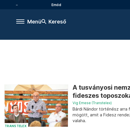
Emőd
Menü
Kereső
A tusványosi nemze
fideszes toposzoka
Vig Emese (Transtelex)
Bárdi Nándor történész arra 
mögött, amit a Fidesz rende
valaha.
TRANSTELEX