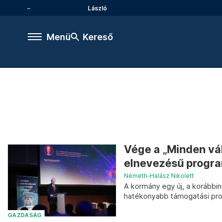
László
Menü
Kereső
Vége a „Minden vál
elnevezésű progr
Németh-Halász Nikolett
A kormány egy új, a korábbi
hatékonyabb támogatási pro
GAZDASÁG