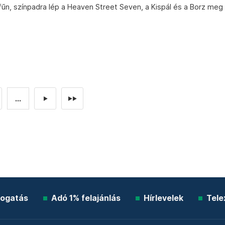
fűn, színpadra lép a Heaven Street Seven, a Kispál és a Borz meg
...
►
►►
ogatás
Adó 1% felajánlás
Hírlevelek
Tele