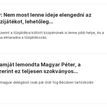
: Nem most lenne ideje elengedni az
ijátékot, lehetőleg...
rint a tűzijátékra költött közpénznek is lenne jobb helye, és a
ha elmaradna a tűzijátékozás.
ramját lemondta Magyar Péter, a
rint ez teljesen szokványos...
 a magyar delegáció csak pár órát fog Bécsben tartózkodni