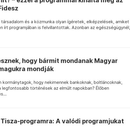
 mit? – ezzel a programmal kínálta meg az
Fidesz
ú társadalom és a közmunka olyan ígéretek, elképzelések, amiket
n írt programjában is felvillantottak. Azonban az egészségügynél
esznek, hogy bármit mondanak Magyar
t magukra mondják
án kormánytagok, hogy nekimennek bankoknak, boltláncoknak,
k a legfontosabb történések az elmúlt napokban? Élőben
s...
 Tisza-programra: A valódi programjukat