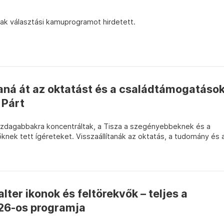
sak választási kamuprogramot hirdetett.
aná át az oktatást és a családtámogatáso
 Párt
azdagabbakra koncentráltak, a Tisza a szegényebbeknek és a
nek tett ígéreteket. Visszaállítanák az oktatás, a tudomány és 
lter ikonok és feltörekvők – teljes a
026-os programja