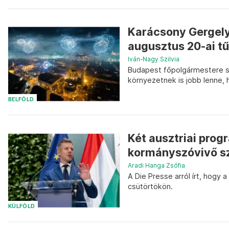
Karácsony Gergely
augusztus 20-ai tűz
Iván-Nagy Szilvia
Budapest főpolgármestere sze
környezetnek is jobb lenne, 
BELFÖLD
Két ausztriai prog
kormányszóvivő sze
Aradi Hanga Zsófia
A Die Presse arról írt, hogy
csütörtökön.
KÜLFÖLD