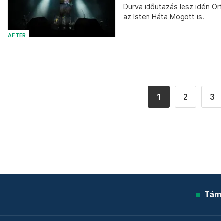
Durva időutazás lesz idén Or
az Isten Háta Mögött is.
AFTER
1
2
3
Tám