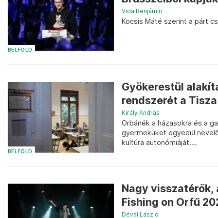
Vida Benjámin
Kocsis Máté szerint a párt c
BELFÖLD
Gyökerestül alakít
rendszerét a Tisza
Király András
Orbánék a házasokra és a g
gyermeküket egyedül nevelők
kultúra autonómiáját....
BELFÖLD
Nagy visszatérők, a
Fishing on Orfű 2
Dévai László