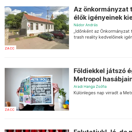
Az önkormányzat te
élők igényeinek kie
Nádor András
„Időnként az Önkormányzat t
trash reality kedvelőinek igén
ZACC
Földiekkel játszó 
Metropol hasábjai
Aradi Hanga Zsófia
Különleges nap virradt a Met
ZACC