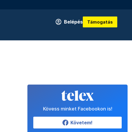
Belépés
Támogatás
Kövess minket Facebookon is!
Követem!