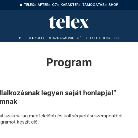
TELEX
AFTER
G7
KARAKTER
TÁMOGATÁS
SHOP
BELFÖLD
KÜLFÖLD
GAZDASÁG
VIDEÓ
ÉLET
TECHTUD
ENGLISH
Program
lalkozásnak legyen saját honlapja!”
amnak
nál szakmailag megfelelőbb és költségvetési szempontból
gramot készít elő.