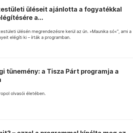
stületi üléseit ajánlotta a fogyatékkal
légítésére a...
estületi ülésén megrendezésre kerül az ún. »Maunika só«”, ami a
yeit elégíti ki – írták a programban.
égi tünemény: a Tisza Párt programja a
n
ropol olvasói életében.