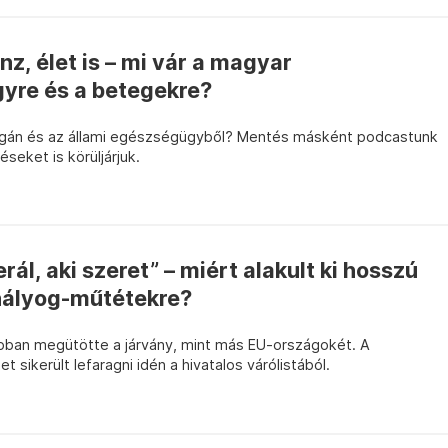
z, élet is – mi vár a magyar
re és a betegekre?
gán és az állami egészségügyből? Mentés másként podcastunk
seket is körüljárjuk.
rál, aki szeret” – miért alakult ki hosszú
ehályog-műtétekre?
ban megütötte a járvány, mint más EU-országokét. A
sikerült lefaragni idén a hivatalos várólistából.