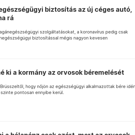
észségügyi biztosítás az új céges autó,
na rá
agánegészségügyi szolgáltatásokat, a koronavírus pedig csak
ánegészségügyi biztosítással mégis nagyon kevesen
né ki a kormány az orvosok béremelését
 Brüsszeltől, hogy nőjön az egészségügyi alkalmazottak bére idé
szinte pontosan ennyibe kerül.