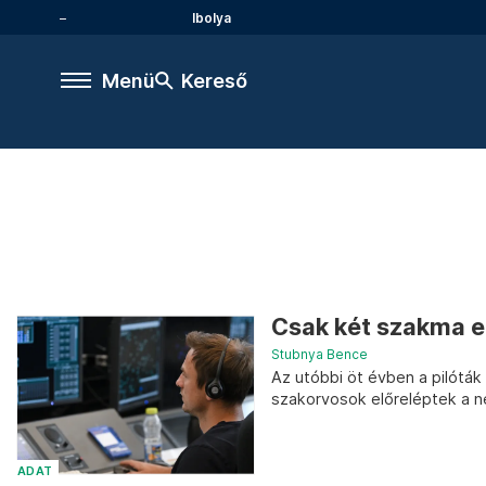
Ibolya
Menü
Kereső
Csak két szakma elő
Stubnya Bence
Az utóbbi öt évben a pilóták
szakorvosok előreléptek a n
ADAT