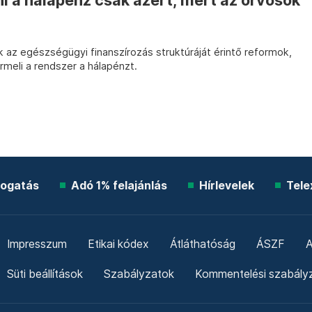
 a hálapénz csak azért, mert az orvosok
 az egészségügyi finanszírozás struktúráját érintő reformok,
rmeli a rendszer a hálapénzt.
ogatás
Adó 1% felajánlás
Hírlevelek
Tele
Impresszum
Etikai kódex
Átláthatóság
ÁSZF
A
Süti beállítások
Szabályzatok
Kommentelési szabály