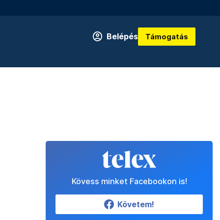
Belépés
Támogatás
Kövess minket Facebookon is!
Követem!