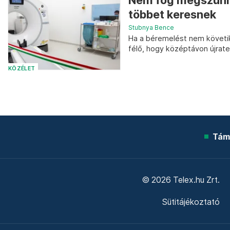
Nem fog megszűnni
többet keresnek
Stubnya Bence
Ha a béremelést nem követik
félő, hogy középtávon újrate
KÖZÉLET
Tám
© 2026 Telex.hu Zrt.
Sütitájékoztató