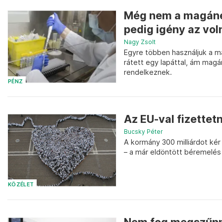
Még nem a magáneg
pedig igény az vol
Nagy Zsolt
Egyre többen használjuk a m
rátett egy lapáttal, ám mag
rendelkeznek.
PÉNZ
Az EU-val fizettet
Bucsky Péter
A kormány 300 milliárdot kér
– a már eldöntött béremelés 
KÖZÉLET