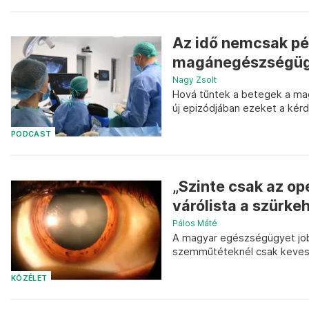
Az idő nemcsak pén
magánegészségügy
Nagy Zsolt
Hová tűntek a betegek a ma
új epizódjában ezeket a kérdé
PODCAST
„Szinte csak az ope
várólista a szürk
Pálos Máté
A magyar egészségügyet job
szemműtéteknél csak keveset 
KÖZÉLET