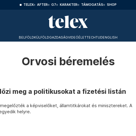
TELEX
AFTER
G7
KARAKTER
TÁMOGATÁS
SHOP
BELFÖLD
KÜLFÖLD
GAZDASÁG
VIDEÓ
ÉLET
TECHTUD
ENGLISH
Orvosi béremelés
zi meg a politikusokat a fizetési listán
 megelőzték a képviselőket, államtitkárokat és minisztereket. A
egyedik helyre.