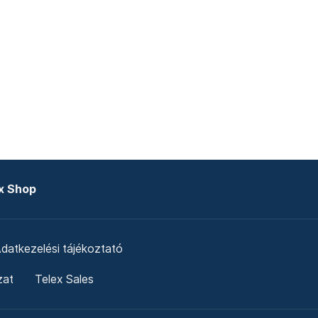
x Shop
datkezelési tájékoztató
zat
Telex Sales