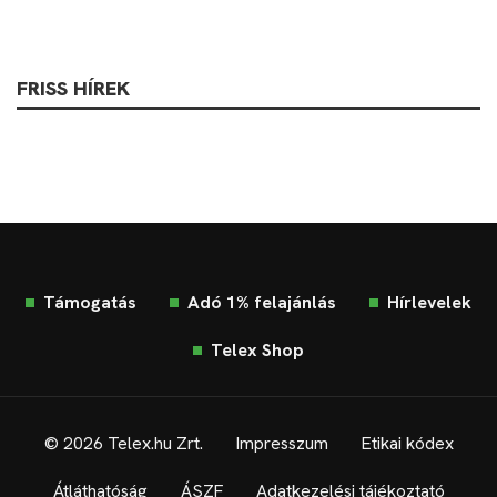
FRISS HÍREK
Támogatás
Adó 1% felajánlás
Hírlevelek
Telex Shop
© 2026 Telex.hu Zrt.
Impresszum
Etikai kódex
Átláthatóság
ÁSZF
Adatkezelési tájékoztató