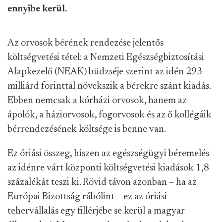
ennyibe kerül.
Az orvosok bérének rendezése jelentős
költségvetési tétel: a Nemzeti Egészségbiztosítási
Alapkezelő (NEAK) büdzséje szerint az idén 293
milliárd forinttal növekszik a bérekre szánt kiadás.
Ebben nemcsak a kórházi orvosok, hanem az
ápolók, a háziorvosok, fogorvosok és az ő kollégáik
bérrendezésének költsége is benne van.
Ez óriási összeg, hiszen az egészségügyi béremelés
az idénre várt központi költségvetési kiadások 1,8
százalékát teszi ki. Rövid távon azonban – ha az
Európai Bizottság rábólint – ez az óriási
tehervállalás egy fillérjébe se kerül a magyar