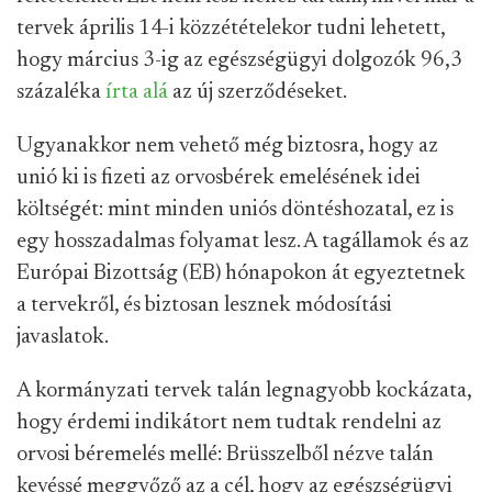
tervek április 14-i közzétételekor tudni lehetett,
hogy március 3-ig az egészségügyi dolgozók 96,3
százaléka
írta alá
az új szerződéseket.
Ugyanakkor nem vehető még biztosra, hogy az
unió ki is fizeti az orvosbérek emelésének idei
költségét: mint minden uniós döntéshozatal, ez is
egy hosszadalmas folyamat lesz. A tagállamok és az
Európai Bizottság (EB) hónapokon át egyeztetnek
a tervekről, és biztosan lesznek módosítási
javaslatok.
A kormányzati tervek talán legnagyobb kockázata,
hogy érdemi indikátort nem tudtak rendelni az
orvosi béremelés mellé: Brüsszelből nézve talán
kevéssé meggyőző az a cél, hogy az egészségügyi