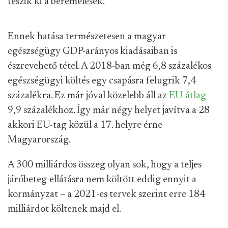
teszik ki a béremelések.
Ennek hatása természetesen a magyar
egészségügy GDP-arányos kiadásaiban is
észrevehető tétel. A 2018-ban még 6,8 százalékos
egészségügyi költés egy csapásra felugrik 7,4
százalékra. Ez már jóval közelebb áll az
EU-átlag
9,9 százalékhoz. Így már négy helyet javítva a 28
akkori EU-tag közül a 17. helyre érne
Magyarország.
A 300 milliárdos összeg olyan sok, hogy a teljes
járóbeteg-ellátásra nem költött eddig ennyit a
kormányzat – a 2021-es tervek szerint erre 184
milliárdot költenek majd el.