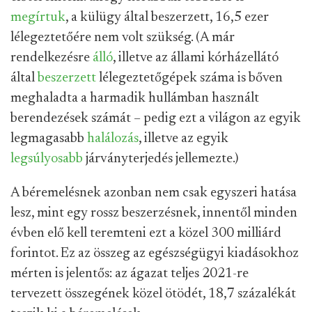
megírtuk
, a külügy által beszerzett, 16,5 ezer
lélegeztetőére nem volt szükség. (A már
rendelkezésre
álló
, illetve az állami kórházellátó
által
beszerzett
lélegeztetőgépek száma is bőven
meghaladta a harmadik hullámban használt
berendezések számát – pedig ezt a világon az egyik
legmagasabb
halálozás
, illetve az egyik
legsúlyosabb
járványterjedés jellemezte.)
A béremelésnek azonban nem csak egyszeri hatása
lesz, mint egy rossz beszerzésnek, innentől minden
évben elő kell teremteni ezt a közel 300 milliárd
forintot. Ez az összeg az egészségügyi kiadásokhoz
mérten is jelentős: az ágazat teljes 2021-re
tervezett összegének közel ötödét, 18,7 százalékát