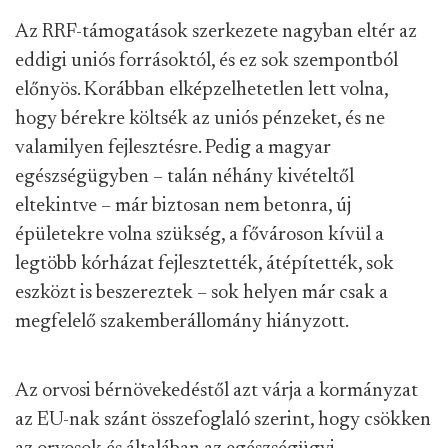
Az RRF-támogatások szerkezete nagyban eltér az
eddigi uniós forrásoktól, és ez sok szempontból
előnyös. Korábban elképzelhetetlen lett volna,
hogy bérekre költsék az uniós pénzeket, és ne
valamilyen fejlesztésre. Pedig a magyar
egészségügyben – talán néhány kivételtől
eltekintve – már biztosan nem betonra, új
épületekre volna szükség, a fővároson kívül a
legtöbb kórházat fejlesztették, átépítették, sok
eszközt is beszereztek – sok helyen már csak a
megfelelő szakemberállomány hiányzott.
Az orvosi bérnövekedéstől azt várja a kormányzat
az EU-nak szánt összefoglaló szerint, hogy csökken