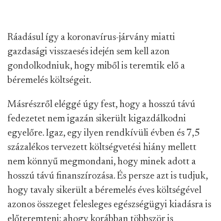
Ráadásul így a koronavírus-járvány miatti
gazdasági visszaesés idején sem kell azon
gondolkodniuk, hogy miből is teremtik elő a
béremelés költségeit.
Másrészről eléggé úgy fest, hogy a hosszú távú
fedezetet nem igazán sikerült kigazdálkodni
egyelőre. Igaz, egy ilyen rendkívüli évben és 7,5
százalékos tervezett költségvetési hiány mellett
nem könnyű megmondani, hogy minek adott a
hosszú távú finanszírozása. És persze azt is tudjuk,
hogy tavaly sikerült a béremelés éves költségével
azonos összeget felesleges egészségügyi kiadásra is
előteremteni: ahogy korábban többször is