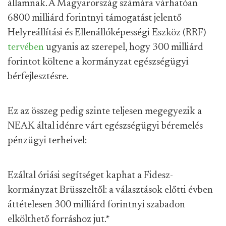
államnak. A Magyarország számára várhatóan
6800 milliárd forintnyi támogatást jelentő
Helyreállítási és Ellenállóképességi Eszköz (RRF)
tervében
ugyanis az szerepel, hogy 300 milliárd
forintot költene a kormányzat egészségügyi
bérfejlesztésre.
Ez az összeg pedig szinte teljesen megegyezik a
NEAK által idénre várt egészségügyi béremelés
pénzügyi terheivel:
Ezáltal óriási segítséget kaphat a Fidesz-
kormányzat Brüsszeltől: a választások előtti évben
áttételesen 300 milliárd forintnyi szabadon
elkölthető forráshoz jut.
*