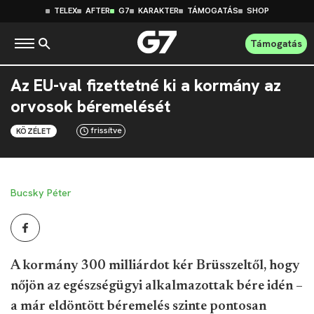
TELEX
AFTER
G7
KARAKTER
TÁMOGATÁS
SHOP
Támogatás
Az EU-val fizettetné ki a kormány az
orvosok béremelését
frissítve
KÖZÉLET
Bucsky Péter
A kormány 300 milliárdot kér Brüsszeltől, hogy
nőjön az egészségügyi alkalmazottak bére idén –
a már eldöntött béremelés szinte pontosan