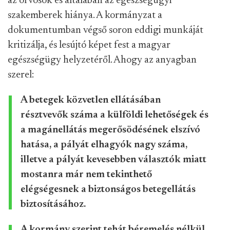
az orvosok és általában az egészségügyi
szakemberek hiánya. A kormányzat a
dokumentumban végső soron eddigi munkáját
kritizálja, és lesújtó képet fest a magyar
egészségügy helyzetéről. Ahogy az anyagban
szerel:
A betegek közvetlen ellátásában
résztvevők száma a külföldi lehetőségek és
a magánellátás megerősödésének elszívó
hatása, a pályát elhagyók nagy száma,
illetve a pályát kevesebben választók miatt
mostanra már nem tekinthető
elégségesnek a biztonságos betegellátás
biztosításához.
A kormány szerint tehát béremelés nélkül