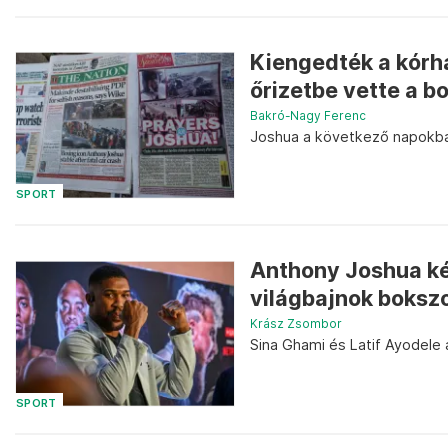
Kiengedték a kórh
őrizetbe vette a bo
Bakró-Nagy Ferenc
Joshua a következő napokba
SPORT
Anthony Joshua ké
világbajnok bokszo
Krász Zsombor
Sina Ghami és Latif Ayodele 
SPORT