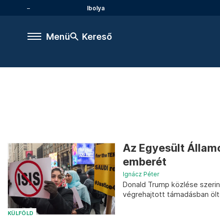
Ibolya
Menü
Kereső
Az Egyesült Állam
emberét
Ignácz Péter
Donald Trump közlése szerin
végrehajtott támadásban öl
KÜLFÖLD