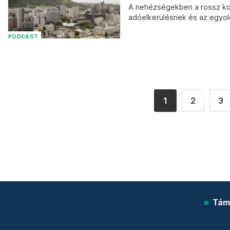
A nehézségekben a rossz kor
adóelkerülésnek és az egyol
PODCAST
1
2
3
Tám