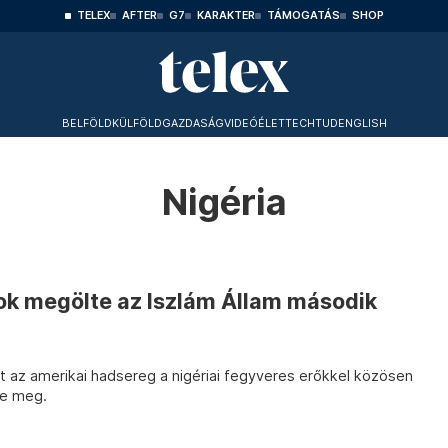
TELEX
AFTER
G7
KARAKTER
TÁMOGATÁS
SHOP
BELFÖLD
KÜLFÖLD
GAZDASÁG
VIDEÓ
ÉLET
TECHTUD
ENGLISH
Nigéria
ok megölte az Iszlám Állam második
t az amerikai hadsereg a nigériai fegyveres erőkkel közösen
te meg.