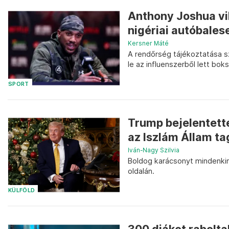
Anthony Joshua vi
nigériai autóbales
Kersner Máté
A rendőrség tájékoztatása s
le az influenszerből lett boks
SPORT
Trump bejelentett
az Iszlám Állam ta
Iván-Nagy Szilvia
Boldog karácsonyt mindenkinek
oldalán.
KÜLFÖLD