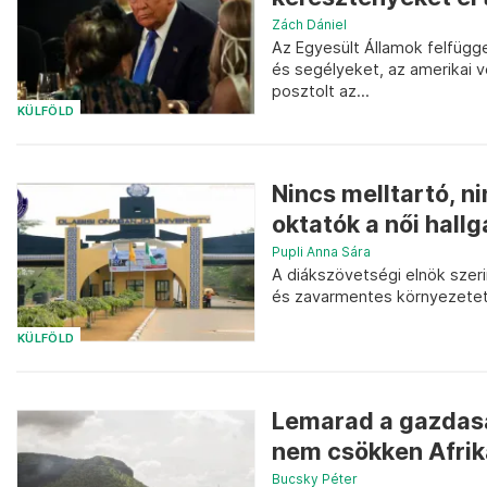
Zách Dániel
Az Egyesült Államok felfügg
és segélyeket, az amerikai 
posztolt az...
KÜLFÖLD
Nincs melltartó, n
oktatók a női hallg
Pupli Anna Sára
A diákszövetségi elnök szerin
és zavarmentes környezetet”
KÜLFÖLD
Lemarad a gazdas
nem csökken Afri
Bucsky Péter