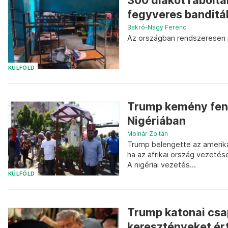
300 diákot raboltak
fegyveres banditá
Bakró-Nagy Ferenc
Az országban rendszeresen r
KÜLFÖLD
Trump kemény feny
Nigériában
Molnár Zoltán
Trump belengette az amerik
ha az afrikai ország vezeté
A nigériai vezetés...
KÜLFÖLD
Trump katonai csap
keresztényeket ér