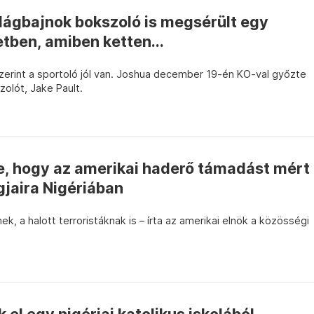
lágbajnok bokszoló is megsérült egy
etben, amiben ketten...
zerint a sportoló jól van. Joshua december 19-én KO-val győzte
zolót, Jake Pault.
e, hogy az amerikai haderő támadást mért
gjaira Nigériában
, a halott terroristáknak is – írta az amerikai elnök a közösségi