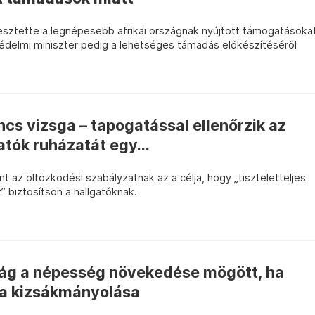
esztette a legnépesebb afrikai országnak nyújtott támogatásoka
védelmi miniszter pedig a lehetséges támadás előkészítéséről
incs vizsga – tapogatással ellenőrzik az
atók ruházatát egy...
t az öltözködési szabályzatnak az a célja, hogy „tiszteletteljes
 biztosítson a hallgatóknak.
ág a népesség növekedése mögött, ha
ka kizsákmányolása