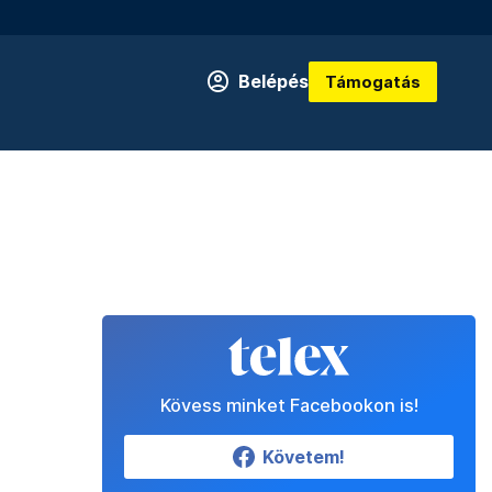
Belépés
Támogatás
Kövess minket Facebookon is!
Követem!