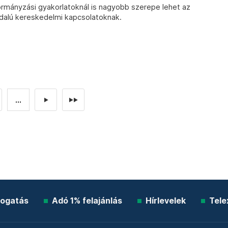
mányzási gyakorlatoknál is nagyobb szerepe lehet az
dalú kereskedelmi kapcsolatoknak.
...
►
►►
ogatás
Adó 1% felajánlás
Hírlevelek
Tele