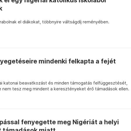
 el egy nigériai katolikus iskolából
k
abolnak el diákokat, többnyire váltságdíj reményében.
egetéseire mindenki felkapta a fejét
ai katonai beavatkozást és minden támogatás felfüggesztését,
se nem tesz meg mindent a keresztényeket érő támadások ellen.
ással fenyegette meg Nigériát a helyi
t támadások miatt