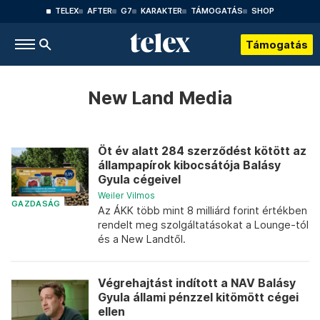
TELEX
AFTER
G7
KARAKTER
TÁMOGATÁS
SHOP
Támogatás
New Land Media
Öt év alatt 284 szerződést kötött az
állampapírok kibocsátója Balásy
Gyula cégeivel
Weiler Vilmos
GAZDASÁG
Az ÁKK több mint 8 milliárd forint értékben
rendelt meg szolgáltatásokat a Lounge-tól
és a New Landtől.
Végrehajtást indított a NAV Balásy
Gyula állami pénzzel kitömött cégei
ellen