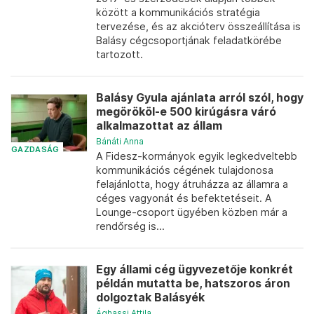
között a kommunikációs stratégia
tervezése, és az akcióterv összeállítása is
Balásy cégcsoportjának feladatkörébe
tartozott.
Balásy Gyula ajánlata arról szól, hogy
megörököl-e 500 kirúgásra váró
alkalmazottat az állam
Bánáti Anna
GAZDASÁG
A Fidesz-kormányok egyik legkedveltebb
kommunikációs cégének tulajdonosa
felajánlotta, hogy átruházza az államra a
céges vagyonát és befektetéseit. A
Lounge-csoport ügyében közben már a
rendőrség is...
Egy állami cég ügyvezetője konkrét
példán mutatta be, hatszoros áron
dolgoztak Balásyék
Ághassi Attila