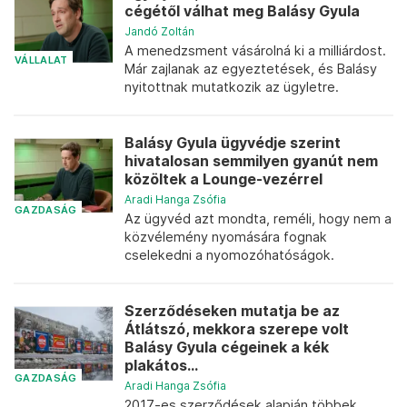
cégétől válhat meg Balásy Gyula
Jandó Zoltán
A menedzsment vásárolná ki a milliárdost.
VÁLLALAT
Már zajlanak az egyeztetések, és Balásy
nyitottnak mutatkozik az ügyletre.
Balásy Gyula ügyvédje szerint
hivatalosan semmilyen gyanút nem
közöltek a Lounge-vezérrel
Aradi Hanga Zsófia
GAZDASÁG
Az ügyvéd azt mondta, reméli, hogy nem a
közvélemény nyomására fognak
cselekedni a nyomozóhatóságok.
Szerződéseken mutatja be az
Átlátszó, mekkora szerepe volt
Balásy Gyula cégeinek a kék
plakátos...
GAZDASÁG
Aradi Hanga Zsófia
2017-es szerződések alapján többek