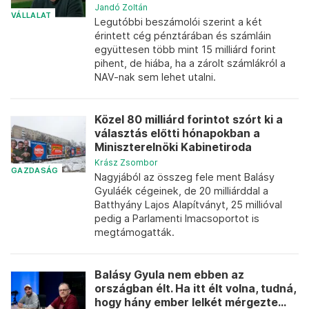
Jandó Zoltán
VÁLLALAT
Legutóbbi beszámolói szerint a két
érintett cég pénztárában és számláin
együttesen több mint 15 milliárd forint
pihent, de hiába, ha a zárolt számlákról a
NAV-nak sem lehet utalni.
Közel 80 milliárd forintot szórt ki a
választás előtti hónapokban a
Miniszterelnöki Kabinetiroda
Krász Zsombor
GAZDASÁG
Nagyjából az összeg fele ment Balásy
Gyuláék cégeinek, de 20 milliárddal a
Batthyány Lajos Alapítványt, 25 millióval
pedig a Parlamenti Imacsoportot is
megtámogatták.
Balásy Gyula nem ebben az
országban élt. Ha itt élt volna, tudná,
hogy hány ember lelkét mérgezte...