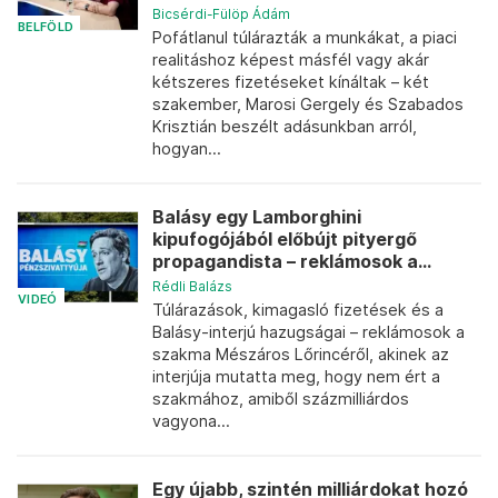
Bicsérdi-Fülöp Ádám
BELFÖLD
Pofátlanul túlárazták a munkákat, a piaci
realitáshoz képest másfél vagy akár
kétszeres fizetéseket kínáltak – két
szakember, Marosi Gergely és Szabados
Krisztián beszélt adásunkban arról,
hogyan...
Balásy egy Lamborghini
kipufogójából előbújt pityergő
propagandista – reklámosok a...
Rédli Balázs
VIDEÓ
Túlárazások, kimagasló fizetések és a
Balásy-interjú hazugságai – reklámosok a
szakma Mészáros Lőrincéről, akinek az
interjúja mutatta meg, hogy nem ért a
szakmához, amiből százmilliárdos
vagyona...
Egy újabb, szintén milliárdokat hozó