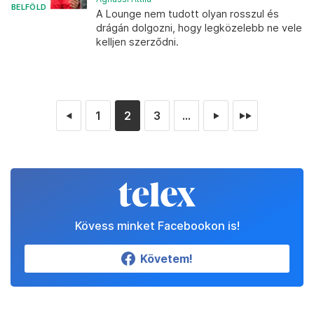
BELFÖLD
A Lounge nem tudott olyan rosszul és
drágán dolgozni, hogy legközelebb ne vele
kelljen szerződni.
1
2
3
...
◄
►
►►
Kövess minket Facebookon is!
Követem!