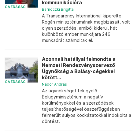
kommunikációra
GAZDASÁG
Barnóczki Brigitta
A Transparency International kiperelte
Rogán minisztériumának megbízásait, volt
olyan szerződés, amiből kiderül, hét
különböző ember munkájára 246
munkaórát számoltak el.
Azonnali hatállyal felmondta a
Nemzeti Rendezvényszervező
Ügynökség a Balásy-cégekkel
kötött...
GAZDASÁG
Nádor András
Az ügynökséget felügyelő
Belügyminisztérium a negatív
körülményekkel és a szerződések
teljesíthetőségével összefüggésben
felmerült súlyos kockázatokkal indokolta a
döntést.