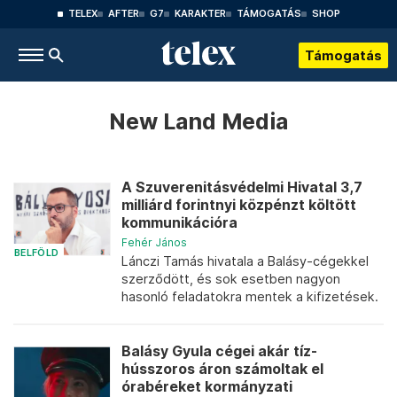
TELEX
AFTER
G7
KARAKTER
TÁMOGATÁS
SHOP
Támogatás
New Land Media
A Szuverenitásvédelmi Hivatal 3,7
milliárd forintnyi közpénzt költött
kommunikációra
Fehér János
BELFÖLD
Lánczi Tamás hivatala a Balásy-cégekkel
szerződött, és sok esetben nagyon
hasonló feladatokra mentek a kifizetések.
Balásy Gyula cégei akár tíz-
hússzoros áron számoltak el
órabéreket kormányzati