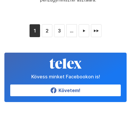
1
2
3
...
►
►►
Kövess minket Facebookon is!
Követem!