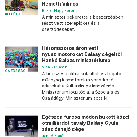
Németh Vilmos
Bakró-Nagy Ferenc
BELFÖLD
A miniszter bekérette a beszerzésben
részt vett szereplőket és a
szerződéseket.
Háromszoros áron vett
nyuszimotorokat Balásy cégeitől
Hankó Balázs minisztériuma
Vida Benjámin
GAZDASÁG
A fideszes politikusok által osztogatott
műanyag kismotorokra vonatkozó
adatokat a Kulturális és Innovációs
Minisztérium jogutódja, a Szociális és
Családügyi Minisztérium adta ki.
Egészen furcsa módon bukott közel
ötmilliárdot tavaly Balásy Gyula
zászlóshajó cége
Jandó Zoltán