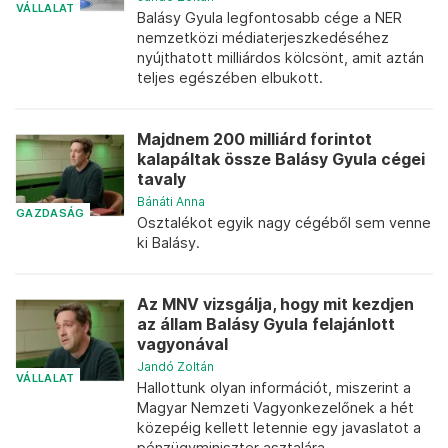
VÁLLALAT
Balásy Gyula legfontosabb cége a NER
nemzetközi médiaterjeszkedéséhez
nyújthatott milliárdos kölcsönt, amit aztán
teljes egészében elbukott.
Majdnem 200 milliárd forintot
kalapáltak össze Balásy Gyula cégei
tavaly
Bánáti Anna
GAZDASÁG
Osztalékot egyik nagy cégéből sem venne
ki Balásy.
Az MNV vizsgálja, hogy mit kezdjen
az állam Balásy Gyula felajánlott
vagyonával
Jandó Zoltán
VÁLLALAT
Hallottunk olyan információt, miszerint a
Magyar Nemzeti Vagyonkezelőnek a hét
közepéig kellett letennie egy javaslatot a
pénzügyminiszter asztalára.