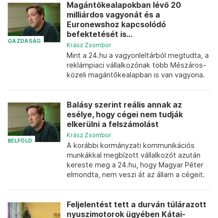
Magántőkealapokban lévő 20
milliárdos vagyonát és a
Euronewshoz kapcsolódó
befektetését is...
GAZDASÁG
Krász Zsombor
Mint a 24.hu a vagyonleltárból megtudta, a
reklámpiaci vállalkozónak több Mészáros-
közeli magántőkealapban is van vagyona.
Balásy szerint reális annak az
esélye, hogy cégei nem tudják
elkerülni a felszámolást
Krász Zsombor
BELFÖLD
A korábbi kormányzati kommunikációs
munkákkal megbízott vállalkozót azután
kereste meg a 24.hu, hogy Magyar Péter
elmondta, nem veszi át az állam a cégeit.
Feljelentést tett a durván túlárazott
nyuszimotorok ügyében Kátai-