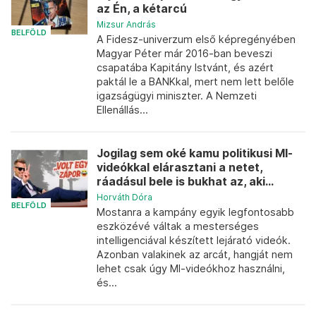
az Én, a kétarcú
Mizsur András
BELFÖLD
A Fidesz-univerzum első képregényében
Magyar Péter már 2016-ban beveszi
csapatába Kapitány Istvánt, és azért
paktál le a BANKkal, mert nem lett belőle
igazságügyi miniszter. A Nemzeti
Ellenállás...
Jogilag sem oké kamu politikusi MI-
videókkal elárasztani a netet,
ráadásul bele is bukhat az, aki...
Horváth Dóra
BELFÖLD
Mostanra a kampány egyik legfontosabb
eszközévé váltak a mesterséges
intelligenciával készített lejárató videók.
Azonban valakinek az arcát, hangját nem
lehet csak úgy MI-videókhoz használni,
és...