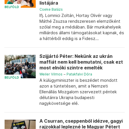
listájára
BELFÖLD
Cseke Balázs
Ifj. Lomnici Zoltán, Hortay Olivér vagy
Máthé Zsuzsa rendszeresen elemzőként
szólal meg a médiában. Bár munkahelyeik
milliárdos állami támogatásokat kapnak, és
a háttérből eddig is a Fidesz...
Szijjártó Péter: Nekünk az ukrán
maffiát nem kell bemutatni, csak ezt
most elnöki szintre emelték
Weiler Vilmos
–
Patakfalvi Dóra
BELFÖLD
A külügyminiszter is beszédet mondott
azon a tüntetésen, amit a Nemzeti
Ellenállás Mozgalom szervezett péntek
délutánra Ukrajna budapesti
nagykövetsége elé.
A Csurran, cseppenből idézve, gagyi
rajzokkal leplezné le Magyar Pétert