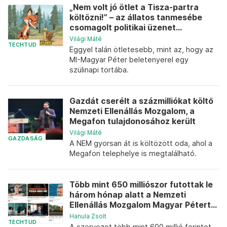
„Nem volt jó ötlet a Tisza-partra
költözni!” – az állatos tanmesébe
csomagolt politikai üzenet...
Világi Máté
TECHTUD
Eggyel talán ötletesebb, mint az, hogy az
MI-Magyar Péter beletenyerel egy
szülinapi tortába.
Gazdát cserélt a százmilliókat költő
Nemzeti Ellenállás Mozgalom, a
Megafon tulajdonosához került
Világi Máté
GAZDASÁG
A NEM gyorsan át is költözött oda, ahol a
Megafon telephelye is megtalálható.
Több mint 650 milliószor futottak le
három hónap alatt a Nemzeti
Ellenállás Mozgalom Magyar Pétert...
Hanula Zsolt
TECHTUD
A szervezet több mint 600 millió forintot