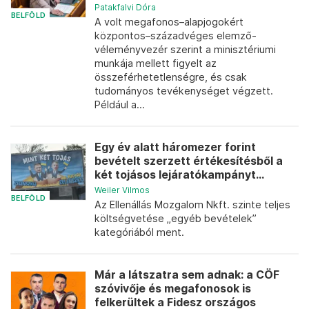
Patakfalvi Dóra
BELFÖLD
A volt megafonos–alapjogokért
központos–századvéges elemző-
véleményvezér szerint a minisztériumi
munkája mellett figyelt az
összeférhetetlenségre, és csak
tudományos tevékenységet végzett.
Például a...
Egy év alatt háromezer forint
bevételt szerzett értékesítésből a
két tojásos lejáratókampányt...
Weiler Vilmos
BELFÖLD
Az Ellenállás Mozgalom Nkft. szinte teljes
költségvetése „egyéb bevételek”
kategóriából ment.
Már a látszatra sem adnak: a CÖF
szóvivője és megafonosok is
felkerültek a Fidesz országos