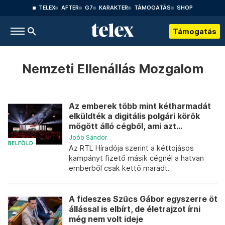
TELEX
AFTER
G7
KARAKTER
TÁMOGATÁS
SHOP
Támogatás
Nemzeti Ellenállás Mozgalom
Az emberek több mint kétharmadát
elküldték a digitális polgári körök
mögött álló cégből, ami azt...
Joób Sándor
BELFÖLD
Az RTL Híradója szerint a kéttojásos
kampányt fizető másik cégnél a hatvan
emberből csak kettő maradt.
A fideszes Szűcs Gábor egyszerre öt
állással is elbírt, de életrajzot írni
még nem volt ideje