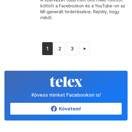
költött a Facebookon és a YouTube-on az
MI-generált hirdetésekre. Rejtély, hogy
miből.
1
2
3
►
Kövess minket Facebookon is!
Követem!