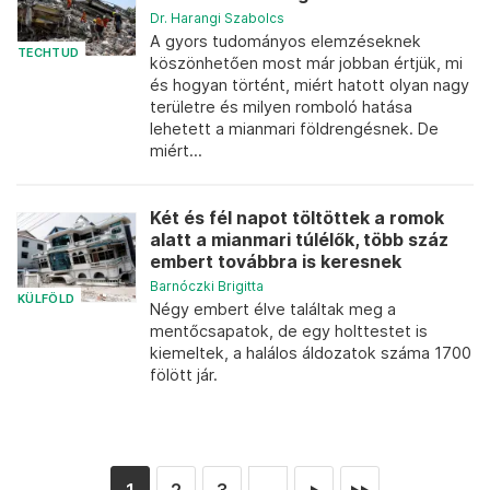
Dr. Harangi Szabolcs
A gyors tudományos elemzéseknek
TECHTUD
köszönhetően most már jobban értjük, mi
és hogyan történt, miért hatott olyan nagy
területre és milyen romboló hatása
lehetett a mianmari földrengésnek. De
miért...
Két és fél napot töltöttek a romok
alatt a mianmari túlélők, több száz
embert továbbra is keresnek
Barnóczki Brigitta
KÜLFÖLD
Négy embert élve találtak meg a
mentőcsapatok, de egy holttestet is
kiemeltek, a halálos áldozatok száma 1700
fölött jár.