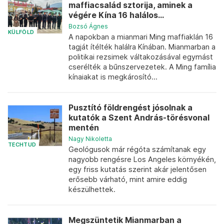
maffiacsalád sztorija, aminek a
végére Kína 16 halálos...
Bozsó Ágnes
KÜLFÖLD
A napokban a mianmari Ming maffiaklán 16
tagját ítélték halálra Kínában. Mianmarban a
politikai rezsimek váltakozásával egymást
cserélték a bűnszervezetek. A Ming família
kínaiakat is megkárosító...
Pusztító földrengést jósolnak a
kutatók a Szent András-törésvonal
mentén
Nagy Nikoletta
TECHTUD
Geológusok már régóta számítanak egy
nagyobb rengésre Los Angeles környékén,
egy friss kutatás szerint akár jelentősen
erősebb várható, mint amire eddig
készülhettek.
Megszüntetik Mianmarban a