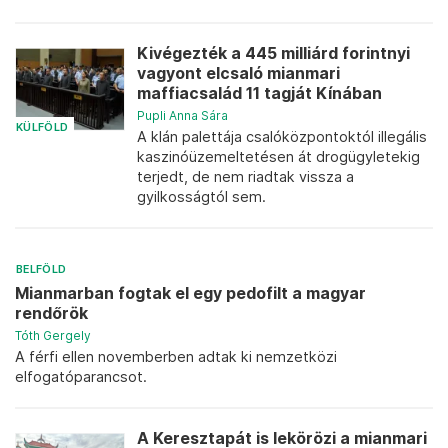
Kivégezték a 445 milliárd forintnyi
vagyont elcsaló mianmari
maffiacsalád 11 tagját Kínában
Pupli Anna Sára
KÜLFÖLD
A klán palettája csalóközpontoktól illegális
kaszinóüzemeltetésen át drogügyletekig
terjedt, de nem riadtak vissza a
gyilkosságtól sem.
BELFÖLD
Mianmarban fogtak el egy pedofilt a magyar
rendőrök
Tóth Gergely
A férfi ellen novemberben adtak ki nemzetközi
elfogatóparancsot.
A Keresztapát is lekörözi a mianmari