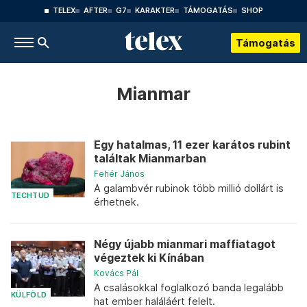
TELEX
AFTER
G7
KARAKTER
TÁMOGATÁS
SHOP
Támogatás
Mianmar
Egy hatalmas, 11 ezer karátos rubint
találtak Mianmarban
Fehér János
A galambvér rubinok több millió dollárt is
TECHTUD
érhetnek.
Négy újabb mianmari maffiatagot
végeztek ki Kínában
Kovács Pál
A csalásokkal foglalkozó banda legalább
KÜLFÖLD
hat ember haláláért felelt.