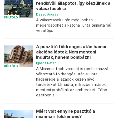
rendkívüli állapotot, így készülnek a
választásokra
Dezső András
KÜLFÖLD
A választások után még jobban
megerősödhet a katonai junta teljhatalmú
vezetője.
A pusztító földrengés után hamar
akcióba léptek. Nem menteni
indultak, hanem bombázni
Ignácz Péter
KÜLFÖLD
A Mianmar több városát is romhalmazzá
változtató földrengés után a junta
hadserege a lázadók kezén lévő
területeket támadta, miközben mások
menteni próbálták az embereket. Több
esetben a...
Miért volt ennyire pusztító a
mianmari földrengés?