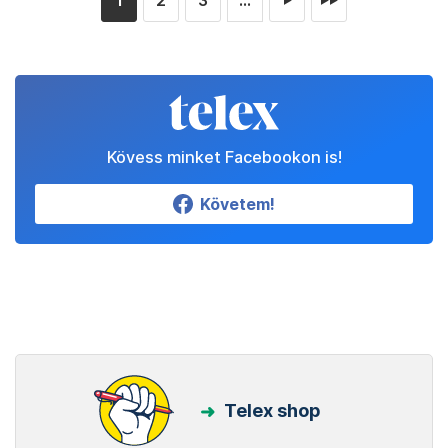
1
2
3
...
►
►►
Kövess minket Facebookon is!
Követem!
Telex shop