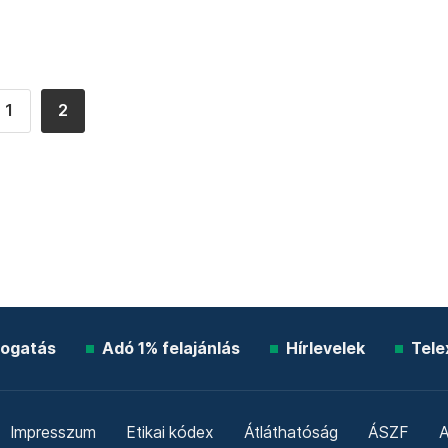
1
2
ogatás
Adó 1% felajánlás
Hírlevelek
Tele
Impresszum
Etikai kódex
Átláthatóság
ÁSZF
A