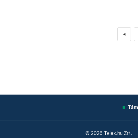
◄
Tám
© 2026 Telex.hu Zrt.