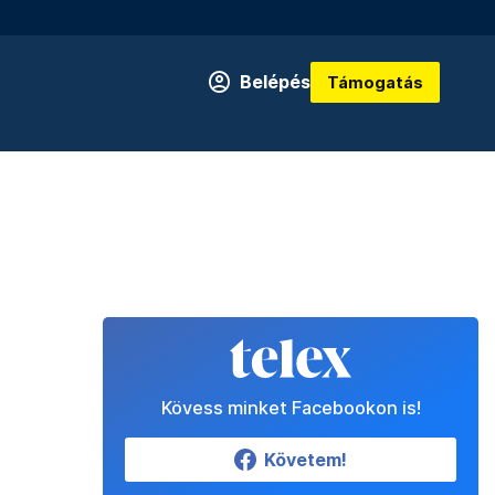
Belépés
Támogatás
Kövess minket Facebookon is!
Követem!