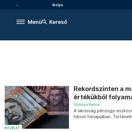
Ibolya
Menü
Kereső
Rekordszinten a m
értékükből folyama
Stubnya Bence
A lakosság pénzügyi eszközei
három hónapjában. Történelm
KÖZÉLET