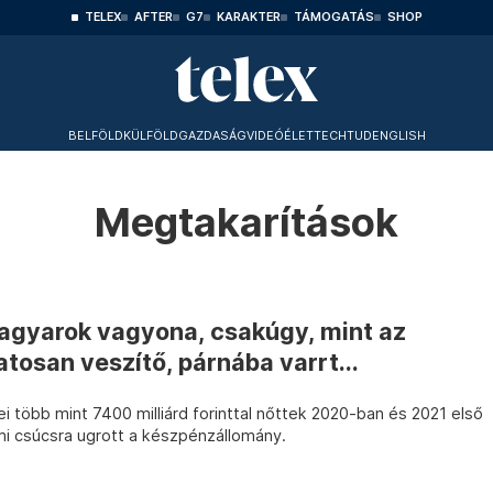
TELEX
AFTER
G7
KARAKTER
TÁMOGATÁS
SHOP
BELFÖLD
KÜLFÖLD
GAZDASÁG
VIDEÓ
ÉLET
TECHTUD
ENGLISH
Megtakarítások
agyarok vagyona, csakúgy, mint az
tosan veszítő, párnába varrt...
 több mint 7400 milliárd forinttal nőttek 2020-ban és 2021 első
i csúcsra ugrott a készpénzállomány.