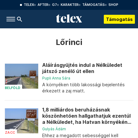
TELEX
AFTER
G7
KARAKTER
TÁMOGATÁS
SHOP
Támogatás
Lőrinci
Aláírásgyűjtés indul a Nélküledet
játszó zenélő út ellen
Pupli Anna Sára
A környéken több lakossági bejelentés
BELFÖLD
érkezett a zaj miatt.
1,8 milliárdos beruházásnak
köszönhetően hallgathatjuk ezentúl
a Nélküledet, ha Hatvan környékén...
Gulyás Ádám
ZACC
Ehhez a megadott sebességgel kell