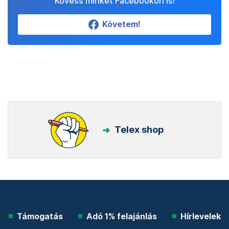
Kövess minket Facebookon is!
Követem!
Telex shop
Támogatás
Adó 1% felajánlás
Hírlevelek