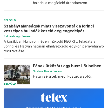
haladni a megfelelő útszakaszon.
BELFÖLD
Szabálytalanságok miatt visszavonták a lőrinci
veszélyes hulladék kezelő cég engedélyét
Bakró-Nagy Ferenc
A korábban Hunviron néven működő REG Kft. feladata a
Lőrinci és Hatvan határán elhelyezkedő egykori pernyehányó
rekultiválása.
Fának ütközött egy busz Lőrinciben
Szalma Baksi Ferenc
Hatan sérültek meg, köztük a sofőr.
BELFÖLD