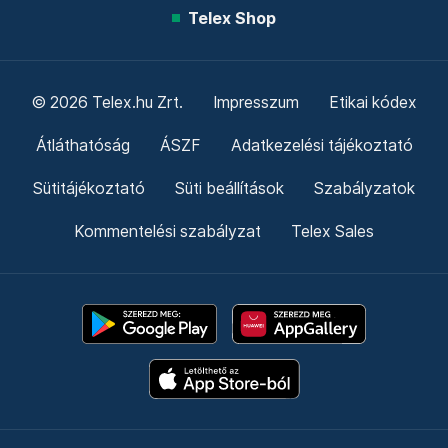
Telex Shop
© 2026 Telex.hu Zrt.
Impresszum
Etikai kódex
Átláthatóság
ÁSZF
Adatkezelési tájékoztató
Sütitájékoztató
Süti beállítások
Szabályzatok
Kommentelési szabályzat
Telex Sales