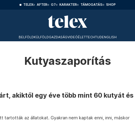
TELEX
AFTER
G7
KARAKTER
TÁMOGATÁS
SHOP
BELFÖLD
KÜLFÖLD
GAZDASÁG
VIDEÓ
ÉLET
TECHTUD
ENGLISH
Kutyaszaporítás
árt, akiktől egy éve több mint 60 kutyát és
 tartották az állatokat. Gyakran nem kaptak enni, inni, máskor