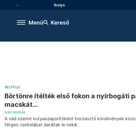
Ibolya
Menü
Kereső
BELFÖLD
Börtönre ítélték első fokon a nyírbogáti p
macskát...
Iván András
A vád szerint kutyaszaporítóként borzasztó körülmények között
férges csirkelábat daráltak le nekik.