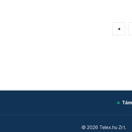
◄
Tám
© 2026 Telex.hu Zrt.