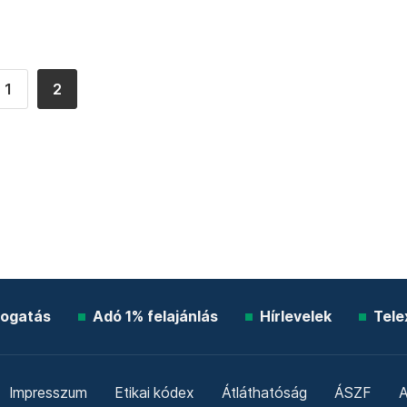
1
2
ogatás
Adó 1% felajánlás
Hírlevelek
Tele
Impresszum
Etikai kódex
Átláthatóság
ÁSZF
A