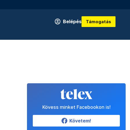
Belépés
Támogatás
Kövess minket Facebookon is!
Követem!