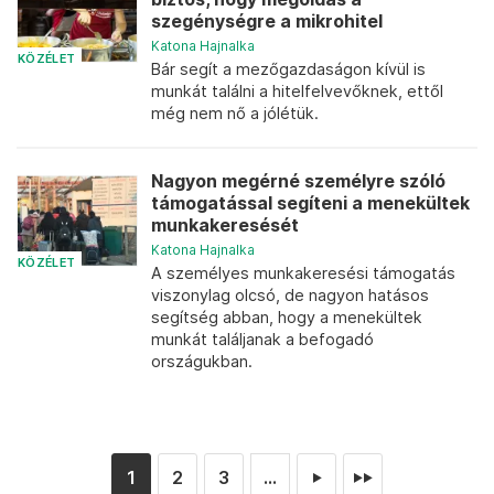
szegénységre a mikrohitel
Katona Hajnalka
KÖZÉLET
Bár segít a mezőgazdaságon kívül is
munkát találni a hitelfelvevőknek, ettől
még nem nő a jólétük.
Nagyon megérné személyre szóló
támogatással segíteni a menekültek
munkakeresését
Katona Hajnalka
KÖZÉLET
A személyes munkakeresési támogatás
viszonylag olcsó, de nagyon hatásos
segítség abban, hogy a menekültek
munkát találjanak a befogadó
országukban.
1
2
3
...
►
►►