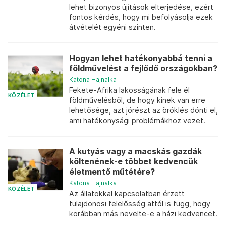
lehet bizonyos újítások elterjedése, ezért
fontos kérdés, hogy mi befolyásolja ezek
átvételét egyéni szinten.
Hogyan lehet hatékonyabbá tenni a
földművelést a fejlődő országokban?
Katona Hajnalka
Fekete-Afrika lakosságának fele él
KÖZÉLET
földművelésből, de hogy kinek van erre
lehetősége, azt jórészt az öröklés dönti el,
ami hatékonysági problémákhoz vezet.
A kutyás vagy a macskás gazdák
költenének-e többet kedvencük
életmentő műtétére?
Katona Hajnalka
KÖZÉLET
Az állatokkal kapcsolatban érzett
tulajdonosi felelősség attól is függ, hogy
korábban más nevelte-e a házi kedvencet.