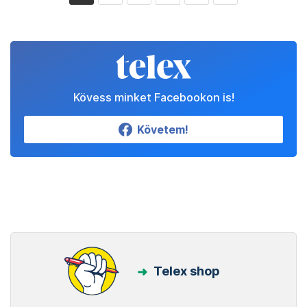
Kövess minket Facebookon is!
Követem!
Telex shop