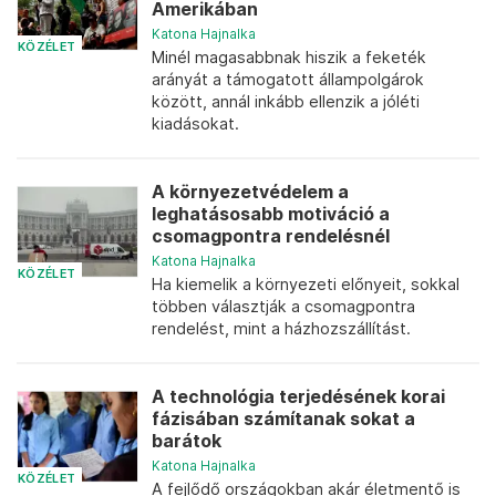
Amerikában
Katona Hajnalka
KÖZÉLET
Minél magasabbnak hiszik a feketék
arányát a támogatott állampolgárok
között, annál inkább ellenzik a jóléti
kiadásokat.
A környezetvédelem a
leghatásosabb motiváció a
csomagpontra rendelésnél
Katona Hajnalka
KÖZÉLET
Ha kiemelik a környezeti előnyeit, sokkal
többen választják a csomagpontra
rendelést, mint a házhozszállítást.
A technológia terjedésének korai
fázisában számítanak sokat a
barátok
Katona Hajnalka
KÖZÉLET
A fejlődő országokban akár életmentő is