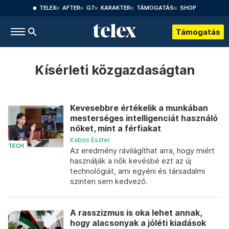
TELEX
AFTER
G7
KARAKTER
TÁMOGATÁS
SHOP
Támogatás
Kísérleti közgazdaságtan
Kevesebbre értékelik a munkában
mesterséges intelligenciát használó
nőket, mint a férfiakat
Kabos Eszter
TECH
Az eredmény rávilágíthat arra, hogy miért
használják a nők kevésbé ezt az új
technológiát, ami egyéni és társadalmi
szinten sem kedvező.
A rasszizmus is oka lehet annak,
hogy alacsonyak a jóléti kiadások