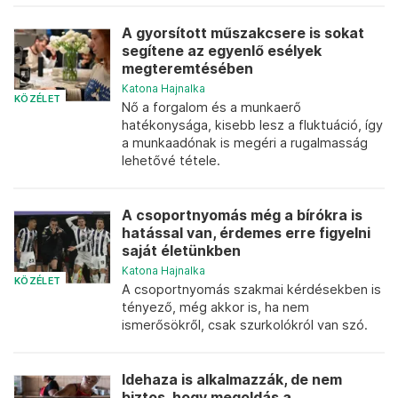
A gyorsított műszakcsere is sokat
segítene az egyenlő esélyek
megteremtésében
Katona Hajnalka
KÖZÉLET
Nő a forgalom és a munkaerő
hatékonysága, kisebb lesz a fluktuáció, így
a munkaadónak is megéri a rugalmasság
lehetővé tétele.
A csoportnyomás még a bírókra is
hatással van, érdemes erre figyelni
saját életünkben
Katona Hajnalka
KÖZÉLET
A csoportnyomás szakmai kérdésekben is
tényező, még akkor is, ha nem
ismerősökről, csak szurkolókról van szó.
Idehaza is alkalmazzák, de nem
biztos, hogy megoldás a