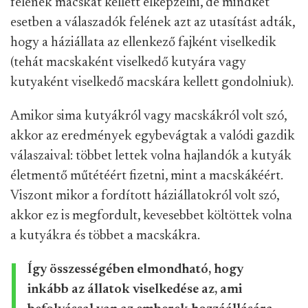
felének macskát kellett elképzelni, de mindkét
esetben a válaszadók felének azt az utasítást adták,
hogy a háziállata az ellenkező fajként viselkedik
(tehát macskaként viselkedő kutyára vagy
kutyaként viselkedő macskára kellett gondolniuk).
Amikor sima kutyákról vagy macskákról volt szó,
akkor az eredmények egybevágtak a valódi gazdik
válaszaival: többet lettek volna hajlandók a kutyák
életmentő műtétéért fizetni, mint a macskákéért.
Viszont mikor a fordított háziállatokról volt szó,
akkor ez is megfordult, kevesebbet költöttek volna
a kutyákra és többet a macskákra.
Így összességében elmondható, hogy
inkább az állatok viselkedése az, ami