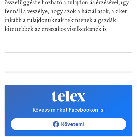
összefüggésbe hozható a tulajdonlás érzésével, így
fennáll a veszélye, hogy azok a háziállatok, akiket
inkább a tulajdonuknak tekintenek a gazdák
kitettebbek az erőszakos viselkedésnek is.
Kövess minket Facebookon is!
Követem!