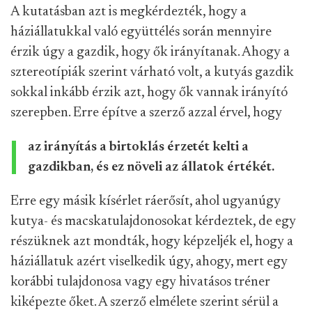
A kutatásban azt is megkérdezték, hogy a
háziállatukkal való együttélés során mennyire
érzik úgy a gazdik, hogy ők irányítanak. Ahogy a
sztereotípiák szerint várható volt, a kutyás gazdik
sokkal inkább érzik azt, hogy ők vannak irányító
szerepben. Erre építve a szerző azzal érvel, hogy
az irányítás a birtoklás érzetét kelti a
gazdikban, és ez növeli az állatok értékét.
Erre egy másik kísérlet ráerősít, ahol ugyanúgy
kutya- és macskatulajdonosokat kérdeztek, de egy
részüknek azt mondták, hogy képzeljék el, hogy a
háziállatuk azért viselkedik úgy, ahogy, mert egy
korábbi tulajdonosa vagy egy hivatásos tréner
kiképezte őket. A szerző elmélete szerint sérül a