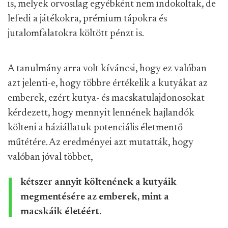
is, melyek orvosilag egyébként nem indokoltak, de
lefedi a játékokra, prémium tápokra és
jutalomfalatokra költött pénzt is.
A tanulmány arra volt kíváncsi, hogy ez valóban
azt jelenti-e, hogy többre értékelik a kutyákat az
emberek, ezért kutya- és macskatulajdonosokat
kérdezett, hogy mennyit lennének hajlandók
költeni a háziállatuk potenciális életmentő
műtétére. Az eredményei azt mutatták, hogy
valóban jóval többet,
kétszer annyit költenének a kutyáik
megmentésére az emberek, mint a
macskáik életéért.