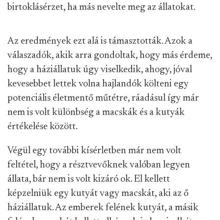
birtoklásérzet, ha más nevelte meg az állatokat.
Az eredmények ezt alá is támasztották. Azok a
válaszadók, akik arra gondoltak, hogy más érdeme,
hogy a háziállatuk úgy viselkedik, ahogy, jóval
kevesebbet lettek volna hajlandók költeni egy
potenciális életmentő műtétre, ráadásul így már
nem is volt különbség a macskák és a kutyák
értékelése között.
Végül egy további kísérletben már nem volt
feltétel, hogy a résztvevőknek valóban legyen
állata, bár nem is volt kizáró ok. El kellett
képzelniük egy kutyát vagy macskát, aki az ő
háziállatuk. Az emberek felének kutyát, a másik