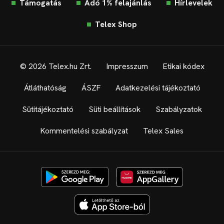
Támogatás
Adó 1% felajánlás
Hírlevelek
Telex Shop
© 2026 Telex.hu Zrt.
Impresszum
Etikai kódex
Átláthatóság
ÁSZF
Adatkezelési tájékoztató
Sütitájékoztató
Süti beállítások
Szabályzatok
Kommentelési szabályzat
Telex Sales