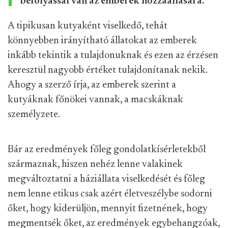
befolyással van az emberek hozzáállására.
A tipikusan kutyaként viselkedő, tehát
könnyebben irányítható állatokat az emberek
inkább tekintik a tulajdonuknak és ezen az érzésen
keresztül nagyobb értéket tulajdonítanak nekik.
Ahogy a szerző írja, az emberek szerint a
kutyáknak főnökei vannak, a macskáknak
személyzete.
Bár az eredmények főleg gondolatkísérletekből
származnak, hiszen nehéz lenne valakinek
megváltoztatni a háziállata viselkedését és főleg
nem lenne etikus csak azért életveszélybe sodorni
őket, hogy kiderüljön, mennyit fizetnének, hogy
megmentsék őket, az eredmények egybehangzóak,