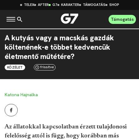
TELEX
AFTER
G7
KARAKTER
TÁMOGATÁS
SHOP
Támogatás
A kutyás vagy a macskás gazdák
költenének-e többet kedvencük
életmentő műtétére?
frissítve
KÖZÉLET
Katona Hajnalka
Az állatokkal kapcsolatban érzett tulajdonosi
felelősség attól is függ, hogy korábban más