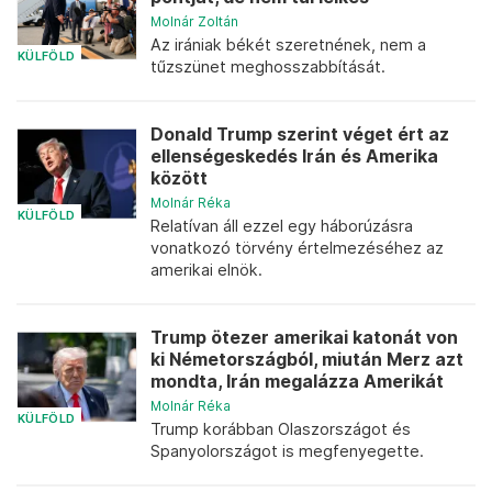
Molnár Zoltán
Az irániak békét szeretnének, nem a
KÜLFÖLD
tűzszünet meghosszabbítását.
Donald Trump szerint véget ért az
ellenségeskedés Irán és Amerika
között
Molnár Réka
KÜLFÖLD
Relatívan áll ezzel egy háborúzásra
vonatkozó törvény értelmezéséhez az
amerikai elnök.
Trump ötezer amerikai katonát von
ki Németországból, miután Merz azt
mondta, Irán megalázza Amerikát
Molnár Réka
KÜLFÖLD
Trump korábban Olaszországot és
Spanyolországot is megfenyegette.