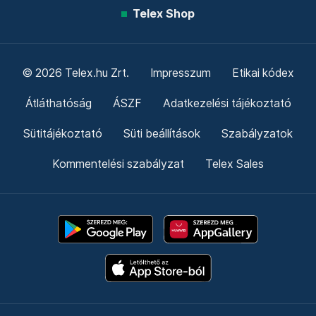
Telex Shop
© 2026 Telex.hu Zrt.
Impresszum
Etikai kódex
Átláthatóság
ÁSZF
Adatkezelési tájékoztató
Sütitájékoztató
Süti beállítások
Szabályzatok
Kommentelési szabályzat
Telex Sales