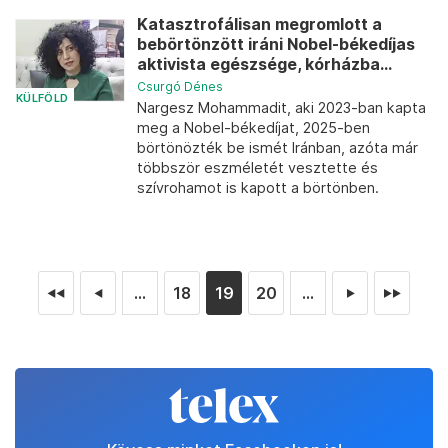
Katasztrofálisan megromlott a
bebörtönzött iráni Nobel-békedíjas
aktivista egészsége, kórházba...
Csurgó Dénes
KÜLFÖLD
Nargesz Mohammadit, aki 2023-ban kapta
meg a Nobel-békedíjat, 2025-ben
börtönözték be ismét Iránban, azóta már
többször eszméletét vesztette és
szívrohamot is kapott a börtönben.
...
18
19
20
...
◄◄
◄
►
►►