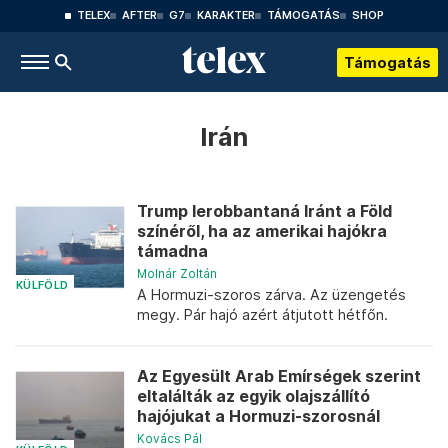
TELEX
AFTER
G7
KARAKTER
TÁMOGATÁS
SHOP
Támogatás
Irán
Trump lerobbantaná Iránt a Föld
színéről, ha az amerikai hajókra
támadna
Molnár Zoltán
KÜLFÖLD
A Hormuzi-szoros zárva. Az üzengetés
megy. Pár hajó azért átjutott hétfőn.
Az Egyesült Arab Emírségek szerint
eltalálták az egyik olajszállító
hajójukat a Hormuzi-szorosnál
Kovács Pál