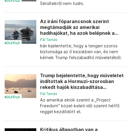
KÜLFÖLD
Sérültekről nem tudni.
Az iráni főparancsnok szerint
megtámadják az amerikai
hadihajókat, ha azok belépnek a...
Pál Tamás
KÜLFÖLD
Irán kijelentette, hogy a tengeri szoros
biztonsága az ő kezükben van, és nem
kérnek Trump felszabadító műveletéből.
Trump bejelentette, hogy műveletet
indítottak a Hormuzi-szorosban
rekedt hajók kiszabadítása...
Pál Tamás
KÜLFÖLD
Az amerikai elnök szerint a „Project
Freedom” közel-keleti idő szerint hétfő
reggel kezdődött el.
Kritikus állapotban van a