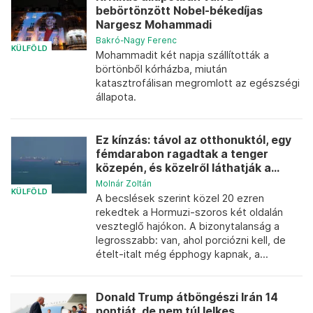
bebörtönzött Nobel-békedíjas
Nargesz Mohammadi
Bakró-Nagy Ferenc
KÜLFÖLD
Mohammadit két napja szállították a
börtönből kórházba, miután
katasztrofálisan megromlott az egészségi
állapota.
Ez kínzás: távol az otthonuktól, egy
fémdarabon ragadtak a tenger
közepén, és közelről láthatják a...
Molnár Zoltán
KÜLFÖLD
A becslések szerint közel 20 ezren
rekedtek a Hormuzi-szoros két oldalán
veszteglő hajókon. A bizonytalanság a
legrosszabb: van, ahol porciózni kell, de
ételt-italt még épphogy kapnak, a...
Donald Trump átböngészi Irán 14
pontját, de nem túl lelkes