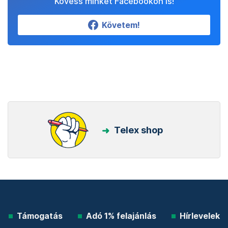
Kövess minket Facebookon is!
Követem!
Telex shop
Támogatás
Adó 1% felajánlás
Hírlevelek