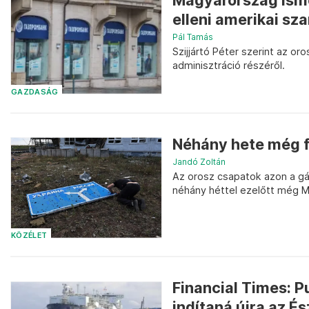
Magyarország ism
elleni amerikai sza
Pál Tamás
Szijjártó Péter szerint az or
adminisztráció részéről.
GAZDASÁG
Néhány hete még fö
Jandó Zoltán
Az orosz csapatok azon a gá
néhány héttel ezelőtt még Ma
KÖZÉLET
Financial Times: P
indítaná újra az És