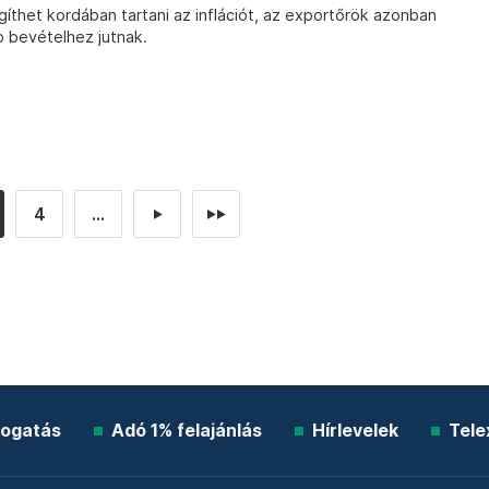
thet kordában tartani az inflációt, az exportőrök azonban
 bevételhez jutnak.
4
...
►
►►
ogatás
Adó 1% felajánlás
Hírlevelek
Tele