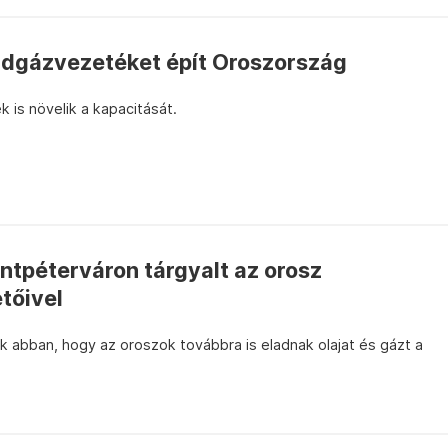
öldgázvezetéket épít Oroszország
 is növelik a kapacitását.
entpéterváron tárgyalt az orosz
tőivel
k abban, hogy az oroszok továbbra is eladnak olajat és gázt a