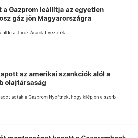
 a Gazprom leállítja az egyetlen
rosz gáz jön Magyarországra
 áll le a Török Áramlat vezeték.
apott az amerikai szankciók alól a
b olajtársaság
napot adtak a Gazprom Nyeftnek, hogy kilépjen a szerb