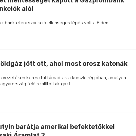
ét mentességet kapott a Gazprombank
nkciók alól
osz bank elleni szankció ellenséges lépés volt a Biden-
ldgáz jött ott, ahol most orosz katonák
zvezetéken keresztül támadtak a kurszki régióban, amelyen
gyarország felé szállítottak gázt.
utyin barátja amerikai befektetőkkel
zaki Áramlat 2...