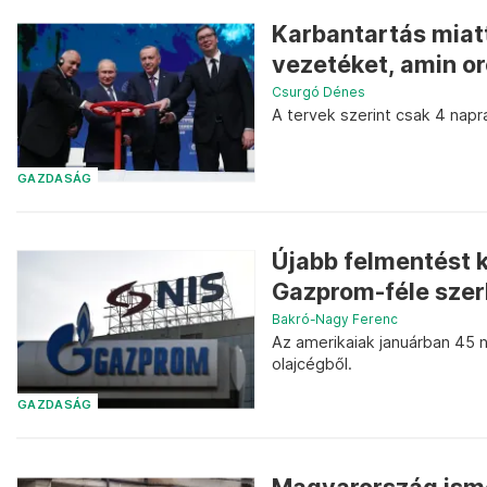
Karbantartás miatt
vezetéket, amin o
Csurgó Dénes
A tervek szerint csak 4 napra
GAZDASÁG
Újabb felmentést k
Gazprom-féle szer
Bakró-Nagy Ferenc
Az amerikaiak januárban 45 
olajcégből.
GAZDASÁG