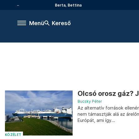
Berta, Bettina
Menü
Kereső
Olcsó orosz gáz? J
Bucsky Péter
Az alternatív források ellen
nem támasztják alá az árelőn
Európát, ami így...
KÖZÉLET