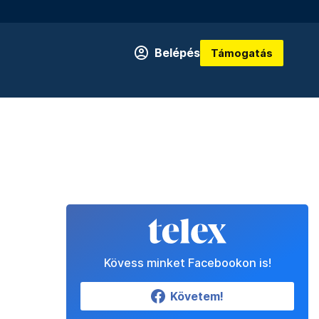
Belépés
Támogatás
Kövess minket Facebookon is!
Követem!