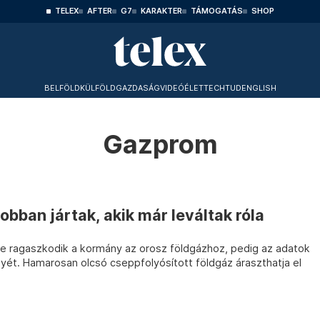
TELEX
AFTER
G7
KARAKTER
TÁMOGATÁS
SHOP
BELFÖLD
KÜLFÖLD
GAZDASÁG
VIDEÓ
ÉLET
TECHTUD
ENGLISH
Gazprom
obban jártak, akik már leváltak róla
ére ragaszkodik a kormány az orosz földgázhoz, pedig az adatok
yét. Hamarosan olcsó cseppfolyósított földgáz áraszthatja el