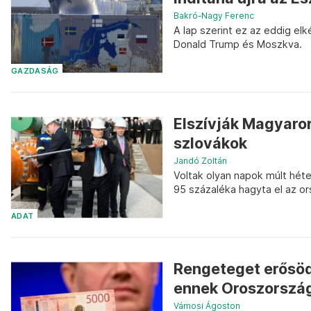
Bakró-Nagy Ferenc
A lap szerint ez az eddig el
Donald Trump és Moszkva.
GAZDASÁG
Elszívják Magyaror
szlovákok
Jandó Zoltán
Voltak olyan napok múlt hé
95 százaléka hagyta el az ors
ADAT
Rengeteget erősödö
ennek Oroszorszá
Vámosi Ágoston