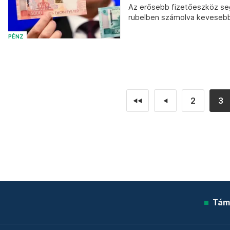
Az erősebb fizetőeszköz segí
rubelben számolva kevesebb
PÉNZ
2
3
◄◄
◄
Tám