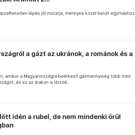
képzelhetetlen lépés jól mutatja, mennyire közel került egymáshoz
szágról a gázt az ukránok, a románok és a
ten, amikor a Magyarországra beérkező gázmennyiség több mint
zágot, és ez az árakon is látszik.
tt idén a rubel, de nem mindenki örül
gban