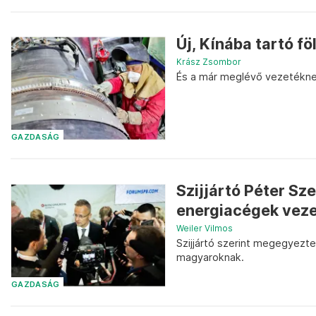
Új, Kínába tartó f
Krász Zsombor
És a már meglévő vezetéknek
GAZDASÁG
Szijjártó Péter Sz
energiacégek veze
Weiler Vilmos
Szijjártó szerint megegyezte
magyaroknak.
GAZDASÁG