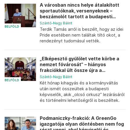
A városban nincs helye átalakított
sportautóknak, versenyeknek –
beszámolót tartott a budapesti...
Szántó-Nagy Bálint
BELFÖLD
Terdik Tamás arról is beszélt, hogy az idei
Pride esetében nem találtak tiltó okot, a
rendezényt tudomásul vették.
„Elképesztő gyűlölet vette körbe a
nemzet fővárosát” – hiányos
frakciókkal ült össze újra a...
Szántó-Nagy Bálint
BELFÖLD
Két hónap kihagyás és a kormányváltás
után ismét összeültek a budapesti
képviselők, akik „olcsó cirkusz” lezárásáról
és történelmi lehetőségről is beszéltek.
Podmaniczky-frakció: A GreenGo
igazgatója olyan döntésben nem fog
részt venni, ahol képviselői és...