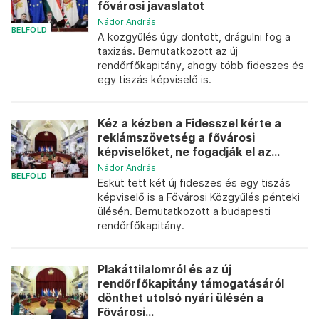
fővárosi javaslatot
Nádor András
BELFÖLD
A közgyűlés úgy döntött, drágulni fog a
taxizás. Bemutatkozott az új
rendőrfőkapitány, ahogy több fideszes és
egy tiszás képviselő is.
Kéz a kézben a Fidesszel kérte a
reklámszövetség a fővárosi
képviselőket, ne fogadják el az...
Nádor András
BELFÖLD
Esküt tett két új fideszes és egy tiszás
képviselő is a Fővárosi Közgyűlés pénteki
ülésén. Bemutatkozott a budapesti
rendőrfőkapitány.
Plakáttilalomról és az új
rendőrfőkapitány támogatásáról
dönthet utolsó nyári ülésén a
Fővárosi...