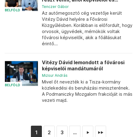
Tenczer Gábor
BELFÖLD
Az autómegosztó cég vezetője került
Vitézy Dávid helyére a Fővárosi
Közgyűlésben. Korábban is előfordult, hogy
orvosok, ügyvédek, mérnökök voltak
fővárosi képviselők, akik a főállásukat
érintő...
Vitézy Dávid lemondott a fővárosi
képviselői mandátumáról
Mizsur András
Mivel őt nevezték ki a Tisza-kormány
BELFÖLD
közlekedési és beruházási miniszterének.
A Podmaniczky Mozgalom frakcióját is más
vezeti majd.
1
2
3
...
►
►►