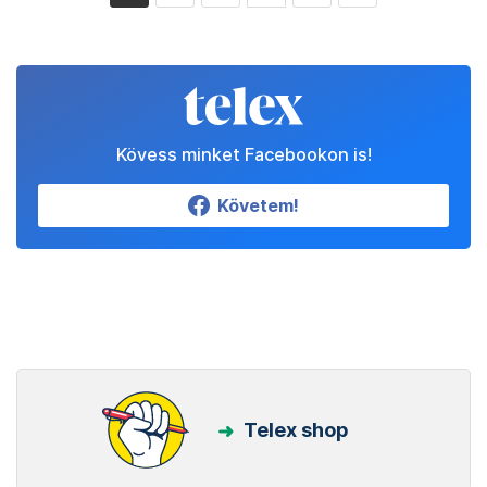
Kövess minket Facebookon is!
Követem!
Telex shop