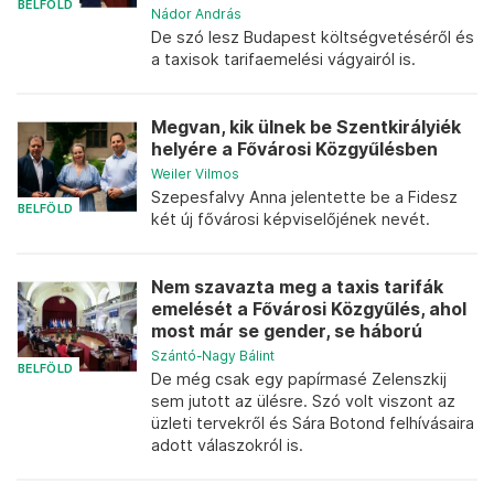
BELFÖLD
Nádor András
De szó lesz Budapest költségvetéséről és
a taxisok tarifaemelési vágyairól is.
Megvan, kik ülnek be Szentkirályiék
helyére a Fővárosi Közgyűlésben
Weiler Vilmos
Szepesfalvy Anna jelentette be a Fidesz
BELFÖLD
két új fővárosi képviselőjének nevét.
Nem szavazta meg a taxis tarifák
emelését a Fővárosi Közgyűlés, ahol
most már se gender, se háború
Szántó-Nagy Bálint
BELFÖLD
De még csak egy papírmasé Zelenszkij
sem jutott az ülésre. Szó volt viszont az
üzleti tervekről és Sára Botond felhívásaira
adott válaszokról is.