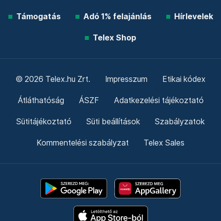
Támogatás
Adó 1% felajánlás
Hírlevelek
Telex Shop
© 2026 Telex.hu Zrt.
Impresszum
Etikai kódex
Átláthatóság
ÁSZF
Adatkezelési tájékoztató
Sütitájékoztató
Süti beállítások
Szabályzatok
Kommentelési szabályzat
Telex Sales