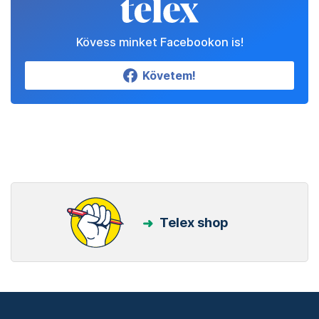
Kövess minket Facebookon is!
Követem!
Telex shop