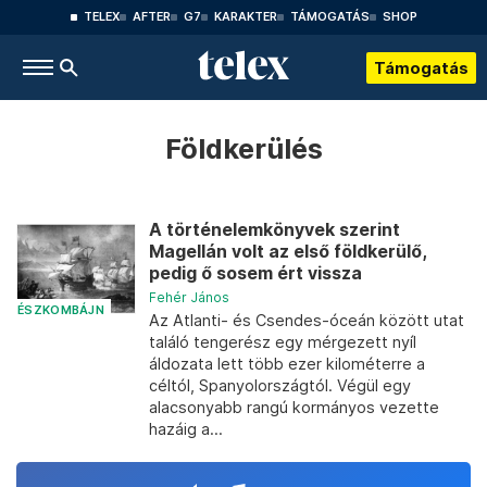
TELEX
AFTER
G7
KARAKTER
TÁMOGATÁS
SHOP
Támogatás
Földkerülés
A történelemkönyvek szerint
Magellán volt az első földkerülő,
pedig ő sosem ért vissza
Fehér János
ÉSZKOMBÁJN
Az Atlanti- és Csendes-óceán között utat
találó tengerész egy mérgezett nyíl
áldozata lett több ezer kilométerre a
céltól, Spanyolországtól. Végül egy
alacsonyabb rangú kormányos vezette
hazáig a...