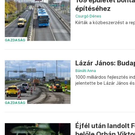
169 épületet bonta
építéséhez
Csurgó Dénes
Kiírták a közbeszerzést a re
GAZDASÁG
Lázár János: Buda
Bánáti Anna
1000 milliárdos fejlesztés i
jelentette be Lázár János é
GAZDASÁG
Éjfél után landolt
belőle Orbán Vikto