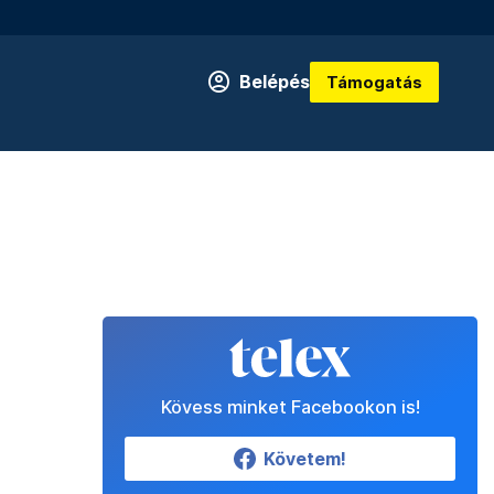
Belépés
Támogatás
Kövess minket Facebookon is!
Követem!