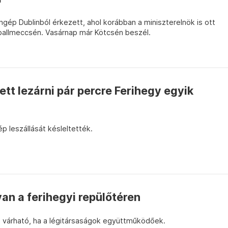
ép Dublinból érkezett, ahol korábban a miniszterelnök is ott
tballmeccsén. Vasárnap már Kötcsén beszél.
ett lezárni pár percre Ferihegy egyik
p leszállását késleltették.
n a ferihegyi repülőtéren
 várható, ha a légitársaságok együttműködőek.