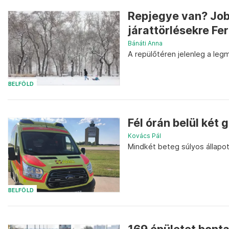
Repjegye van? Jobb
járattörlésekre Fe
Bánáti Anna
A repülőtéren jelenleg a le
BELFÖLD
Fél órán belül két
Kovács Pál
Mindkét beteg súlyos állapo
BELFÖLD