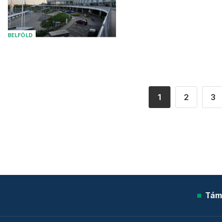
BELFÖLD
1
2
3
Tám