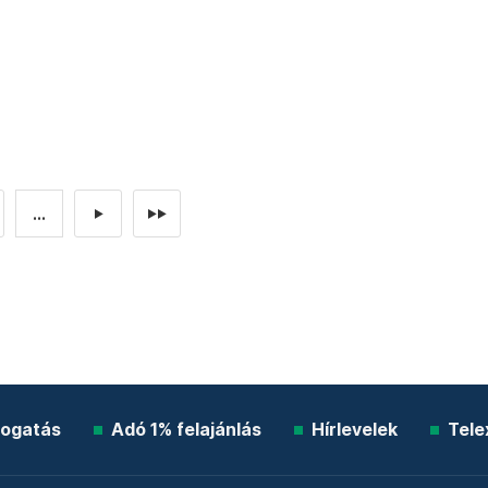
...
►
►►
ogatás
Adó 1% felajánlás
Hírlevelek
Tele