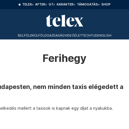
TELEX
AFTER
G7
KARAKTER
TÁMOGATÁS
SHOP
BELFÖLD
KÜLFÖLD
GAZDASÁG
VIDEÓ
ÉLET
TECHTUD
ENGLISH
Ferihegy
udapesten, nem minden taxis elégedett a
lkedés mellett a taxisok is kapnak egy díjat a nyakukba.