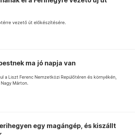
nának el a Ferihegyre vezető új út
ptérre vezető út előkészítésére.
pestnek ma jó napja van
ndul a Liszt Ferenc Nemzetközi Repülőtéren és környékén,
s Nagy Márton.
 Ferihegyen egy magángép, és kiszállt
r