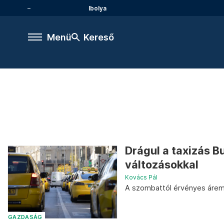
Ibolya
Menü
Kereső
Drágul a taxizás B
változásokkal
Kovács Pál
A szombattól érvényes áreme
GAZDASÁG