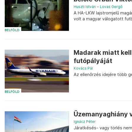
Huszti István
–
Lovas Gergő
A HA-LKW lajstromjelű magáng
volt a magyar válogatott fu
BELFÖLD
Madarak miatt kell
futópályáját
Kovács Pál
Az ellenőrzés idejére több gé
BELFÖLD
Üzemanyaghiány va
Ignácz Péter
Járatkésés- vagy törlés nem