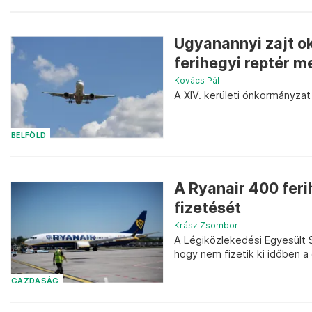
Ugyanannyi zajt ok
ferihegyi reptér m
Kovács Pál
A XIV. kerületi önkormányzat
BELFÖLD
A Ryanair 400 feri
fizetését
Krász Zsombor
A Légiközlekedési Egyesült S
hogy nem fizetik ki időben a
GAZDASÁG