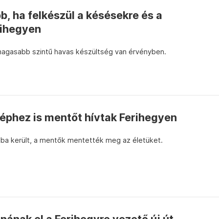
, ha felkészül a késésekre és a
rihegyen
gmagasabb szintű havas készültség van érvényben.
 géphez is mentőt hívtak Ferihegyen
tba került, a mentők mentették meg az életüket.