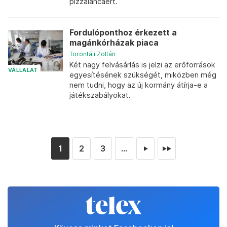
pizzaláncáért.
Fordulóponthoz érkezett a
magánkórházak piaca
Torontáli Zoltán
Két nagy felvásárlás is jelzi az erőforrások
VÁLLALAT
egyesítésének szükségét, miközben még
nem tudni, hogy az új kormány átírja-e a
játékszabályokat.
1
2
3
...
►
►►