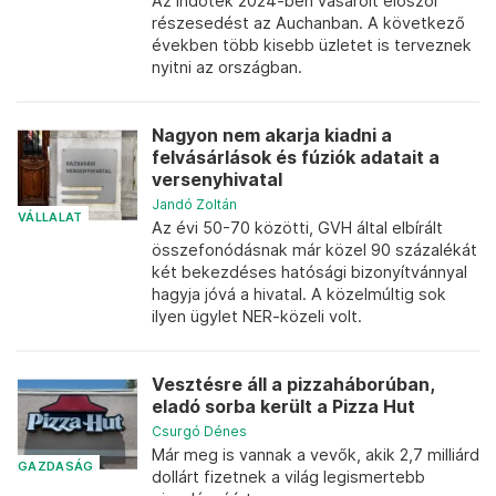
Az Indotek 2024-ben vásárolt először
részesedést az Auchanban. A következő
években több kisebb üzletet is terveznek
nyitni az országban.
Nagyon nem akarja kiadni a
felvásárlások és fúziók adatait a
versenyhivatal
Jandó Zoltán
VÁLLALAT
Az évi 50-70 közötti, GVH által elbírált
összefonódásnak már közel 90 százalékát
két bekezdéses hatósági bizonyítvánnyal
hagyja jóvá a hivatal. A közelmúltig sok
ilyen ügylet NER-közeli volt.
Vesztésre áll a pizzaháborúban,
eladó sorba került a Pizza Hut
Csurgó Dénes
Már meg is vannak a vevők, akik 2,7 milliárd
GAZDASÁG
dollárt fizetnek a világ legismertebb