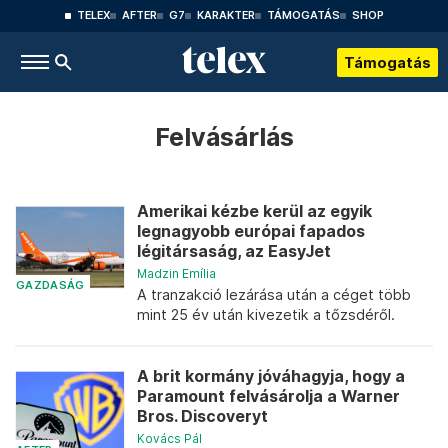
TELEX
AFTER
G7
KARAKTER
TÁMOGATÁS
SHOP
Támogatás
Felvásárlás
Amerikai kézbe kerül az egyik
legnagyobb európai fapados
légitársaság, az EasyJet
Madzin Emília
GAZDASÁG
A tranzakció lezárása után a céget több
mint 25 év után kivezetik a tőzsdéről.
A brit kormány jóváhagyja, hogy a
Paramount felvásárolja a Warner
Bros. Discoveryt
Kovács Pál