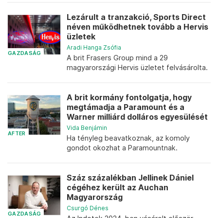
Lezárult a tranzakció, Sports Direct
néven működhetnek tovább a Hervis
üzletek
Aradi Hanga Zsófia
GAZDASÁG
A brit Frasers Group mind a 29
magyarországi Hervis üzletet felvásárolta.
A brit kormány fontolgatja, hogy
megtámadja a Paramount és a
Warner milliárd dolláros egyesülését
Vida Benjámin
AFTER
Ha tényleg beavatkoznak, az komoly
gondot okozhat a Paramountnak.
Száz százalékban Jellinek Dániel
cégéhez került az Auchan
Magyarország
Csurgó Dénes
GAZDASÁG