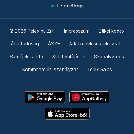
Telex Shop
© 2026 Telex.hu Zrt.
Impresszum
Etikai kódex
Átláthatóság
ÁSZF
Adatkezelési tájékoztató
Sütitájékoztató
Süti beállítások
Szabályzatok
Kommentelési szabályzat
Telex Sales