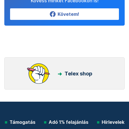
Kövess minket Facebookon is!
Követem!
Telex shop
Támogatás
Adó 1% felajánlás
Hírlevelek