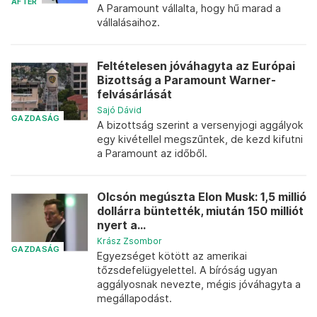
AFTER
A Paramount vállalta, hogy hű marad a
vállalásaihoz.
Feltételesen jóváhagyta az Európai
Bizottság a Paramount Warner-
felvásárlását
Sajó Dávid
GAZDASÁG
A bizottság szerint a versenyjogi aggályok
egy kivétellel megszűntek, de kezd kifutni
a Paramount az időből.
Olcsón megúszta Elon Musk: 1,5 millió
dollárra büntették, miután 150 milliót
nyert a...
Krász Zsombor
GAZDASÁG
Egyezséget kötött az amerikai
tőzsdefelügyelettel. A bíróság ugyan
aggályosnak nevezte, mégis jóváhagyta a
megállapodást.