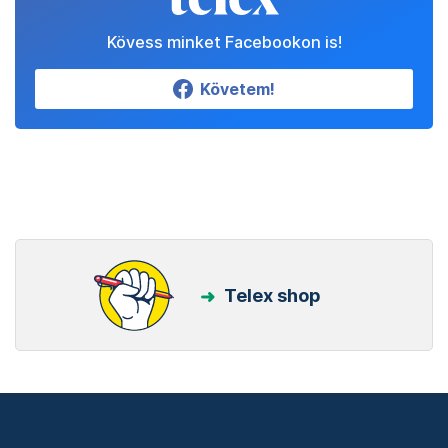
Kövess minket Facebookon is!
Követem!
Telex shop