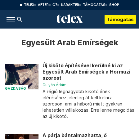
TELEX
AFTER
G7
KARAKTER
TÁMOGATÁS
SHOP
Támogatás
Egyesült Arab Emírségek
Új kikötő építésével kerülné ki az
Egyesült Arab Emírségek a Hormuzi-
szorost
Gulyás Ádám
GAZDASÁG
A régió legnagyobb kikötőjének
eléréséhez jelenleg át kell kelni a
szoroson, ami a háború miatt gyakran
lehetetlen vállalkozás. Erre lenne megoldás
az új kikötő.
A párja bántalmazhatta, ő