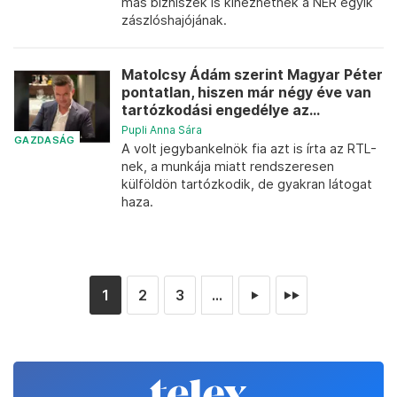
más bizniszek is kinézhetnek a NER egyik
zászlóshajójának.
Matolcsy Ádám szerint Magyar Péter
pontatlan, hiszen már négy éve van
tartózkodási engedélye az...
Pupli Anna Sára
GAZDASÁG
A volt jegybankelnök fia azt is írta az RTL-
nek, a munkája miatt rendszeresen
külföldön tartózkodik, de gyakran látogat
haza.
1
2
3
...
►
►►