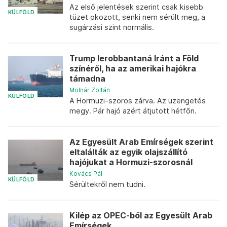
Az első jelentések szerint csak kisebb
KÜLFÖLD
tüzet okozott, senki nem sérült meg, a
sugárzási szint normális.
Trump lerobbantaná Iránt a Föld
színéről, ha az amerikai hajókra
támadna
Molnár Zoltán
KÜLFÖLD
A Hormuzi-szoros zárva. Az üzengetés
megy. Pár hajó azért átjutott hétfőn.
Az Egyesült Arab Emírségek szerint
eltalálták az egyik olajszállító
hajójukat a Hormuzi-szorosnál
Kovács Pál
KÜLFÖLD
Sérültekről nem tudni.
Kilép az OPEC-ből az Egyesült Arab
Emírségek