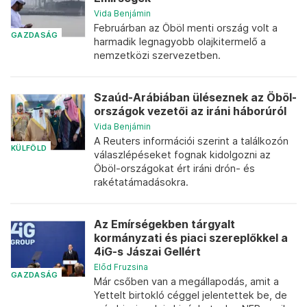
Vida Benjámin
Februárban az Öböl menti ország volt a
GAZDASÁG
harmadik legnagyobb olajkitermelő a
nemzetközi szervezetben.
Szaúd-Arábiában üléseznek az Öböl-
országok vezetői az iráni háborúról
Vida Benjámin
A Reuters információi szerint a találkozón
KÜLFÖLD
válaszlépéseket fognak kidolgozni az
Öböl-országokat ért iráni drón- és
rakétatámadásokra.
Az Emírségekben tárgyalt
kormányzati és piaci szereplőkkel a
4iG-s Jászai Gellért
Előd Fruzsina
GAZDASÁG
Már csőben van a megállapodás, amit a
Yettelt birtokló céggel jelentettek be, de