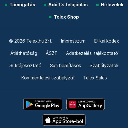
Támogatás
Adó 1% felajánlás
Hírlevelek
Telex Shop
© 2026 Telex.hu Zrt.
Impresszum
Etikai kódex
Átláthatóság
ÁSZF
Adatkezelési tájékoztató
Sütitájékoztató
Süti beállítások
Szabályzatok
Kommentelési szabályzat
Telex Sales