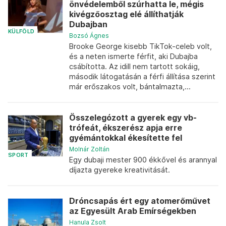
önvédelemből szúrhatta le, mégis
kivégzőosztag elé állíthatják
Dubajban
KÜLFÖLD
Bozsó Ágnes
Brooke George kisebb TikTok-celeb volt,
és a neten ismerte férfit, aki Dubajba
csábította. Az idill nem tartott sokáig,
második látogatásán a férfi állítása szerint
már erőszakos volt, bántalmazta,...
Összelegózott a gyerek egy vb-
trófeát, ékszerész apja erre
gyémántokkal ékesítette fel
Molnár Zoltán
SPORT
Egy dubaji mester 900 ékkővel és arannyal
díjazta gyereke kreativitását.
Dróncsapás ért egy atomerőművet
az Egyesült Arab Emírségekben
Hanula Zsolt