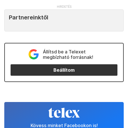
Partnereinktől
Állítsd be a Telexet
megbízható forrásnak!
Beállítom
Kövess minket Facebookon is!