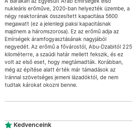
A Barakah az Egyesült Arab Emírségek első
nukleáris erőműve, 2020-ban helyezték üzembe, a
négy reaktorának összesített kapacitása 5600
megawatt (ez a jelenlegi paksi kapacitásnak
majdnem a háromszorosa). Ez az erőmű adja az
Emírségek áramfogyasztásának nagyjából
negyedét. Az erőmű a fővárostól, Abu-Dzabitól 225
kilométerre, a szaúdi határ mellett fekszik, és ez
volt az első eset, hogy megtámadták. Korábban,
még az építése alatt érték már támadások az
Iránnal szövetséges jemeni lázadóktól, de nem
tudtak károkat okozni benne.
Kedvenceink