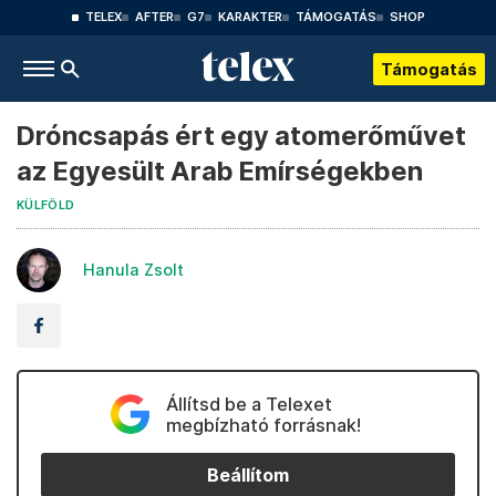
TELEX
AFTER
G7
KARAKTER
TÁMOGATÁS
SHOP
Támogatás
Dróncsapás ért egy atomerőművet
az Egyesült Arab Emírségekben
KÜLFÖLD
Hanula Zsolt
Állítsd be a Telexet
megbízható forrásnak!
Beállítom