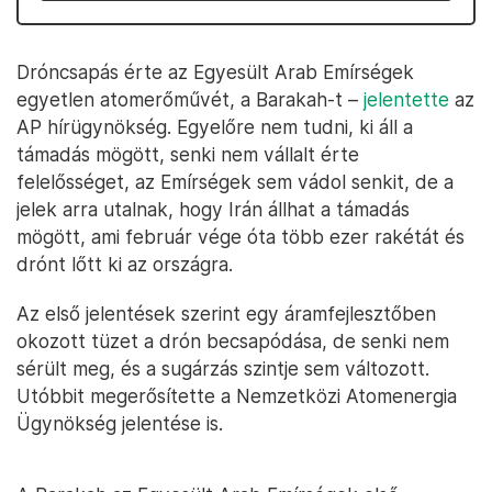
Dróncsapás érte az Egyesült Arab Emírségek
egyetlen atomerőművét, a Barakah-t –
jelentette
az
AP hírügynökség. Egyelőre nem tudni, ki áll a
támadás mögött, senki nem vállalt érte
felelősséget, az Emírségek sem vádol senkit, de a
jelek arra utalnak, hogy Irán állhat a támadás
mögött, ami február vége óta több ezer rakétát és
drónt lőtt ki az országra.
Az első jelentések szerint egy áramfejlesztőben
okozott tüzet a drón becsapódása, de senki nem
sérült meg, és a sugárzás szintje sem változott.
Utóbbit megerősítette a Nemzetközi Atomenergia
Ügynökség jelentése is.