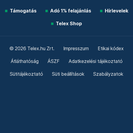
Támogatás
Adó 1% felajánlás
Hírlevelek
Telex Shop
© 2026 Telex.hu Zrt.
Impresszum
Etikai kódex
Átláthatóság
ÁSZF
Adatkezelési tájékoztató
Sütitájékoztató
Süti beállítások
Szabályzatok
Kommentelési szabályzat
Telex Sales