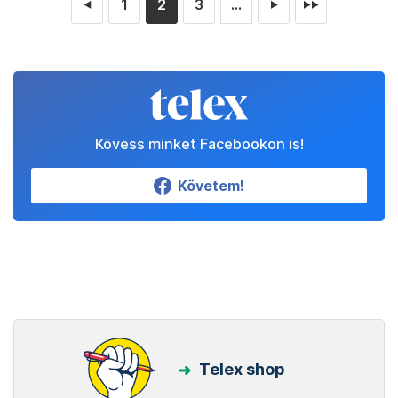
1
2
3
...
◄
►
►►
Kövess minket Facebookon is!
Követem!
Telex shop