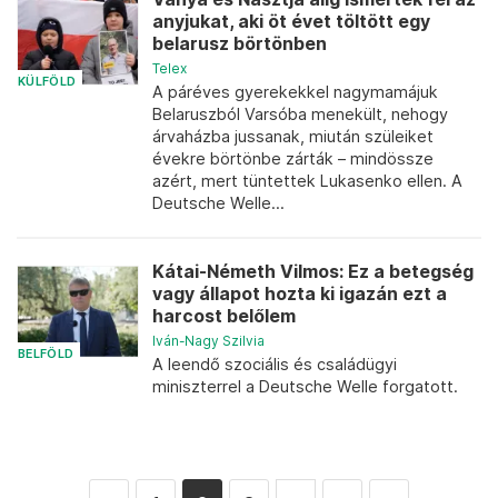
anyjukat, aki öt évet töltött egy
belarusz börtönben
Telex
KÜLFÖLD
A páréves gyerekekkel nagymamájuk
Belaruszból Varsóba menekült, nehogy
árvaházba jussanak, miután szüleiket
évekre börtönbe zárták – mindössze
azért, mert tüntettek Lukasenko ellen. A
Deutsche Welle...
Kátai-Németh Vilmos: Ez a betegség
vagy állapot hozta ki igazán ezt a
harcost belőlem
Iván-Nagy Szilvia
BELFÖLD
A leendő szociális és családügyi
miniszterrel a Deutsche Welle forgatott.