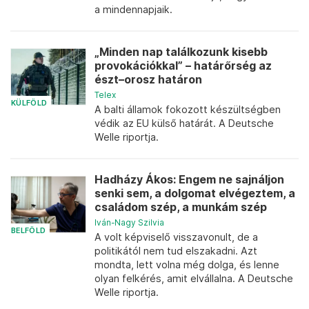
a mindennapjaik.
„Minden nap találkozunk kisebb
provokációkkal” – határőrség az
észt–orosz határon
Telex
KÜLFÖLD
A balti államok fokozott készültségben
védik az EU külső határát. A Deutsche
Welle riportja.
Hadházy Ákos: Engem ne sajnáljon
senki sem, a dolgomat elvégeztem, a
családom szép, a munkám szép
Iván-Nagy Szilvia
BELFÖLD
A volt képviselő visszavonult, de a
politikától nem tud elszakadni. Azt
mondta, lett volna még dolga, és lenne
olyan felkérés, amit elvállalna. A Deutsche
Welle riportja.