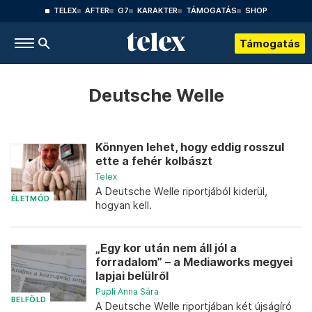
TELEX
AFTER
G7
KARAKTER
TÁMOGATÁS
SHOP
Támogatás
Deutsche Welle
Könnyen lehet, hogy eddig rosszul
ette a fehér kolbászt
Telex
A Deutsche Welle riportjából kiderül,
ÉLETMÓD
hogyan kell.
„Egy kor után nem áll jól a
forradalom” – a Mediaworks megyei
lapjai belülről
Pupli Anna Sára
BELFÖLD
A Deutsche Welle riportjában két újságíró