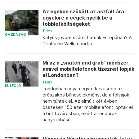
Az egekbe szökött az aszfalt ára,
egyelőre a cégek nyelik be a
többletköltségeket
Telex
GAZDASÁG
Kátyús jövőre számíthatunk Európában? A
Deutsche Welle riportja.
Mi az a „snatch and grab” módszer,
amivel mobiltelefonok tízezreit lopják
el Londonban?
Telex
KÜLFÖLD
Londonban ugyan egyre kevesebb az
erőszakos bűncselekmény, de a tolvajok
nem tűntek el. Az elmúlt két évben
összesen 150 ezer mobiltelefont loptak el
a brit fővárosban, ezért a rendőrök
nagyszabású...
Ványa és Násztja alig ismerték fel az