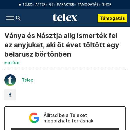
TELEX
AFTER
G7
KARAKTER
TÁMOGATÁS
SHOP
Támogatás
Ványa és Násztja alig ismerték fel
az anyjukat, aki öt évet töltött egy
belarusz börtönben
KÜLFÖLD
Telex
Állítsd be a Telexet
megbízható forrásnak!