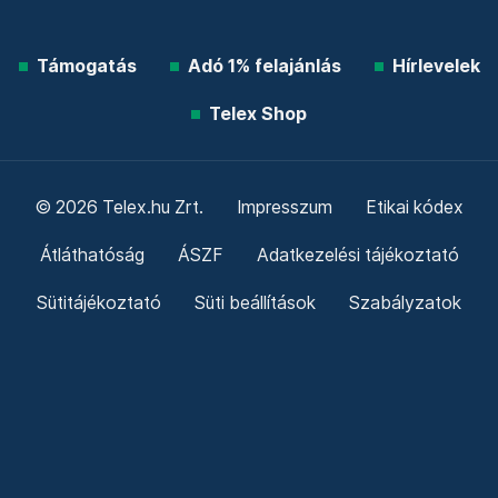
Támogatás
Adó 1% felajánlás
Hírlevelek
Telex Shop
© 2026 Telex.hu Zrt.
Impresszum
Etikai kódex
Átláthatóság
ÁSZF
Adatkezelési tájékoztató
Sütitájékoztató
Süti beállítások
Szabályzatok
Kommentelési szabályzat
Telex Sales