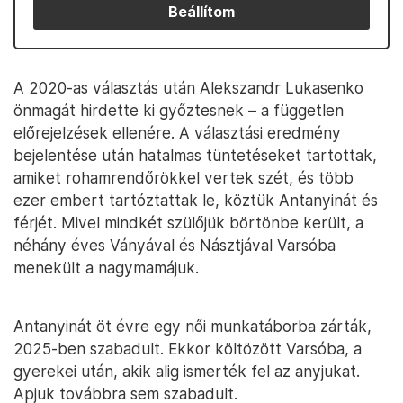
Beállítom
A 2020-as választás után Alekszandr Lukasenko
önmagát hirdette ki győztesnek – a független
előrejelzések ellenére. A választási eredmény
bejelentése után hatalmas tüntetéseket tartottak,
amiket rohamrendőrökkel vertek szét, és több
ezer embert tartóztattak le, köztük Antanyinát és
férjét. Mivel mindkét szülőjük börtönbe került, a
néhány éves Ványával és Násztjával Varsóba
menekült a nagymamájuk.
Antanyinát öt évre egy női munkatáborba zárták,
2025-ben szabadult. Ekkor költözött Varsóba, a
gyerekei után, akik alig ismerték fel az anyjukat.
Apjuk továbbra sem szabadult.