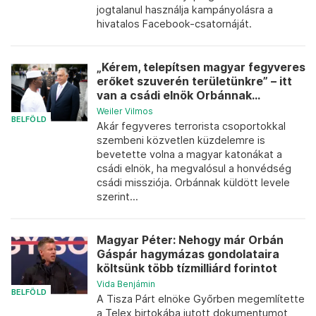
jogtalanul használja kampányolásra a
hivatalos Facebook-csatornáját.
„Kérem, telepítsen magyar fegyveres
erőket szuverén területünkre” – itt
van a csádi elnök Orbánnak...
Weiler Vilmos
BELFÖLD
Akár fegyveres terrorista csoportokkal
szembeni közvetlen küzdelemre is
bevetette volna a magyar katonákat a
csádi elnök, ha megvalósul a honvédség
csádi missziója. Orbánnak küldött levele
szerint...
Magyar Péter: Nehogy már Orbán
Gáspár hagymázas gondolataira
költsünk több tízmilliárd forintot
Vida Benjámin
BELFÖLD
A Tisza Párt elnöke Győrben megemlítette
a Telex birtokába jutott dokumentumot,