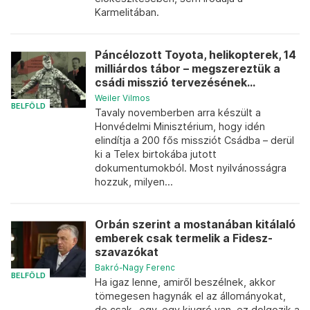
Karmelitában.
Páncélozott Toyota, helikopterek, 14
milliárdos tábor – megszereztük a
csádi misszió tervezésének...
Weiler Vilmos
BELFÖLD
Tavaly novemberben arra készült a
Honvédelmi Minisztérium, hogy idén
elindítja a 200 fős missziót Csádba – derül
ki a Telex birtokába jutott
dokumentumokból. Most nyilvánosságra
hozzuk, milyen...
Orbán szerint a mostanában kitálaló
emberek csak termelik a Fidesz-
szavazókat
Bakró-Nagy Ferenc
BELFÖLD
Ha igaz lenne, amiről beszélnek, akkor
tömegesen hagynák el az állományokat,
de csak „egy-egy kiugró van, ez dolgozik a