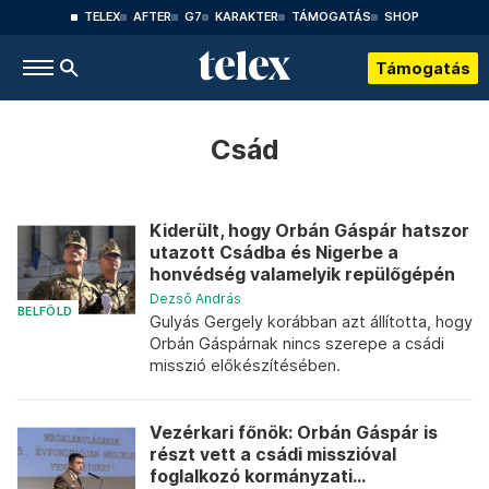
TELEX
AFTER
G7
KARAKTER
TÁMOGATÁS
SHOP
Támogatás
Csád
Kiderült, hogy Orbán Gáspár hatszor
utazott Csádba és Nigerbe a
honvédség valamelyik repülőgépén
Dezső András
BELFÖLD
Gulyás Gergely korábban azt állította, hogy
Orbán Gáspárnak nincs szerepe a csádi
misszió előkészítésében.
Vezérkari főnök: Orbán Gáspár is
részt vett a csádi misszióval
foglalkozó kormányzati...