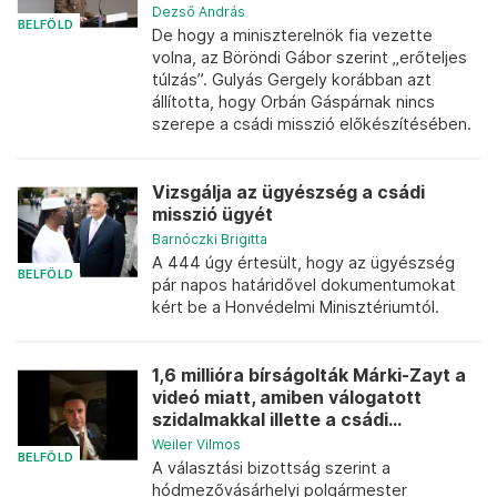
Dezső András
BELFÖLD
De hogy a miniszterelnök fia vezette
volna, az Böröndi Gábor szerint „erőteljes
túlzás”. Gulyás Gergely korábban azt
állította, hogy Orbán Gáspárnak nincs
szerepe a csádi misszió előkészítésében.
Vizsgálja az ügyészség a csádi
misszió ügyét
Barnóczki Brigitta
A 444 úgy értesült, hogy az ügyészség
BELFÖLD
pár napos határidővel dokumentumokat
kért be a Honvédelmi Minisztériumtól.
1,6 millióra bírságolták Márki-Zayt a
videó miatt, amiben válogatott
szidalmakkal illette a csádi...
Weiler Vilmos
BELFÖLD
A választási bizottság szerint a
hódmezővásárhelyi polgármester