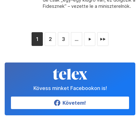
Fidesznek” – vezette le a miniszterelnök.
1
2
3
...
►
►►
Kövess minket Facebookon is!
Követem!