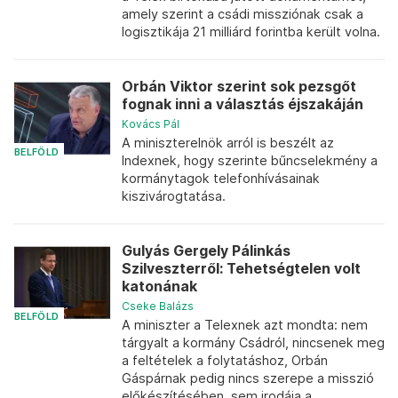
amely szerint a csádi missziónak csak a
logisztikája 21 milliárd forintba került volna.
Orbán Viktor szerint sok pezsgőt
fognak inni a választás éjszakáján
Kovács Pál
A miniszterelnök arról is beszélt az
BELFÖLD
Indexnek, hogy szerinte bűncselekmény a
kormánytagok telefonhívásainak
kiszivárogtatása.
Gulyás Gergely Pálinkás
Szilveszterről: Tehetségtelen volt
katonának
Cseke Balázs
BELFÖLD
A miniszter a Telexnek azt mondta: nem
tárgyalt a kormány Csádról, nincsenek meg
a feltételek a folytatáshoz, Orbán
Gáspárnak pedig nincs szerepe a misszió
előkészítésében, sem irodája a