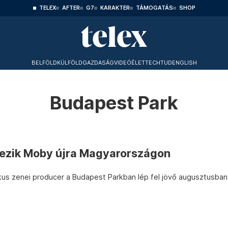
TELEX
AFTER
G7
KARAKTER
TÁMOGATÁS
SHOP
BELFÖLD
KÜLFÖLD
GAZDASÁG
VIDEÓ
ÉLET
TECHTUD
ENGLISH
Budapest Park
tezik Moby újra Magyarországon
ikus zenei producer a Budapest Parkban lép fel jövő augusztusban