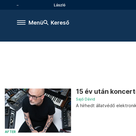
László
Menü
Kereső
15 év után koncer
Sajó Dávid
A hírhedt állatvédő elektron
AFTER