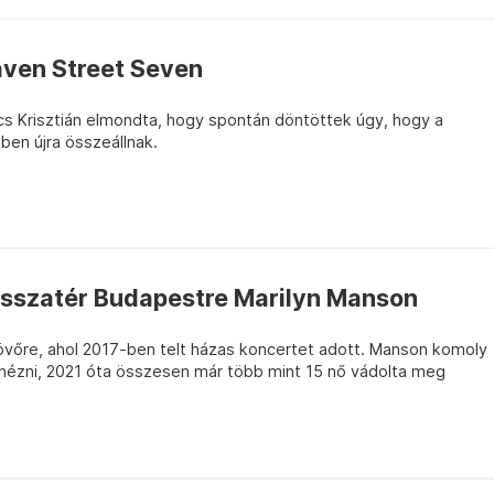
aven Street Seven
s Krisztián elmondta, hogy spontán döntöttek úgy, hogy a
ben újra összeállnak.
visszatér Budapestre Marilyn Manson
jövőre, ahol 2017-ben telt házas koncertet adott. Manson komoly
urnézni, 2021 óta összesen már több mint 15 nő vádolta meg