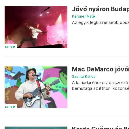
Jövő nyáron Budap
Kersner Máté
Az egyik legkurrensebb posz
AFTER
Mac DeMarco jövőr
Szente Katica
A kanadai énekes-dalszerző u
bemutatja az itthoni közönsé
AFTER