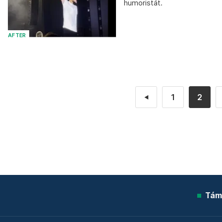
humoristát.
AFTER
1
2
◄
Tám