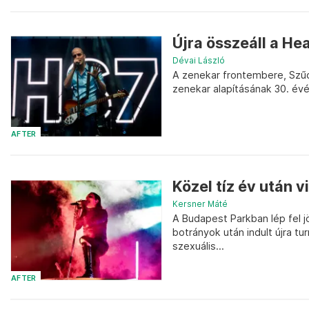
Újra összeáll a He
Dévai László
A zenekar frontembere, Szűc
zenekar alapításának 30. évé
AFTER
Közel tíz év után 
Kersner Máté
A Budapest Parkban lép fel 
botrányok után indult újra t
szexuális...
AFTER