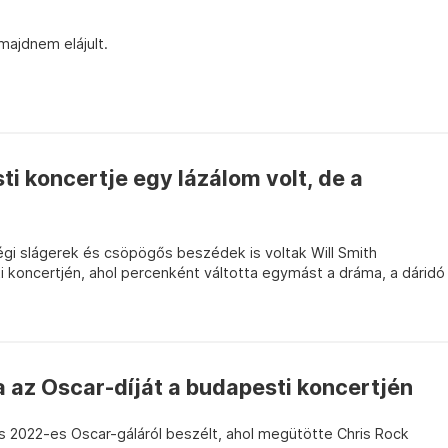
majdnem elájult.
ti koncertje egy lázálom volt, de a
 régi slágerek és csöpögős beszédek is voltak Will Smith
i koncertjén, ahol percenként váltotta egymást a dráma, a dáridó
a az Oscar-díját a budapesti koncertjén
s 2022-es Oscar-gáláról beszélt, ahol megütötte Chris Rock