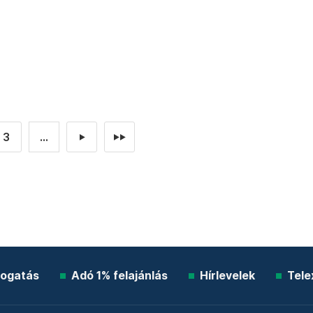
3
...
►
►►
ogatás
Adó 1% felajánlás
Hírlevelek
Tele