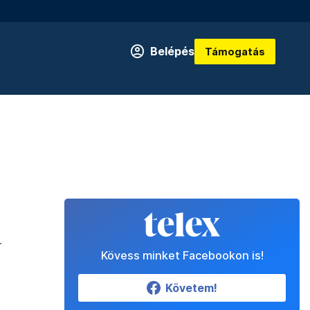
Belépés
Támogatás
.
Kövess minket Facebookon is!
Követem!