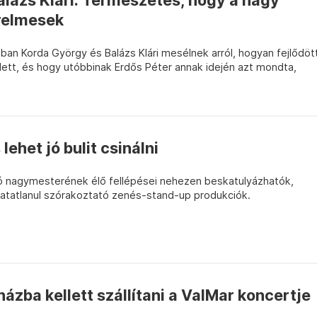
lázs Klári: Természetes, hogy a nagy
relmesek
ban Korda György és Balázs Klári mesélnek arról, hogyan fejlődöt
tt, és hogy utóbbinak Erdős Péter annak idején azt mondta,
lehet jó bulit csinálni
ció nagymesterének élő fellépései nehezen beskatulyázhatók,
thatatlanul szórakoztató zenés-stand-up produkciók.
házba kellett szállítani a ValMar koncertje