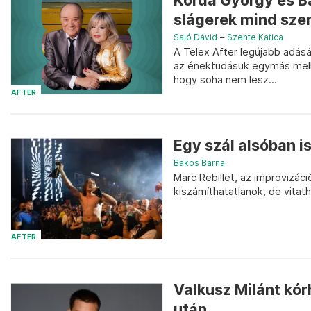
Korda György és Ba
slágerek mind sze
Sajó Dávid
–
Szente Katica
A Telex After legújabb adásá
az énektudásuk egymás melle
hogy soha nem lesz...
AFTER
Egy szál alsóban is 
Bakos Barna
Marc Rebillet, az improvizá
kiszámíthatatlanok, de vita
AFTER
Valkusz Milánt kór
után