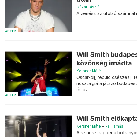
Dévai László
A zenész az utolsó számnál 
AFTER
Will Smith budapes
közönség imádta
Kersner Máté
Oscar-díj, repülő csészealj,
nosztalgiára játszó budapest
és az...
AFTER
Will Smith előkapt
Kersner Máté
–
Pál Tamás
A színész-rapper a botrányo